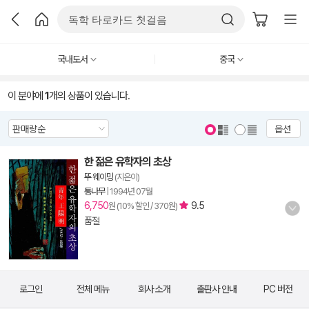
국내도서
중국
이 분야에
1
개의 상품이 있습니다.
옵션
한 젊은 유학자의 초상
뚜 웨이밍
(지은이)
통나무
|
1994년 07월
6,750
9.5
원 (10% 할인 / 370원)
품절
로그인
전체 메뉴
회사 소개
출판사 안내
PC 버전