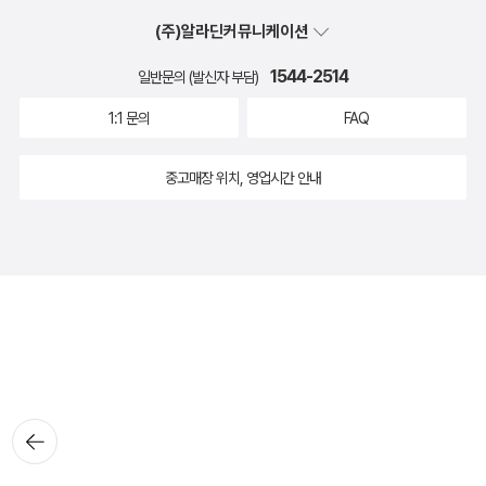
(주)알라딘커뮤니케이션
1544-2514
일반문의 (발신자 부담)
1:1 문의
FAQ
중고매장 위치, 영업시간 안내
뒤로가
기