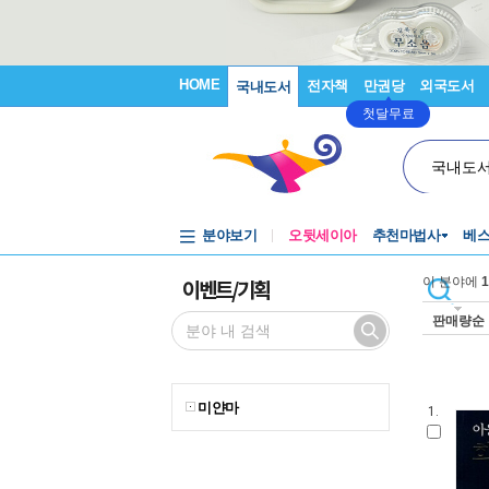
HOME
전자책
만권당
외국도서
국내도서
첫달무료
국내도
분야보기
오뒷세이아
추천마법사
베
이벤트/기획
이 분야에
1
판매량순
미얀마
1.