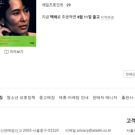
세일즈포인트 :
29
지금
택배
로 주문하면
8월 11일 출고
지역변경
미리보기
전체
침
청소년 보호정책
중고매장
제휴·마케팅 안내
판매자 매니저
출판사·
고객
신판매업신고 2003-서울중구-01520
이메일 privacy@aladin.co.kr
서울시