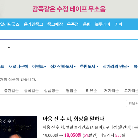
알라딘굿즈
온라인중고
중고매장
우주점
음반
블루레이
커피
서
스트
새로나온책
이벤트
정가인하도서
추천도서
작가와의 만남
북
개의 상품이 있습니다.
출간일순
등록일순
상품명순
평점순
리뷰순
저가격순
고가격
전체
아웅 산 수 지, 희망을 말하다
아웅 산 수 치
,
앨런 클레멘츠
(지은이),
구미정
(옮긴이) |
북
18,050원
19,000
원 →
(
할인), 마일리지
원
5%
550