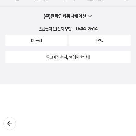
(주)알라딘커뮤니케이션
1544-2514
일반문의 (발신자 부담)
1:1 문의
FAQ
중고매장 위치, 영업시간 안내
뒤로가
기