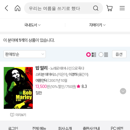
국내도서
자메이카
이 분야에
1
개의 상품이 있습니다.
옵션
밥 말리
- 노래로 태어나 신으로 죽다
스티븐 데이비스
(지은이),
이경하
(옮긴이)
여름언덕
|
2007년 10월
13,500
8.3
원 (10% 할인 / 750원)
절판
미리보기
로그인
전체 메뉴
회사 소개
출판사 안내
PC 버전