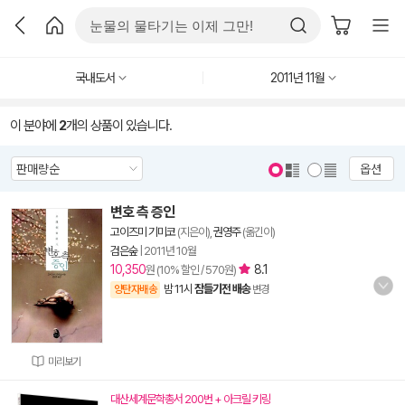
국내도서
2011년 11월
이 분야에
2
개의 상품이 있습니다.
옵션
변호 측 증인
고이즈미 기미코
(지은이),
권영주
(옮긴이)
검은숲
|
2011년 10월
10,350
8.1
원 (10% 할인 / 570원)
밤 11시
잠들기전 배송
양탄자배송
변경
미리보기
대산세계문학총서 200번 + 아크릴 키링