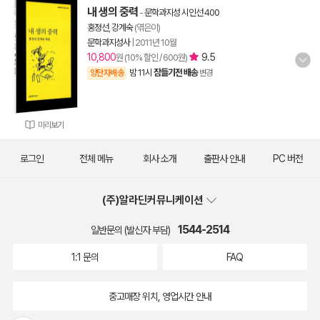
내 생의 중력
-
문학과지성 시인선 400
홍정선
,
강계숙
(엮은이)
문학과지성사
|
2011년 10월
10,800
9.5
원 (10% 할인 / 600원)
밤 11시
잠들기전 배송
양탄자배송
변경
미리보기
로그인
전체 메뉴
회사 소개
출판사 안내
PC 버전
(주)알라딘커뮤니케이션
1544-2514
일반문의 (발신자 부담)
1:1 문의
FAQ
중고매장 위치, 영업시간 안내