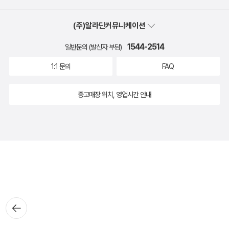
(주)알라딘커뮤니케이션
1544-2514
일반문의 (발신자 부담)
1:1 문의
FAQ
중고매장 위치, 영업시간 안내
뒤로가
기