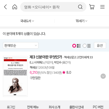
국내도서
18세기
이 분야에
1
개의 상품이 있습니다.
옵션
제3 신분이란 무엇인가
-
책세상문고 고전의세계 33
E.J. 시에예스
(지은이),
박인수
(옮긴이)
책세상
|
2003년 09월
6,210
8.0
원 (10% 할인 / 340원)
구판절판
로그인
전체 메뉴
회사 소개
출판사 안내
PC 버전