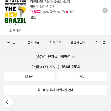
리오던 로엣
(지은이),
김선영
(옮긴이)
민음사
|
2011년 10월
13,500
8.0
원 (10% 할인 / 750원)
절판
미리보기
로그인
전체 메뉴
회사 소개
출판사 안내
PC 버전
(주)알라딘커뮤니케이션
1544-2514
일반문의 (발신자 부담)
1:1 문의
FAQ
중고매장 위치, 영업시간 안내
뒤로가
기