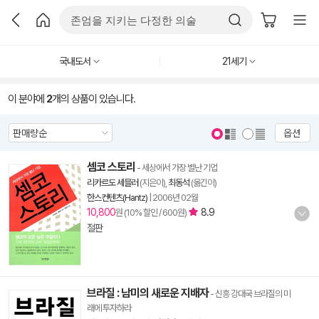
국내도서
21세기
이 분야에
2
개의 상품이 있습니다.
옵션
셈코 스토리
- 세상에서 가장 별난 기업
리카르도 세믈러
(지은이),
최동석
(옮긴이)
한스컨텐츠(Hantz)
|
2006년 02월
10,800
8.9
원 (10% 할인 / 600원)
절판
브라질 : 남미의 새로운 지배자
- 신흥 강대국 브라질의 미
래에 투자하라