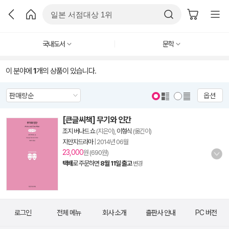
국내도서
문학
이 분야에
1
개의 상품이 있습니다.
옵션
[큰글씨책] 무기와 인간
조지 버나드 쇼
(지은이),
이형식
(옮긴이)
지만지드라마
|
2014년 06월
23,000
원 (690원)
택배
로 주문하면
8월 11일 출고
변경
로그인
전체 메뉴
회사 소개
출판사 안내
PC 버전