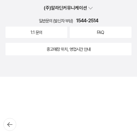
(주)알라딘커뮤니케이션
1544-2514
일반문의 (발신자 부담)
1:1 문의
FAQ
중고매장 위치, 영업시간 안내
뒤로가
기