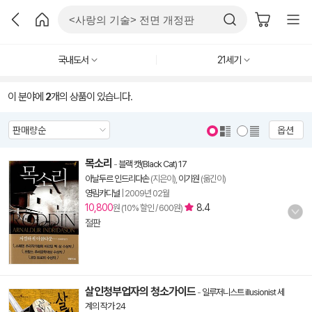
국내도서
21세기
이 분야에
2
개의 상품이 있습니다.
옵션
목소리
-
블랙 캣(Black Cat) 17
아날두르 인드리다손
(지은이),
이기원
(옮긴이)
영림카디널
|
2009년 02월
10,800
8.4
원 (10% 할인 / 600원)
절판
살인청부업자의 청소가이드
-
일루저니스트 illusionist 세
계의 작가 24