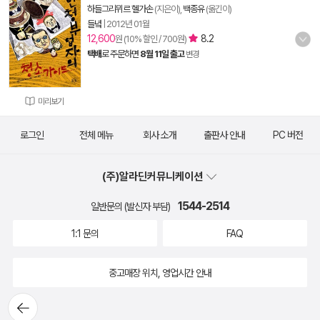
하들그리뮈르 헬가손
(지은이),
백종유
(옮긴이)
들녘
|
2012년 01월
12,600
8.2
원 (10% 할인 / 700원)
택배
로 주문하면
8월 11일 출고
변경
미리보기
로그인
전체 메뉴
회사 소개
출판사 안내
PC 버전
(주)알라딘커뮤니케이션
1544-2514
일반문의 (발신자 부담)
1:1 문의
FAQ
중고매장 위치, 영업시간 안내
뒤로가
기