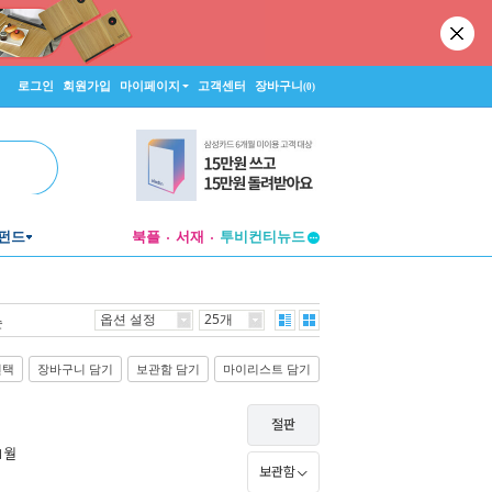
로그인
회원가입
마이페이지
고객센터
장바구니
(0)
펀드
북플
서재
투비컨티뉴드
창작플랫폼
투비컨티뉴드
옵션 설정
25개
순
선택
장바구니 담기
보관함 담기
마이리스트 담기
절판
11월
보관함