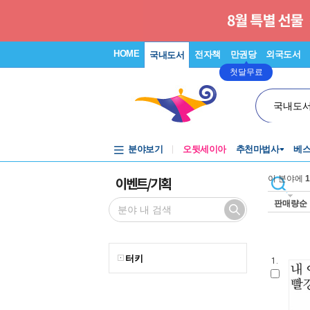
HOME
전자책
만권당
외국도서
국내도서
첫달무료
국내도
분야보기
오뒷세이아
추천마법사
베
이벤트/기획
이 분야에
1
판매량순
터키
1.