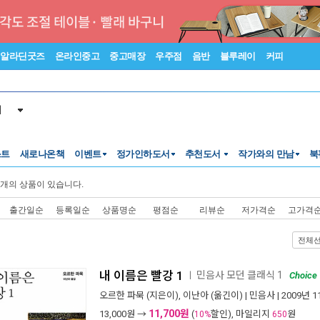
알라딘굿즈
온라인중고
중고매장
우주점
음반
블루레이
커피
서
스트
새로나온책
이벤트
정가인하도서
추천도서
작가와의 만남
북
개의 상품이 있습니다.
출간일순
등록일순
상품명순
평점순
리뷰순
저가격순
고가격
전체
내 이름은 빨강 1
민음사 모던 클래식 1
ㅣ
Choice
오르한 파묵
(지은이),
이난아
(옮긴이) |
민음사
| 2009년 
11,700원
13,000
원 →
(
할인), 마일리지
원
10%
650