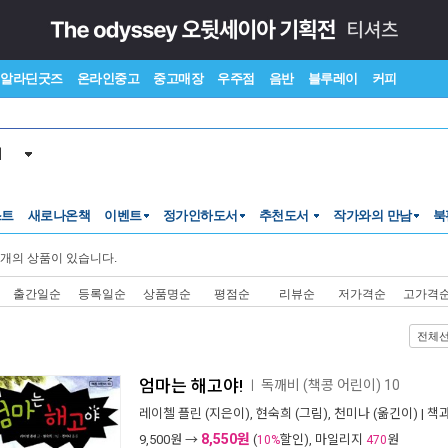
알라딘굿즈
온라인중고
중고매장
우주점
음반
블루레이
커피
서
스트
새로나온책
이벤트
정가인하도서
추천도서
작가와의 만남
북
개의 상품이 있습니다.
출간일순
등록일순
상품명순
평점순
리뷰순
저가격순
고가격
전체
엄마는 해고야!
독깨비 (책콩 어린이) 10
ㅣ
레이첼 플린
(지은이),
현숙희
(그림),
천미나
(옮긴이) |
책
8,550원
9,500
원 →
(
할인), 마일리지
원
10%
470