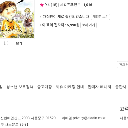
9.4
(
18
) | 세일즈포인트 :
1,016
개정판이 새로 출간되었습니다.
개정판 보기
이 책의 전자책 :
5,990
원
보러 가기
미리보기
전체
침
청소년 보호정책
중고매장
제휴·마케팅 안내
판매자 매니저
출판사·
고객
신판매업신고 2003-서울중구-01520
이메일 privacy@aladin.co.kr
서울시
구 서소문로 89-31