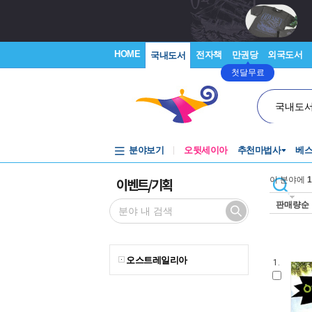
HOME
전자책
만권당
외국도서
국내도서
첫달무료
국내도
분야보기
오뒷세이아
추천마법사
베
이벤트/기획
이 분야에
1
판매량순
오스트레일리아
1.