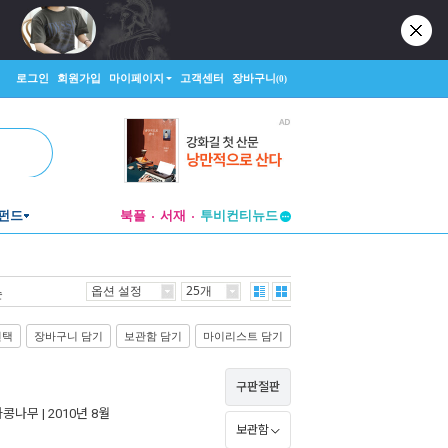
로그인
회원가입
마이페이지
고객센터
장바구니
(0)
펀드
북플
서재
투비컨티뉴드
창작플랫폼
투비컨티뉴드
옵션 설정
25개
순
선택
장바구니 담기
보관함 담기
마이리스트 담기
구판절판
과콩나무
| 2010년 8월
보관함