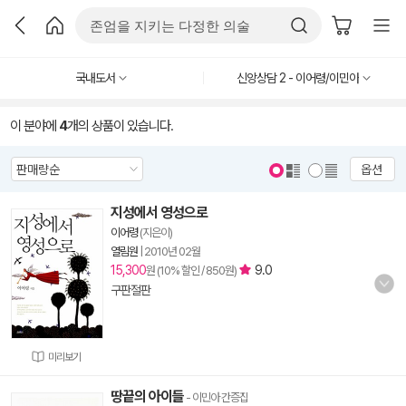
국내도서
신앙상담 2 - 이어령/이민아
이 분야에
4
개의 상품이 있습니다.
옵션
지성에서 영성으로
이어령
(지은이)
열림원
|
2010년 02월
15,300
9.0
원 (10% 할인 / 850원)
구판절판
미리보기
땅끝의 아이들
- 이민아 간증집