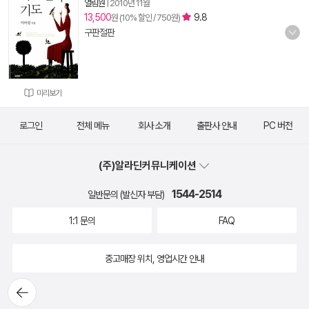
열림원
|
2010년 11월
13,500
9.8
원 (10% 할인 / 750원)
구판절판
미리보기
로그인
전체 메뉴
회사 소개
출판사 안내
PC 버전
(주)알라딘커뮤니케이션
1544-2514
일반문의 (발신자 부담)
1:1 문의
FAQ
중고매장 위치, 영업시간 안내
뒤로가
기