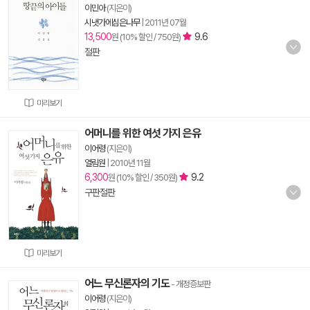
이민아
(지은이)
시냇가에심은나무
|
2011년 07월
13,500
9.6
원 (10% 할인 / 750원)
절판
미리보기
어머니를 위한 여섯 가지 은유
이어령
(지은이)
열림원
|
2010년 11월
6,300
9.2
원 (10% 할인 / 350원)
구판절판
미리보기
어느 무신론자의 기도
- 개정증보판
이어령
(지은이)