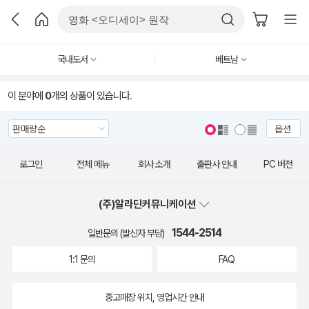
국내도서
베트남
이 분야에
0
개의 상품이 있습니다.
옵션
로그인
전체 메뉴
회사 소개
출판사 안내
PC 버전
(주)알라딘커뮤니케이션
1544-2514
일반문의 (발신자 부담)
1:1 문의
FAQ
중고매장 위치, 영업시간 안내