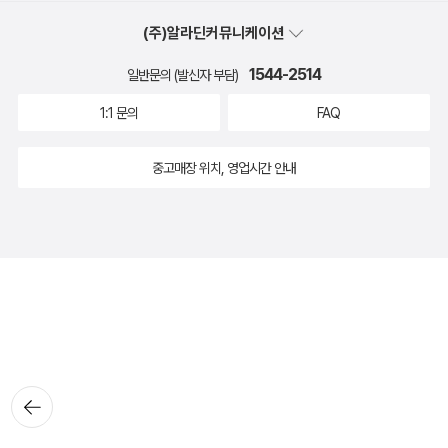
(주)알라딘커뮤니케이션
1544-2514
일반문의 (발신자 부담)
1:1 문의
FAQ
중고매장 위치, 영업시간 안내
뒤로가
기