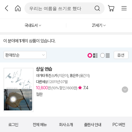
국내도서
21세기
이 분야에
1
개의 상품이 있습니다.
옵션
상실 연습
아가타 투진스카
(지은이),
홍은주
(옮긴이)
다른세상
|
2011년 07월
10,800
7.4
원 (10% 할인 / 600원)
절판
로그인
전체 메뉴
회사 소개
출판사 안내
PC 버전