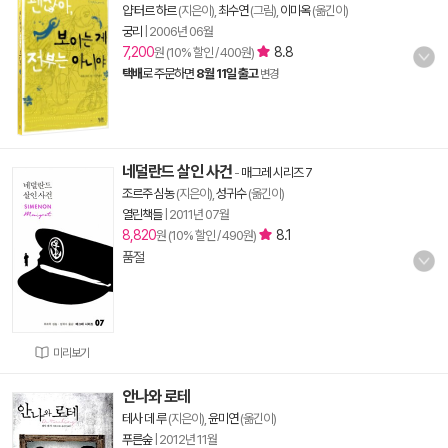
얍 터르 하르
(지은이),
최수연
(그림),
이미옥
(옮긴이)
궁리
|
2006년 06월
7,200
8.8
원 (10% 할인 / 400원)
택배
로 주문하면
8월 11일 출고
변경
네덜란드 살인 사건
-
매그레 시리즈 7
조르주 심농
(지은이),
성귀수
(옮긴이)
열린책들
|
2011년 07월
8,820
8.1
원 (10% 할인 / 490원)
품절
미리보기
안나와 로테
테사 데 루
(지은이),
윤미연
(옮긴이)
푸른숲
|
2012년 11월