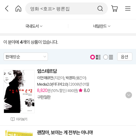
국내도서
네덜란드
이 분야에
4
개의 상품이 있습니다.
옵션
암스테르담
이언 매큐언
(지은이),
박경희
(옮긴이)
Media2.0(미디어 2.0)
|
2008년 01월
8,820
8.0
원 (10% 할인 / 490원)
구판절판
미리보기
괜찮아, 보이는 게 전부는 아니야