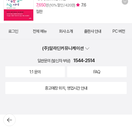
7,650
7.6
원 (10% 할인 / 420원)
절판
로그인
전체 메뉴
회사 소개
출판사 안내
PC 버전
(주)알라딘커뮤니케이션
1544-2514
일반문의 (발신자 부담)
1:1 문의
FAQ
중고매장 위치, 영업시간 안내
뒤로가
기