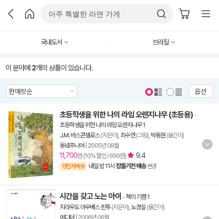
국내도서
브라질
이 분야에
2
개의 상품이 있습니다.
옵션
초등학생을 위한 나의 라임 오렌지나무 (초등용)
-
초등학생을 위한 나의 라임 오렌지나무 1
J.M. 바스콘셀로스
(지은이),
최수연
(그림),
박동원
(옮긴이)
동녘주니어
|
2005년 08월
11,700
9.4
원 (10% 할인 / 650원)
내일 밤 11시
잠들기전 배송
양탄자배송
변경
시간을 갖고 노는 아이
-
책의 기쁨 1
지라우도 아우베스 핀투
(지은이),
노경실
(옮긴이)
에디터
|
2006년 06월