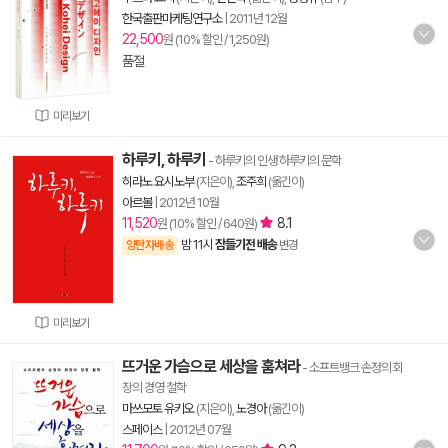
한국출판마케팅연구소
|
2011년 12월
22,500
원 (10% 할인 / 1,250원)
품절
미리보기
하루키, 하루키
- 하루키의 인생 하루키의 문학
히라노 요시노부
(지은이),
조주희
(옮긴이)
아르볼
|
2012년 10월
11,520
8.1
원 (10% 할인 / 640원)
밤 11시
잠들기전 배송
양탄자배송
변경
미리보기
뜨거운 가슴으로 세상을 훔쳐라
- 소프트뱅크 손정의 회
장의 경영 철학
마쓰모토 유키오
(지은이),
노경아
(옮긴이)
스페이스
|
2012년 07월