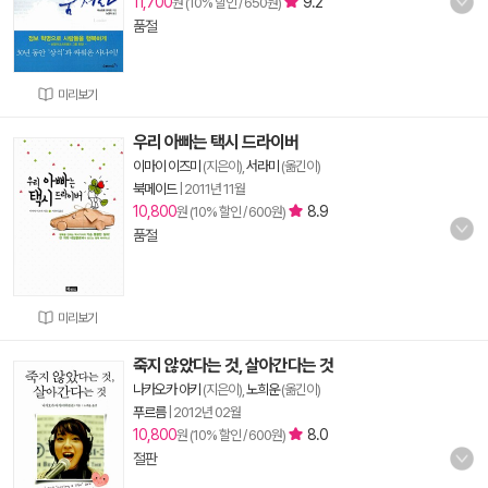
11,700
9.2
원 (10% 할인 / 650원)
품절
미리보기
우리 아빠는 택시 드라이버
이마이 이즈미
(지은이),
서라미
(옮긴이)
북메이드
|
2011년 11월
10,800
8.9
원 (10% 할인 / 600원)
품절
미리보기
죽지 않았다는 것, 살아간다는 것
나카오카 아키
(지은이),
노희운
(옮긴이)
푸르름
|
2012년 02월
10,800
8.0
원 (10% 할인 / 600원)
절판