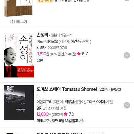
양탄자배송
변경
미리보기
손정의
- 일본의 제일부자
이노우에 아쓰오
(지은이),
하연수
(옮긴이)
김영사
|
2006년 07월
9,810
8.7
원 (10% 할인 / 540원)
절판
도마쓰 쇼메이 Tomatsu Shomei
-
열화당 사진문고
4
이안 제프리
(지은이),
최봉림
(옮긴이),
도마쓰 쇼메이
(사진)
열화당
|
2003년 01월
12,000
7.0
원 (360원)
택배
로 주문하면
8월 13일 출고
변경