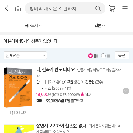
국내도서
일본
이 분야에
15
개의 상품이 있습니다.
옵션
나, 건축가 안도 다다오
- 한줄기 희망의 빛으로 세상을 지어
라
안도 다다오
(지은이),
이규원
(옮긴이),
김광현
(감수)
안그라픽스
|
2009년 11월
18,000
8.7
원 (10% 할인 / 1,000원)
택배
로 주문하면
8월 11일 출고
변경
미리보기
살면서 포기해야 할 것은 없다
- 귀가 들리지 않는 내가 4
개 국어를 할 수 있는 이유