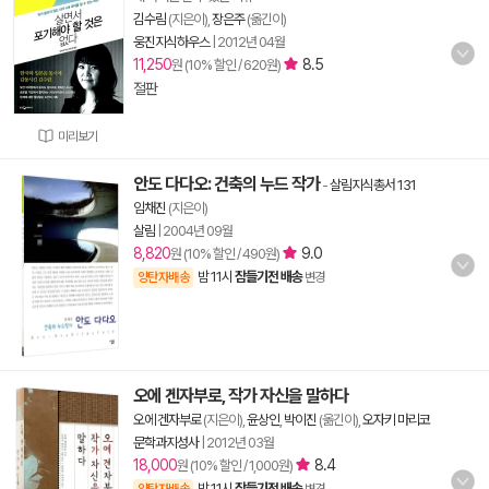
김수림
(지은이),
장은주
(옮긴이)
웅진지식하우스
|
2012년 04월
11,250
8.5
원 (10% 할인 / 620원)
절판
미리보기
안도 다다오: 건축의 누드 작가
-
살림지식총서 131
임채진
(지은이)
살림
|
2004년 09월
8,820
9.0
원 (10% 할인 / 490원)
밤 11시
잠들기전 배송
양탄자배송
변경
오에 겐자부로, 작가 자신을 말하다
오에 겐자부로
(지은이),
윤상인
,
박이진
(옮긴이),
오자키 마리코
문학과지성사
|
2012년 03월
18,000
8.4
원 (10% 할인 / 1,000원)
밤 11시
잠들기전 배송