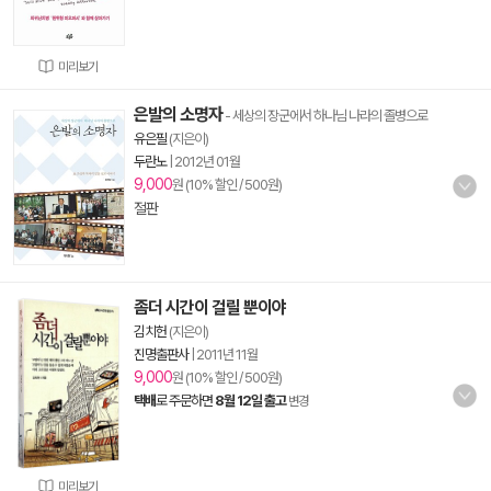
미리보기
은발의 소명자
- 세상의 장군에서 하나님 나라의 졸병으로
유은필
(지은이)
두란노
|
2012년 01월
9,000
원 (10% 할인 / 500원)
절판
좀더 시간이 걸릴 뿐이야
김치헌
(지은이)
진명출판사
|
2011년 11월
9,000
원 (10% 할인 / 500원)
택배
로 주문하면
8월 12일 출고
변경
미리보기