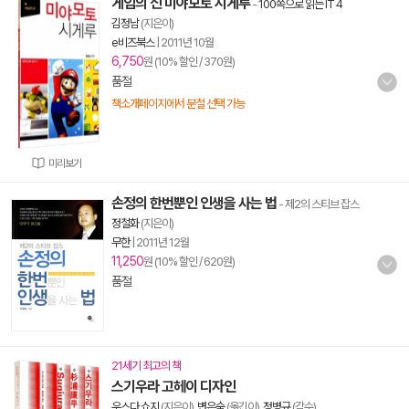
게임의 신 미야모토 시게루
-
100쪽으로 읽는 IT 4
김정남
(지은이)
e비즈북스
|
2011년 10월
6,750
원 (10% 할인 / 370원)
품절
책소개페이지에서 분철 선택 가능
미리보기
손정의 한번뿐인 인생을 사는 법
- 제2의 스티브 잡스
정철화
(지은이)
무한
|
2011년 12월
11,250
원 (10% 할인 / 620원)
품절
21세기 최고의 책
스기우라 고헤이 디자인
우스다 쇼지
(지은이),
변은숙
(옮긴이),
정병규
(감수)