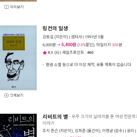
미리보기
링컨의 일생
김동길
(지은이) |
샘터사
| 1991년 5월
5,400원
6,000
원 →
(
할인), 마일리지
원
10%
300
8.3
(
6
) | 세일즈포인트 :
460
판권 소멸 등으로 더 이상 제작, 유통 계획이 없습니다.
크게보기
리비트의 별
- 우주 크기의 실마리를 푼 여성 천문
이야기
조지 존슨
(지은이),
김희준
(옮긴이),
이명균
(감수) |
궁리
|