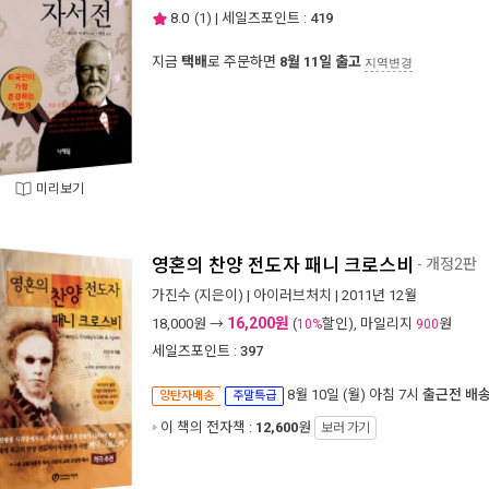
8.0
(
1
) | 세일즈포인트 :
419
지금
택배
로 주문하면
8월 11일 출고
지역변경
미리보기
영혼의 찬양 전도자 패니 크로스비
- 개정2판
가진수
(지은이) |
아이러브처치
| 2011년 12월
16,200원
18,000
원 →
(
할인), 마일리지
원
10%
900
세일즈포인트 :
397
8월 10일 (월) 아침 7시
출근전 배
양탄자배송
주말특급
이 책의 전자책 :
12,600
원
보러 가기