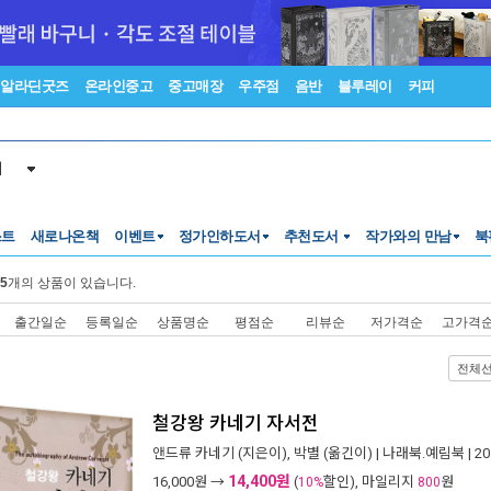
알라딘굿즈
온라인중고
중고매장
우주점
음반
블루레이
커피
서
스트
새로나온책
이벤트
정가인하도서
추천도서
작가와의 만남
북
5
개의 상품이 있습니다.
출간일순
등록일순
상품명순
평점순
리뷰순
저가격순
고가격
전체
철강왕 카네기 자서전
앤드류 카네기
(지은이),
박별
(옮긴이) |
나래북.예림북
| 2
14,400원
16,000
원 →
(
할인), 마일리지
원
10%
800