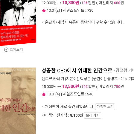
10,800원
12,000
원 →
(
할인), 마일리지
원
10%
600
10.0
(
2
) | 세일즈포인트 :
730
출판사/제작사 유통이 중단되어 구할 수 없습니다.
크게보기
성공한 CEO에서 위대한 인간으로
- 강철왕 
앤드류 카네기
(지은이),
박상은
(옮긴이),
공병호
|
21세기
13,500원
15,000
원 →
(
할인), 마일리지
원
10%
750
10.0
(
4
) | 세일즈포인트 :
540
개정판이 새로 출간되었습니다.
개정판 보기
이 책의 전자책 :
8,100
원
보러 가기