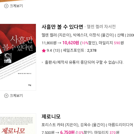
크게보기
사흘만 볼 수 있다면
- 헬렌 켈러 자서전
헬렌 켈러
(지은이),
박에스더
,
이창식
(옮긴이) |
산해
| 20
10,620원
11,800
원 →
(
할인), 마일리지
원
10%
590
9.4
(
13
) | 세일즈포인트 :
2,378
출판사/제작사 유통이 중단되어 구할 수 없습니다.
크게보기
제로니모
포리스트 카터
(지은이),
김옥수
(옮긴이) |
아름드리미디어
6,750원
7,500
원 →
(
할인), 마일리지
원
10%
370