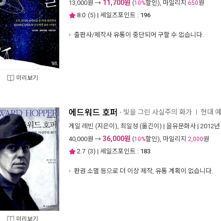
11,700원
13,000
원 →
(
할인), 마일리지
원
10%
650
8.0
(
5
) | 세일즈포인트 :
196
출판사/제작사 유통이 중단되어 구할 수 없습니다.
미리보기
에드워드 호퍼
- 빛을 그린 사실주의 화가
현대 
ㅣ
게일 레빈
(지은이),
최일성
(옮긴이) |
을유문화사
| 2012년
36,000원
40,000
원 →
(
할인), 마일리지
원
10%
2,000
2.7
(
3
) | 세일즈포인트 :
183
판권 소멸 등으로 더 이상 제작, 유통 계획이 없습니다.
미리보기