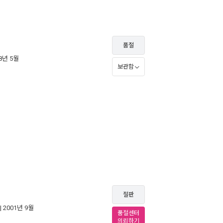
품절
08년 5월
보관함
절판
| 2001년 9월
품절센터
의뢰하기