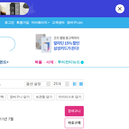
로그인
회원가입
마이페이지
고객센터
장바구니
(0)
펀드
북플
서재
투비컨티뉴드
창작플랫폼
투비컨티뉴드
옵션 설정
25개
순
선택
장바구니 담기
보관함 담기
마이리스트 담기
장바구니
011년 7월
바로구매