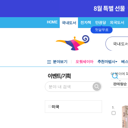
HOME
전자책
만권당
외국도서
국내도서
첫달무료
국내도
분야보기
오뒷세이아
추천마법사
베
이벤트/기획
이 분야에
1
판매량순
미국
1.