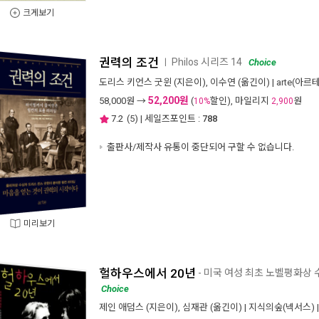
크게보기
권력의 조건
Philos 시리즈 14
ㅣ
Choice
도리스 키언스 굿윈
(지은이),
이수연
(옮긴이) |
arte(아르테
52,200원
58,000
원 →
(
할인), 마일리지
원
10%
2,900
7.2
(
5
) | 세일즈포인트 :
788
출판사/제작사 유통이 중단되어 구할 수 없습니다.
미리보기
헐하우스에서 20년
- 미국 여성 최초 노벨평화상
Choice
제인 애덤스
(지은이),
심재관
(옮긴이) |
지식의숲(넥서스)