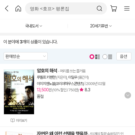
국내도서
20세기후반
이 분야에
3
개의 상품이 있습니다.
옵션
암호의 해석
- 머리를 쓰는 즐거움
루돌프 키펜한
(지은이),
이일우
(옮긴이)
이미지앤노블(코리아하우스콘텐츠)
|
2009년 02월
13,500
8.3
원 (10% 할인 / 750원)
품절
미리보기
자연은 왜 이런 선택을 했을까
- 51개의 질문 속에 담긴 인