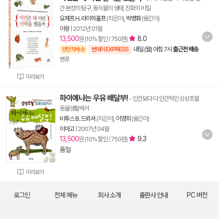
간 본성의 탐구, 동식물의 생태, 진화의 비밀
요제프 H. 라이히홀프
(지은이),
박병화
(옮긴이)
이랑
|
2012년 01월
13,500
8.0
원 (10% 할인 / 750원)
내일 (월) 아침 7시
출근전 배송
양탄자배송
썬데이 EXPRESS
변경
미리보기
하이에나는 우유 배달부!
- 인간보다 더 인간적인 상상초월
동물생활백서
비투스 B. 드뢰셔
(지은이),
이영희
(옮긴이)
이마고
|
2007년 04월
13,500
9.3
원 (10% 할인 / 750원)
품절
미리보기
로그인
전체 메뉴
회사 소개
출판사 안내
PC 버전