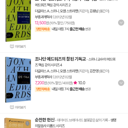
에드워즈 핵심 강의 시리즈 2
더글라스 A. 스위니
,
오웬 스트라챈
(지은이),
김용남
(옮긴이)
부흥과개혁사
|
2012년 02월
13,500
원 (10% 할인 / 750원)
내일 아침 7시
출근전 배송
양탄자배송
변경
미리보기
조나단 에드워즈의 참된 기독교
-
스위니 교수의 에드워
즈 핵심 강의 시리즈 4
더글라스 A. 스위니
,
오웬 스트라챈
(지은이),
김찬영
(옮긴이)
부흥과개혁사
|
2012년 02월
7,200
10.0
원 (10% 할인 / 400원)
내일 아침 7시
출근전 배송
양탄자배송
변경
미리보기
순전한 헌신
- 데이비드 브레이너드 불꽃같은 삶의 기록
-
생명
의말씀사 리폼드 시리즈