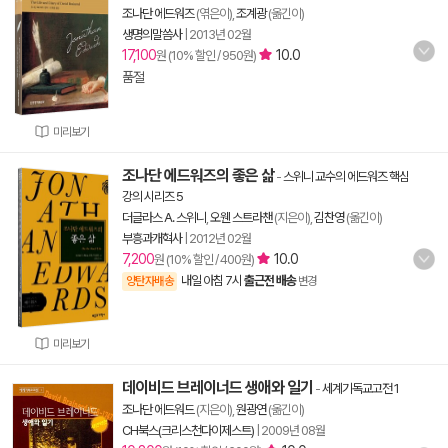
조나단 에드워즈
(엮은이),
조계광
(옮긴이)
생명의말씀사
|
2013년 02월
17,100
10.0
원 (10% 할인 / 950원)
품절
미리보기
조나단 에드워즈의 좋은 삶
-
스위니 교수의 에드워즈 핵심
강의 시리즈 5
더글라스 A. 스위니
,
오웬 스트라챈
(지은이),
김찬영
(옮긴이)
부흥과개혁사
|
2012년 02월
7,200
10.0
원 (10% 할인 / 400원)
내일 아침 7시
출근전 배송
양탄자배송
변경
미리보기
데이비드 브레이너드 생애와 일기
-
세계기독교고전 1
조나단 에드워드
(지은이),
원광연
(옮긴이)
CH북스(크리스천다이제스트)
|
2009년 08월