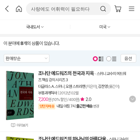
국내도서
미국
이 분야에
8
개의 상품이 있습니다.
옵션
조나단 에드워즈의 천국과 지옥
-
스위니 교수의 에드워
즈 핵심 강의 시리즈 3
더글라스 A. 스위니
,
오웬 스트라챈
(지은이),
김찬영
(옮긴이)
부흥과개혁사
|
2012년 02월
7,200
2.0
원 (10% 할인 / 400원)
내일 아침 7시
출근전 배송
양탄자배송
변경
미리보기
조나단 에드워즈의 하나님의 아름다움
-
스위니 교수의