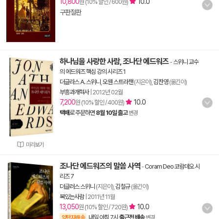
10,800
10.0
원 (10% 할인 / 600원)
구판절판
하나님을 사랑한 사람, 조나단 에드워즈
-
스위니 교수
의 에드워즈 핵심 강의 시리즈 1
더글라스 A. 스위니
,
오웬 스트라챈
(지은이),
김찬영
(옮긴이)
부흥과개혁사
|
2012년 02월
7,200
10.0
원 (10% 할인 / 400원)
택배
로 주문하면
8월 10일 출고
변경
미리보기
조나단 에드워즈의 말씀 사역
-
Coram Deo 코람데오 시
리즈 7
더글러스 스위니
(지은이),
김철규
(옮긴이)
복있는사람
|
2011년 11월
13,050
10.0
원 (10% 할인 / 720원)
내일 아침 7시
출근전 배송
양탄자배송
변경