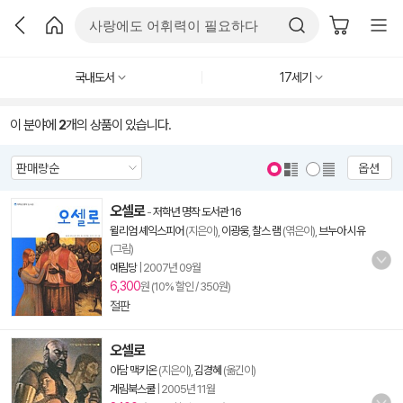
국내도서
17세기
이 분야에
2
개의 상품이 있습니다.
옵션
오셀로
-
저학년 명작 도서관 16
윌리엄 셰익스피어
(지은이),
이광웅
,
찰스 램
(엮은이),
브누아 시유
(그림)
예림당
|
2007년 09월
6,300
원 (10% 할인 / 350원)
절판
오셀로
아담 맥키온
(지은이),
김경혜
(옮긴이)
계림북스쿨
|
2005년 11월