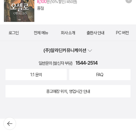
8,100
원 (10% 할인 / 450원)
품절
로그인
전체 메뉴
회사 소개
출판사 안내
PC 버전
(주)알라딘커뮤니케이션
1544-2514
일반문의 (발신자 부담)
1:1 문의
FAQ
중고매장 위치, 영업시간 안내
뒤로가
기