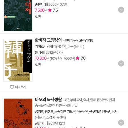
출판시대
|
2000년 07월
7,500
7.5
원
절판
한비자 교양강의
-
돌베개 동양고전강의 9
가이즈카 시게키
(지은이),
이목
(옮긴이)
돌베개
|
2012년 07월
10,800
7.0
원 (10% 할인 / 600원)
절판
미리보기
마오의 독서생활
- 고전부터 과학, 역사, 철학, 잡서까지 현대
중국을 건설한 위대한 독서의 비밀
꿍위즈
,
펑센즈
,
스중취안
,
가오루
,
쉬중위안
,
쑹구이룬
,
톈쑹넨
,
린커
(지은이),
조경희
(옮긴이)
글항아리
|
2011년 12월