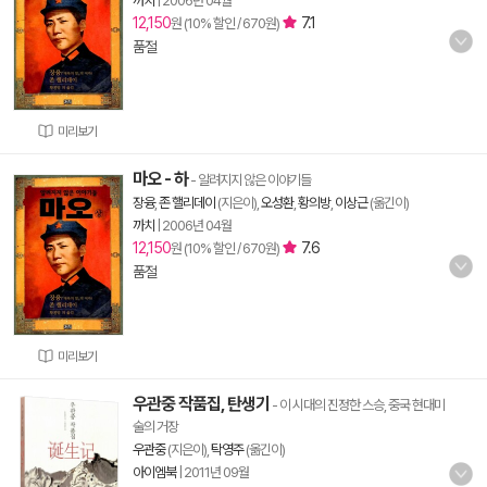
까치
|
2006년 04월
12,150
7.1
원 (10% 할인 / 670원)
품절
미리보기
마오 - 하
- 알려지지 않은 이야기들
장융
,
존 핼리데이
(지은이),
오성환
,
황의방
,
이상근
(옮긴이)
까치
|
2006년 04월
12,150
7.6
원 (10% 할인 / 670원)
품절
미리보기
우관중 작품집, 탄생기
- 이 시대의 진정한 스승, 중국 현대미
술의 거장
우관중
(지은이),
탁영주
(옮긴이)
아이엠북
|
2011년 09월