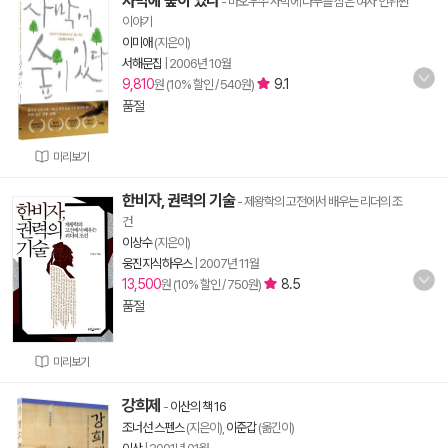
사막에 숲이 있다
- 마오우쑤 사막에 나무를 심은 여자 인위쩐
이야기
이미애
(지은이)
서해문집
|
2006년 10월
9,810
9.1
원 (10% 할인 / 540원)
품절
미리보기
한비자, 권력의 기술
- 제왕학의 고전에서 배우는 리더의 조
건
이상수
(지은이)
웅진지식하우스
|
2007년 11월
13,500
8.5
원 (10% 할인 / 750원)
품절
미리보기
강희제
-
이산의 책 16
조너선 스펜스
(지은이),
이준갑
(옮긴이)