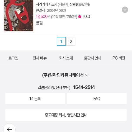
시라카와 시즈카
(지은이),
장원철
(옮긴이)
한길사
|
2004년 06월
13,500
10.0
원 (10% 할인 / 750원)
품절
1
2
로그인
전체 메뉴
회사 소개
출판사 안내
PC 버전
(주)알라딘커뮤니케이션
1544-2514
일반문의 (발신자 부담)
1:1 문의
FAQ
중고매장 위치, 영업시간 안내
뒤로가