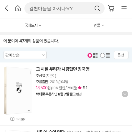
국내도서
인물
이 분야에
47
개의 상품이 있습니다.
옵션
그 시절 우리가 사랑했던 장국영
주성철
(지은이)
흐름출판
|
2013년 04월
13,500
9.1
원 (10% 할인 / 750원)
택배
로 주문하면
8월 7일 출고
변경
미리보기