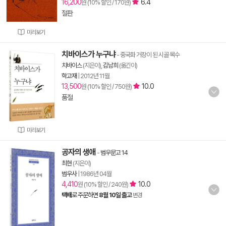
16,200
6.4
원 (10% 할인 / 170원)
절판
미리보기
치바이스가 누구냐
- 중국화 거장이 된 시골 목수
치바이스
(지은이),
김남희
(옮긴이)
학고재
|
2012년 11월
13,500
10.0
원 (10% 할인 / 750원)
품절
미리보기
공자의 생애
-
범우문고 14
최현
(지은이)
범우사
|
1986년 04월
4,410
10.0
원 (10% 할인 / 240원)
택배
로 주문하면
8월 10일 출고
변경