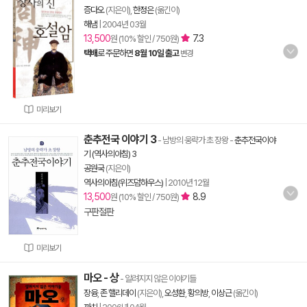
증다오
(지은이),
한정은
(옮긴이)
해냄
|
2004년 03월
13,500
7.3
원 (10% 할인 / 750원)
택배
로 주문하면
8월 10일 출고
변경
미리보기
춘추전국 이야기 3
- 남방의 웅략가 초 장왕
-
춘추전국이야
기 (역사의아침) 3
공원국
(지은이)
역사의아침(위즈덤하우스)
|
2010년 12월
13,500
8.9
원 (10% 할인 / 750원)
구판절판
미리보기
마오 - 상
- 알려지지 않은 이야기들
장융
,
존 핼리데이
(지은이),
오성환
,
황의방
,
이상근
(옮긴이)