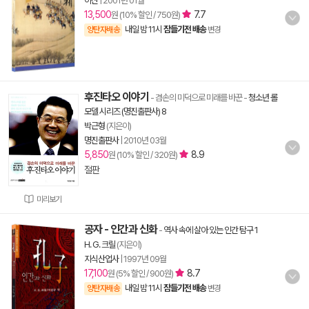
이산
|
2001년 01월
13,500
7.7
원 (10% 할인 / 750원)
내일 밤 11시
잠들기전 배송
양탄자배송
변경
후진타오 이야기
- 겸손의 미덕으로 미래를 바꾼
-
청소년 롤
모델 시리즈 (명진출판사) 8
박근형
(지은이)
명진출판사
|
2010년 03월
5,850
8.9
원 (10% 할인 / 320원)
절판
미리보기
공자 - 인간과 신화
-
역사 속에 살아 있는 인간 탐구 1
H. G. 크릴
(지은이)
지식산업사
|
1997년 09월
17,100
8.7
원 (5% 할인 / 900원)
내일 밤 11시
잠들기전 배송
양탄자배송
변경