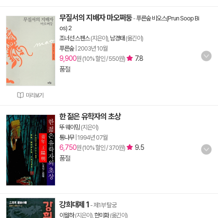
무질서의 지배자 마오쩌둥
-
푸른숲 비오스(Prun Soop Bi
os) 2
조너선 스펜스
(지은이),
남경태
(옮긴이)
푸른숲
|
2003년 10월
9,900
7.8
원 (10% 할인 / 550원)
품절
미리보기
한 젊은 유학자의 초상
뚜 웨이밍
(지은이)
통나무
|
1994년 07월
6,750
9.5
원 (10% 할인 / 370원)
품절
강희대제 1
- 제1부 탈궁
이월하
(지은이),
한미화
(옮긴이)