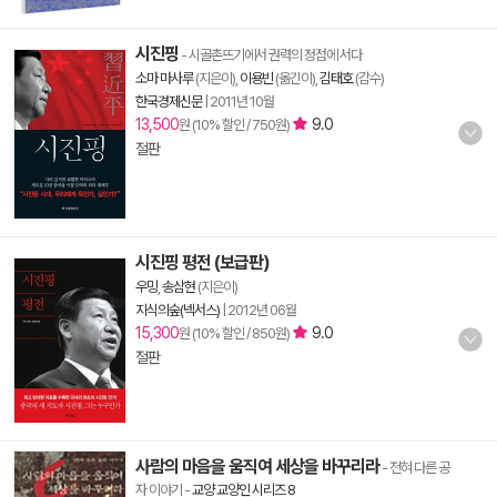
시진핑
- 시골촌뜨기에서 권력의 정점에 서다
소마 마사루
(지은이),
이용빈
(옮긴이),
김태호
(감수)
한국경제신문
|
2011년 10월
13,500
9.0
원 (10% 할인 / 750원)
절판
시진핑 평전 (보급판)
우밍
,
송삼현
(지은이)
지식의숲(넥서스)
|
2012년 06월
15,300
9.0
원 (10% 할인 / 850원)
절판
사람의 마음을 움직여 세상을 바꾸리라
- 전혀 다른 공
자 이야기
-
교양 교양인 시리즈 8