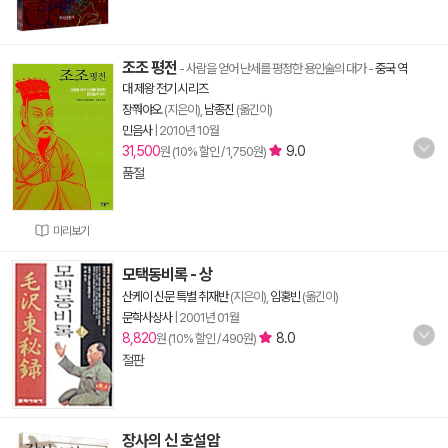
조조 평전
- 사람을 얻어 난세를 평정한 용인술의 대가
-
중국 역
대 제왕 전기 시리즈
장쭤야오
(지은이),
남종진
(옮긴이)
민음사
|
2010년 10월
31,500
9.0
원 (10% 할인 / 1,750원)
품절
미리보기
모택동비록 - 상
산케이 신문 특별 취재반
(지은이),
임홍빈
(옮긴이)
문학사상사
|
2001년 01월
8,820
8.0
원 (10% 할인 / 490원)
절판
장사의 신 호설암