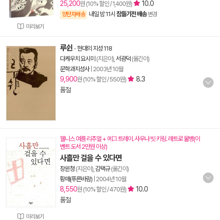
25,200
10.0
원 (10% 할인 / 1,400원)
내일 밤 11시
잠들기전 배송
양탄자배송
변경
미리보기
루쉰
-
현대의 지성 118
다케우치 요시미
(지은이),
서광덕
(옮긴이)
문학과지성사
|
2003년 10월
9,900
8.3
원 (10% 할인 / 550원)
품절
웰니스 여름 리추얼 + 에그 트레이. 사우나 빗 키링. 레트로 물병(이
벤트 도서 2만원 이상)
사흘만 걸을 수 있다면
장윈청
(지은이),
김택규
(옮긴이)
황매(푸른바람)
|
2004년 10월
8,550
10.0
원 (10% 할인 / 470원)
품절
미리보기