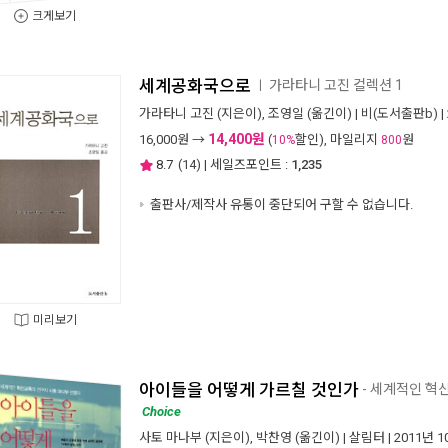
크게보기
세계공화국으로
가라타니 고진 컬렉션 1
ㅣ
가라타니 고진
(지은이),
조영일
(옮긴이) |
비(도서출판b)
|
14,400원
16,000
원 →
(
할인), 마일리지
원
10%
800
8.7
(
14
) | 세일즈포인트 :
1,235
출판사/제작사 유통이 중단되어 구할 수 없습니다.
미리보기
아이들을 어떻게 가르칠 것인가
- 세계적인 혁
Choice
사토 마나부
(지은이),
박찬영
(옮긴이) |
살림터
| 2011년 