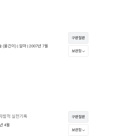
구판절판
술
(옮긴이) |
알마
| 2007년 7월
보관함
 자발적 실천기록
구판절판
4년 4월
보관함