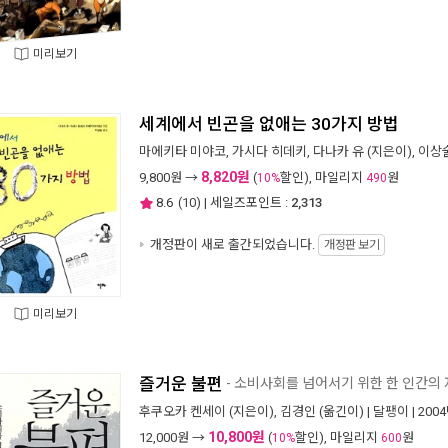
미리보기
세계에서 빈곤을 없애는 30가지 방법
마에키타 미야코
,
가시다 히데키
,
다나카 유
(지은이),
이상
8,820원
9,800
원 →
(
할인), 마일리지
원
10%
490
8.6
(
10
) | 세일즈포인트 :
2,313
개정판이 새로 출간되었습니다.
개정판 보기
미리보기
즐거운 불편
- 소비사회를 넘어서기 위한 한 인간의
후쿠오카 켄세이
(지은이),
김경인
(옮긴이) |
달팽이
| 200
10,800원
12,000
원 →
(
할인), 마일리지
원
10%
600