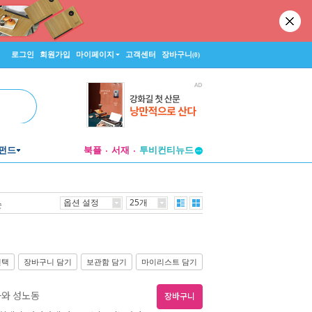
로그인
회원가입
마이페이지
고객센터
장바구니
(0)
투비컨티뉴드
펀드
북플
서재
창작플랫폼
투비컨티뉴드
옵션 설정
25개
순
선택
장바구니 담기
보관함 담기
마이리스트 담기
화와 성노동
장바구니