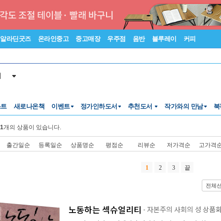
알라딘굿즈
온라인중고
중고매장
우주점
음반
블루레이
커피
서
스트
새로나온책
이벤트
정가인하도서
추천도서
작가와의 만남
북
1
개의 상품이 있습니다.
출간일순
등록일순
상품명순
평점순
리뷰순
저가격순
고가격
1
2
3
끝
전체
노동하는 섹슈얼리티
- 자본주의 사회의 성 상품