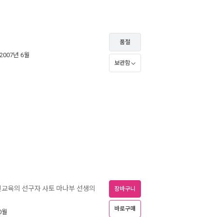
품절
 2007년 6월
보관함
신교육의 선구자 사토 마나부 선생의
장바구니
바로구매
10월