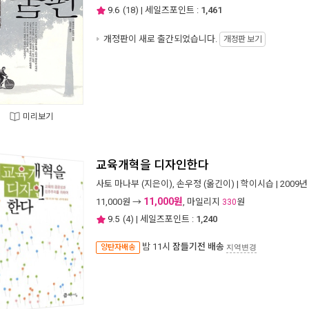
9.6
(
18
) | 세일즈포인트 :
1,461
개정판이 새로 출간되었습니다.
개정판 보기
미리보기
교육개혁을 디자인한다
사토 마나부
(지은이),
손우정
(옮긴이) |
학이시습
| 2009년
11,000원
11,000
원 →
, 마일리지
원
330
9.5
(
4
) | 세일즈포인트 :
1,240
밤 11시
잠들기전 배송
양탄자배송
지역변경