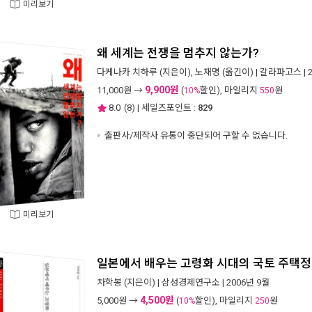
미리보기
왜 세계는 전쟁을 멈추지 않는가?
다케나카 치하루
(지은이),
노재명
(옮긴이) |
갈라파고스
| 
9,900원
11,000
원 →
(
할인), 마일리지
원
10%
550
8.0
(
8
) | 세일즈포인트 :
829
출판사/제작사 유통이 중단되어 구할 수 없습니다.
미리보기
일본에서 배우는 고령화 시대의 국토 주택
차학봉
(지은이) |
삼성경제연구소
| 2006년 9월
4,500원
5,000
원 →
(
할인), 마일리지
원
10%
250