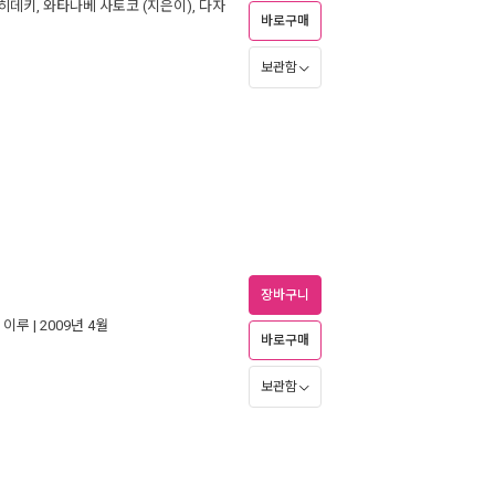
 히데키
,
와타나베 사토코
(지은이),
다자
바로구매
보관함
장바구니
|
이루
| 2009년 4월
바로구매
보관함