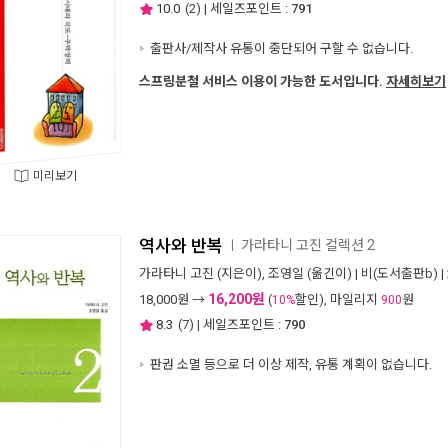
10.0
(
2
) | 세일즈포인트 :
791
출판사/제작사 유통이 중단되어 구할 수 없습니다.
스프링분철 서비스 이용이 가능한 도서입니다.
자세히보기
미리보기
역사와 반복
가라타니 고진 컬렉션 2
ㅣ
가라타니 고진
(지은이),
조영일
(옮긴이) |
비(도서출판b)
|
16,200원
18,000
원 →
(
할인), 마일리지
원
10%
900
8.3
(
7
) | 세일즈포인트 :
790
판권 소멸 등으로 더 이상 제작, 유통 계획이 없습니다.