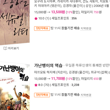
오구라 도시마루
,
가네지카 사다후미
,
간노 사토미
,
치모토
키 히데아키
(엮은이),
김경자
(옮긴이) |
삼인
| 2006년 5월
13,500원
15,000
원 →
(
할인), 마일리지
원
10%
750
10.0
(
1
) | 세일즈포인트 :
356
밤 11시
잠들기전 배송
양탄자배송
지역변경
미리보기
가난뱅이의 역습
- 무일푼 하류인생의 통쾌한 반란!
마쓰모토 하지메
(지은이),
김경원
(옮긴이),
최규석
(삽화) 
11,700원
13,000
원 →
(
할인), 마일리지
원
10%
650
8.0
(
70
) | 세일즈포인트 :
3,238
밤 11시
잠들기전 배송
양탄자배송
지역변경