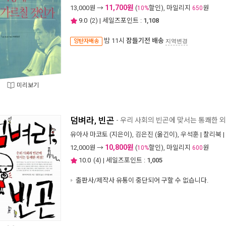
11,700원
13,000
원 →
(
할인), 마일리지
원
10%
650
9.0
(
2
) | 세일즈포인트 :
1,108
밤 11시
잠들기전 배송
양탄자배송
지역변경
미리보기
덤벼라, 빈곤
- 우리 사회의 빈곤에 맞서는 통쾌한 외
유아사 마코토
(지은이),
김은진
(옮긴이),
우석훈
|
찰리북
|
10,800원
12,000
원 →
(
할인), 마일리지
원
10%
600
10.0
(
4
) | 세일즈포인트 :
1,005
출판사/제작사 유통이 중단되어 구할 수 없습니다.