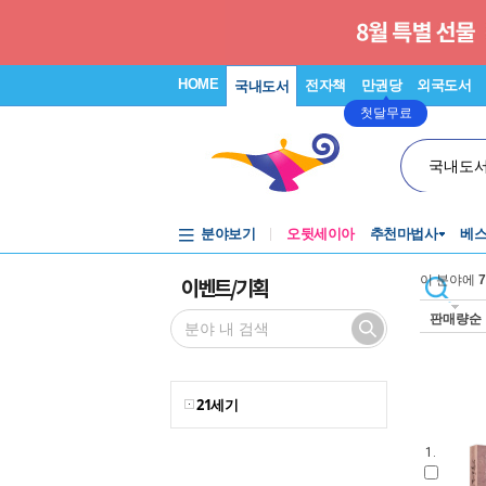
HOME
전자책
만권당
외국도서
국내도서
첫달무료
국내도
분야보기
오뒷세이아
추천마법사
베
이벤트/기획
이 분야에
7
판매량순
21세기
1.