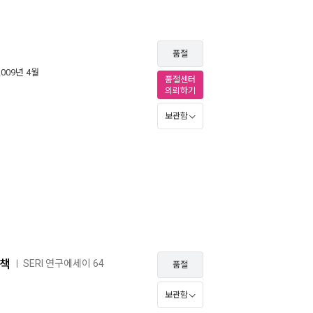
품절
2009년 4월
품절센터
의뢰하기
보관함
정책
SERI 연구에세이 64
ㅣ
품절
보관함