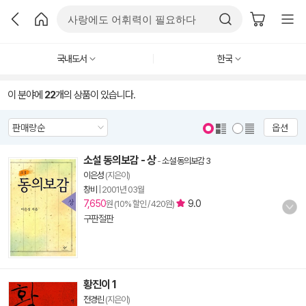
국내도서
한국
이 분야에
22
개의 상품이 있습니다.
옵션
소설 동의보감 - 상
-
소설 동의보감 3
이은성
(지은이)
창비
|
2001년 03월
7,650
9.0
원 (10% 할인 / 420원)
구판절판
황진이 1
전경린
(지은이)