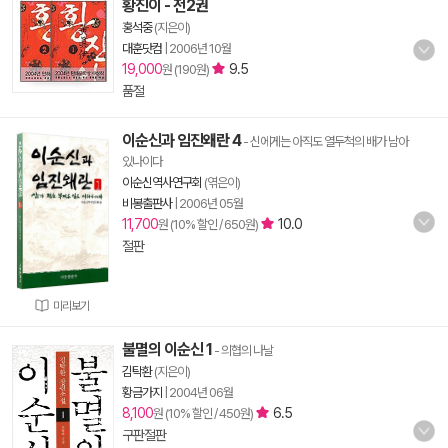
황진이 - 전2권
홍석중
(지은이)
대훈닷컴
|
2006년 10월
19,000
9.5
원 (190원)
품절
이순신과 임진왜란 4
- 신에게는 아직도 열두척의 배가 남아
있나이다
이순신역사연구회
(엮은이)
비봉출판사
|
2006년 05월
11,700
10.0
원 (10% 할인 / 650원)
절판
미리보기
불멸의 이순신 1
- 의협의 나날
김탁환
(지은이)
황금가지
|
2004년 06월
8,100
6.5
원 (10% 할인 / 450원)
구판절판