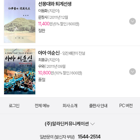
선몽대와 퇴계선생
이동화
(지은이)
문창사
|
2011년 12월
11,400
원 (5% 할인 / 600원)
절판
아아 이순신
- 임진왜란의 전설
최홍규
(지은이)
우와
|
2011년 09월
10,800
원 (10% 할인 / 600원)
품절
로그인
전체 메뉴
회사 소개
출판사 안내
PC 버전
(주)알라딘커뮤니케이션
1544-2514
일반문의 (발신자 부담)