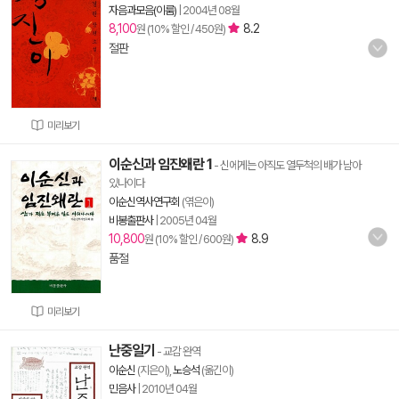
자음과모음(이룸)
|
2004년 08월
8,100
8.2
원 (10% 할인 / 450원)
절판
미리보기
이순신과 임진왜란 1
- 신에게는 아직도 열두척의 배가 남아
있나이다
이순신역사연구회
(엮은이)
비봉출판사
|
2005년 04월
10,800
8.9
원 (10% 할인 / 600원)
품절
미리보기
난중일기
- 교감 완역
이순신
(지은이),
노승석
(옮긴이)
민음사
|
2010년 04월