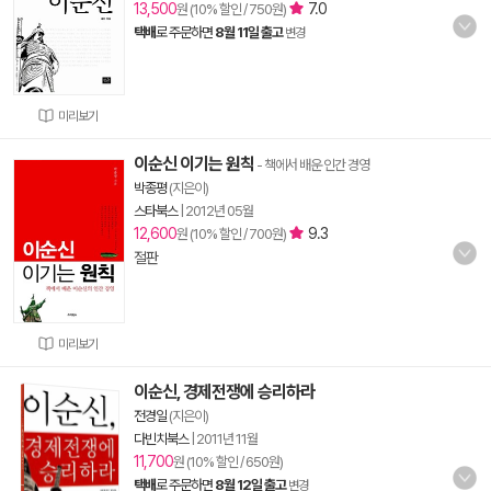
13,500
7.0
원 (10% 할인 / 750원)
택배
로 주문하면
8월 11일 출고
변경
미리보기
이순신 이기는 원칙
- 책에서 배운 인간 경영
박종평
(지은이)
스타북스
|
2012년 05월
12,600
9.3
원 (10% 할인 / 700원)
절판
미리보기
이순신, 경제전쟁에 승리하라
전경일
(지은이)
다빈치북스
|
2011년 11월
11,700
원 (10% 할인 / 650원)
택배
로 주문하면
8월 12일 출고
변경