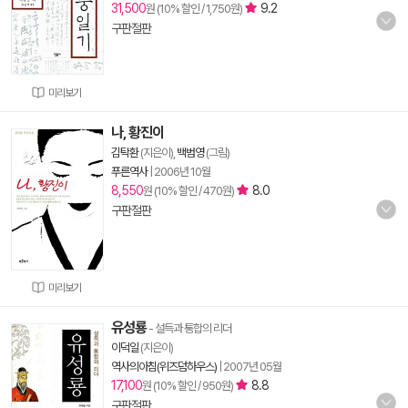
31,500
9.2
원 (10% 할인 / 1,750원)
구판절판
미리보기
나, 황진이
김탁환
(지은이),
백범영
(그림)
푸른역사
|
2006년 10월
8,550
8.0
원 (10% 할인 / 470원)
구판절판
미리보기
유성룡
- 설득과 통합의 리더
이덕일
(지은이)
역사의아침(위즈덤하우스)
|
2007년 05월
17,100
8.8
원 (10% 할인 / 950원)
구판절판