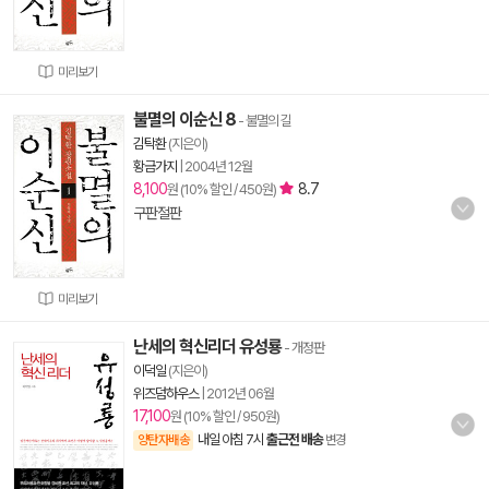
미리보기
불멸의 이순신 8
- 불멸의 길
김탁환
(지은이)
황금가지
|
2004년 12월
8,100
8.7
원 (10% 할인 / 450원)
구판절판
미리보기
난세의 혁신리더 유성룡
- 개정판
이덕일
(지은이)
위즈덤하우스
|
2012년 06월
17,100
원 (10% 할인 / 950원)
내일 아침 7시
출근전 배송
양탄자배송
변경