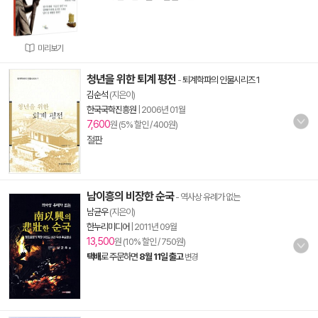
미리보기
청년을 위한 퇴계 평전
-
퇴계학파의 인물시리즈 1
김순석
(지은이)
한국국학진흥원
|
2006년 01월
7,600
원 (5% 할인 / 400원)
절판
남이흥의 비장한 순국
- 역사상 유례가 없는
남균우
(지은이)
한누리미디어
|
2011년 09월
13,500
원 (10% 할인 / 750원)
택배
로 주문하면
8월 11일 출고
변경