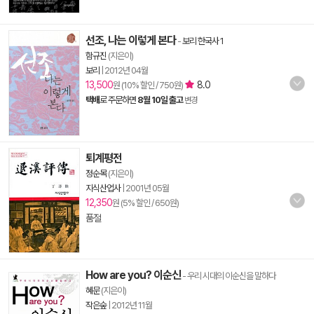
선조, 나는 이렇게 본다
-
보리 한국사 1
함규진
(지은이)
보리
|
2012년 04월
13,500
8.0
원 (10% 할인 / 750원)
택배
로 주문하면
8월 10일 출고
변경
퇴계평전
정순목
(지은이)
지식산업사
|
2001년 05월
12,350
원 (5% 할인 / 650원)
품절
How are you? 이순신
- 우리 시대의 이순신을 말하다
혜문
(지은이)
작은숲
|
2012년 11월