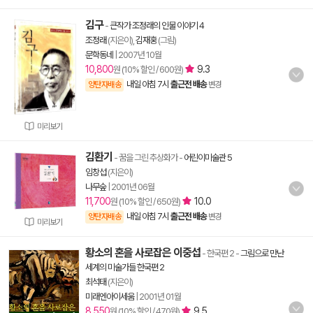
김구
-
큰작가 조정래의 인물 이야기 4
조정래
(지은이),
김재홍
(그림)
문학동네
|
2007년 10월
10,800
9.3
원 (10% 할인 / 600원)
내일 아침 7시
출근전 배송
양탄자배송
변경
미리보기
김환기
- 꿈을 그린 추상화가
-
어린이미술관 5
임창섭
(지은이)
나무숲
|
2001년 06월
11,700
10.0
원 (10% 할인 / 650원)
내일 아침 7시
출근전 배송
양탄자배송
변경
미리보기
황소의 혼을 사로잡은 이중섭
- 한국편 2
-
그림으로 만난
세계의 미술가들 한국편 2
최석태
(지은이)
미래엔아이세움
|
2001년 01월
8,550
9.5
원 (10% 할인 / 470원)