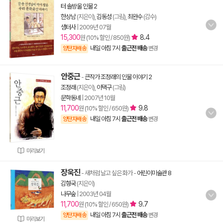
터 솔방울 인물 2
한상남
(지은이),
김동성
(그림),
최완수
(감수)
샘터사
|
2009년 07월
15,300
8.4
원 (10% 할인 / 850원)
내일 아침 7시
출근전 배송
양탄자배송
변경
안중근
-
큰작가 조정래의 인물 이야기 2
조정래
(지은이),
이택구
(그림)
문학동네
|
2007년 10월
11,700
9.8
원 (10% 할인 / 650원)
내일 아침 7시
출근전 배송
양탄자배송
변경
미리보기
장욱진
- 새처럼 날고 싶은 화가
-
어린이미술관 8
김형국
(지은이)
나무숲
|
2003년 04월
11,700
9.7
원 (10% 할인 / 650원)
내일 아침 7시
출근전 배송
양탄자배송
변경
미리보기