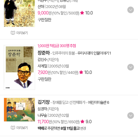
이원수
(지은이),
김용선
(그림)
산하
|
2002년 08월
9,000
10.0
원 (10% 할인 / 500원)
구판절판
미리보기
1,000원 적립금 300명 추첨
장준하
- 민주주의의 등불
-
우리시대의 인물이야기 1
김민수
(지은이)
사계절
|
2005년 03월
7,920
10.0
원 (10% 할인 / 440원)
구판절판
김기창
- 장애를 딛고 선 천재화가
-
어린이미술관 6
심경자
(지은이)
나무숲
|
2002년 02월
11,700
9.0
원 (10% 할인 / 650원)
미리보기
택배
로 주문하면
8월 11일 출고
변경