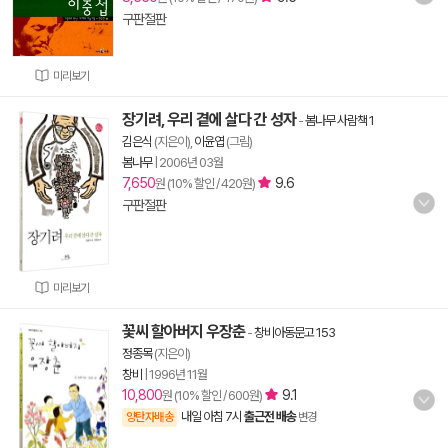
구판절판
미리보기
장기려, 우리 곁에 살다 간 성자
-
봄나무 사람책 1
김은식
(지은이),
이윤엽
(그림)
봄나무
|
2006년 03월
7,650
9.6
원 (10% 할인 / 420원)
구판절판
미리보기
꽃씨 할아버지 우장춘
-
창비아동문고 153
정종목
(지은이)
창비
|
1996년 11월
10,800
9.1
원 (10% 할인 / 600원)
내일 아침 7시
출근전 배송
양탄자배송
변경