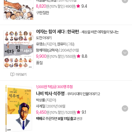
하늘을나는교실
|
2011년 03월
8,820
9.4
원 (10% 할인 / 490원)
구판절판
여자는 힘이 세다 : 한국편
-
세상을 바꾼 여자들의 빛나는
도전 이야기
유영소
(지은이),
원유미
(그림)
함께자람(교학사)
|
2004년 01월
9,900
8.8
원 (10% 할인 / 550원)
품절
미리보기
1,000원 적립금 300명 추첨
나비 박사 석주명
-
우리시대의 인물이야기 2
박상률
(지은이)
사계절
|
2001년 08월
9,450
9.1
원 (10% 할인 / 520원)
택배
로 주문하면
8월 11일 출고
변경