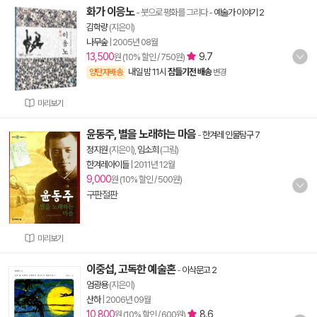
화가 이응노
- 붓으로 평화를 그리다
-
예술가 이야기 2
김학량
(지은이)
나무숲
|
2005년 08월
13,500
9.7
원 (10% 할인 / 750원)
내일 밤 11시
잠들기전 배송
양탄자배송
변경
미리보기
윤동주, 별을 노래하는 마음
-
한겨레 인물탐구 7
정지원
(지은이),
임소희
(그림)
한겨레아이들
|
2011년 12월
9,000
원 (10% 할인 / 500원)
구판절판
미리보기
이중섭, 고독한 예술혼
-
이삭문고 2
엄광용
(지은이)
산하
|
2006년 09월
10,800
8.6
원 (10% 할인 / 600원)