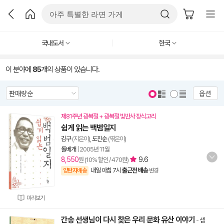
국내도서
한국
이 분야에
85
개의 상품이 있습니다.
옵션
제81주년 광복절 + 광복절 빛반사 장식고리
쉽게 읽는 백범일지
김구
(지은이),
도진순
(엮은이)
돌베개
|
2005년 11월
8,550
9.6
원 (10% 할인 / 470원)
내일 아침 7시
출근전 배송
양탄자배송
변경
미리보기
간송 선생님이 다시 찾은 우리 문화 유산 이야기
-
샘