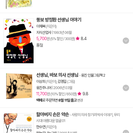
뚱보 방정환 선생님 이야기
이재복
(지은이)
지식산업사
|
1993년 06월
5,700
8.4
원 (5% 할인 / 300원)
품절
선생님, 바보 의사 선생님
-
웅진 인물그림책 2
이상희
(지은이),
김명길
(그림)
웅진주니어
|
2006년 03월
11,700
9.8
원 (10% 할인 / 650원)
택배
로 주문하면
8월 11일 출고
변경
할아버지 손은 약손
- 사랑의 의사 장기려 박사 이야기, 우리
시대 아름다운 얼굴 01
한수연
(지은이)