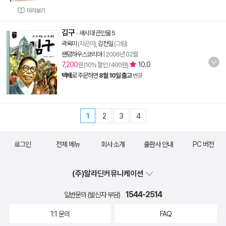
미리보기
김구
-
새시대 큰인물 5
곽옥미
(지은이),
김천일
(그림)
랜덤하우스코리아
|
2006년 02월
7,200
10.0
원 (10% 할인 / 400원)
택배
로 주문하면
8월 10일 출고
변경
1
2
3
4
로그인
전체 메뉴
회사 소개
출판사 안내
PC 버전
(주)알라딘커뮤니케이션
1544-2514
일반문의 (발신자 부담)
1:1 문의
FAQ