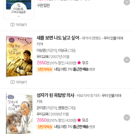
구판절판
미리보기
새를 보면 나도 날고 싶어
- 새 박사 원병오
-
우리 인물 이야
기 11
이상권
(지은이),
이상규
(그림)
우리교육
|
2007년 01월
7,650
9.0
원 (10% 할인 / 420원)
내일 아침 7시
출근전 배송
양탄자배송
변경
미리보기
성자가 된 옥탑방 의사
- 바보 의사 장기려
-
우리 인물 이야
기 5
강이경
(지은이),
권정선
(그림)
우리교육
|
2006년 11월
7,650
9.0
원 (10% 할인 / 420원)
내일 아침 7시
출근전 배송
양탄자배송
변경