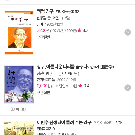
백범 김구
-
창비아동문고 52
신경림
(글),
이철수
(그림)
창비
|
1982년 12월
7,200
8.7
원 (10% 할인 / 400원)
구판절판
김구, 아름다운 나라를 꿈꾸다
-
한겨레 인물탐구 1
청년백범
(지은이),
박시백
(그림)
한겨레아이들
|
2009년 12월
9,000
9.4
원 (10% 할인 / 500원)
구판절판
미리보기
이원수 선생님이 들려 주는 김구
- 위인이 좋아요
-
산하
인물이야기 9