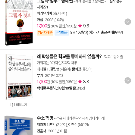
그림자 정부 - 경제편
- 세계 경제를 조종하는
-
그림자 정부
시리즈 1
이리유카바 최
(지은이)
해냄
|
2008년 04월
17,100
9.6
원 (10% 할인 / 950원)
8월 10일 (월) 아침 7시
출근전 배송
양탄자배송
주말특급
변경
왜 학생들은 학교를 좋아하지 않을까?
- 학교수업이 즐
거워지는 9가지 인지과학 처방
대니얼 T. 윌링햄
(지은이),
문희경
(옮긴이)
부키
|
2011년 07월
17,100
8.8
원 (10% 할인 / 950원)
택배
로 주문하면
8월 10일 출고
변경
미리보기
수소 혁명
- 석유 시대의 종말과 세계 경제의 미래
제러미 리프킨
(지은이),
이진수
(옮긴이)
민음사
|
2003년 01월