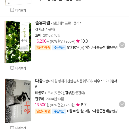
미리보기
숲유치원
- 설립에서 프로그램까지
장희정
(지은이)
호미
|
2010년 10월
16,200
10.0
원 (10% 할인 / 900원)
8월 10일 (월) 아침 7시
출근전 배송
양탄자배송
주말특급
변경
미리보기
다중
- 현대의 삶 형태에 관한 분석을 위하여
-
아우또노미아총서
5
빠올로 비르노
(지은이),
김상운
(옮긴이)
갈무리
|
2004년 10월
13,500
8.7
원 (10% 할인 / 750원)
8월 10일 (월) 아침 7시
출근전 배송
양탄자배송
주말특급
변경
미리보기