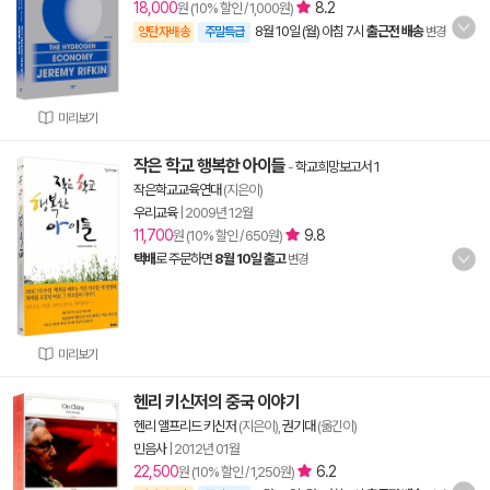
18,000
8.2
원 (10% 할인 / 1,000원)
8월 10일 (월) 아침 7시
출근전 배송
양탄자배송
주말특급
변경
미리보기
작은 학교 행복한 아이들
-
학교희망보고서 1
작은학교교육연대
(지은이)
우리교육
|
2009년 12월
11,700
9.8
원 (10% 할인 / 650원)
택배
로 주문하면
8월 10일 출고
변경
미리보기
헨리 키신저의 중국 이야기
헨리 앨프리드 키신저
(지은이),
권기대
(옮긴이)
민음사
|
2012년 01월
22,500
6.2
원 (10% 할인 / 1,250원)