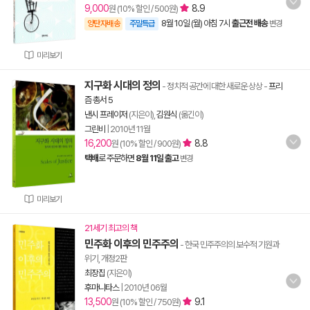
9,000
8.9
원 (10% 할인 / 500원)
8월 10일 (월) 아침 7시
출근전 배송
양탄자배송
주말특급
변경
미리보기
지구화 시대의 정의
- 정치적 공간에 대한 새로운 상상
-
프리
즘 총서 5
낸시 프레이저
(지은이),
김원식
(옮긴이)
그린비
|
2010년 11월
16,200
8.8
원 (10% 할인 / 900원)
택배
로 주문하면
8월 11일 출고
변경
미리보기
21세기 최고의 책
민주화 이후의 민주주의
- 한국 민주주의의 보수적 기원과
위기, 개정2판
최장집
(지은이)
후마니타스
|
2010년 06월
13,500
9.1
원 (10% 할인 / 750원)