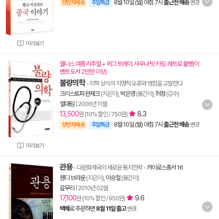
8월 10일 (월) 아침 7시
출근전 배송
양탄자배송
주말특급
변경
미리보기
웰니스 여름 리추얼 + 에그 트레이. 사우나 빗 키링. 레트로 물병(이
벤트 도서 2만원 이상)
불량의학
- 의학 상식의 치명적 오류와 맹점을 고발한다
크리스토퍼 완제크
(지은이),
박은영
(옮긴이),
허정
(감수)
열대림
|
2006년 11월
13,500
8.3
원 (10% 할인 / 750원)
8월 10일 (월) 아침 7시
출근전 배송
양탄자배송
주말특급
변경
미리보기
관용
- 다문화제국의 새로운 통치전략
-
카이로스총서 16
웬디 브라운
(지은이),
이승철
(옮긴이)
갈무리
|
2010년 02월
17,100
9.6
원 (10% 할인 / 950원)
택배
로 주문하면
8월 11일 출고
변경