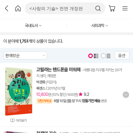
국내도서
사회과학
이 분야에
1,751
개의 상품이 있습니다.
옵션
고릴라는 핸드폰을 미워해
- 아름다운 지구를 지키는 20가
지 생각, 개정판
박경화
(지은이)
북센스
|
2011년 07월
10,800
9.2
원 (10% 할인 / 600원)
8월 10일 (월) 밤 11시
잠들기전 배송
양탄자배송
변경
미리보기