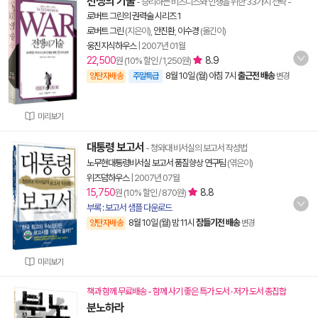
전쟁의 기술
- 승리하는 비즈니스와 인생을 위한 33가지 전략
-
로버트 그린의 권력술 시리즈 1
로버트 그린
(지은이),
안진환
,
이수경
(옮긴이)
웅진지식하우스
|
2007년 01월
22,500
8.9
원 (10% 할인 / 1,250원)
8월 10일 (월) 아침 7시
출근전 배송
양탄자배송
주말특급
변경
미리보기
대통령 보고서
- 청와대 비서실의 보고서 작성법
노무현대통령비서실 보고서 품질향상 연구팀
(엮은이)
위즈덤하우스
|
2007년 07월
15,750
8.8
원 (10% 할인 / 870원)
부록 : 보고서 샘플 다운로드
8월 10일 (월) 밤 11시
잠들기전 배송
양탄자배송
변경
미리보기
책과 함께 무료배송 - 함께 사기 좋은 특가 도서 · 저가 도서 총집합
분노하라