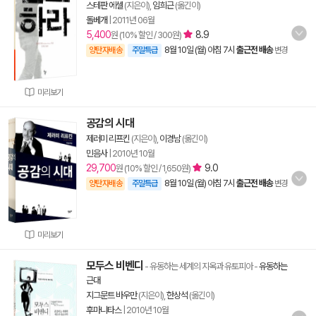
스테판 에셀
(지은이),
임희근
(옮긴이)
돌베개
|
2011년 06월
5,400
8.9
원 (10% 할인 / 300원)
8월 10일 (월) 아침 7시
출근전 배송
양탄자배송
주말특급
변경
미리보기
공감의 시대
제러미 리프킨
(지은이),
이경남
(옮긴이)
민음사
|
2010년 10월
29,700
9.0
원 (10% 할인 / 1,650원)
8월 10일 (월) 아침 7시
출근전 배송
양탄자배송
주말특급
변경
미리보기
모두스 비벤디
- 유동하는 세계의 지옥과 유토피아
-
유동하는
근대
지그문트 바우만
(지은이),
한상석
(옮긴이)
후마니타스
|
2010년 10월