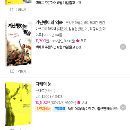
택배
로 주문하면
8월 11일 출고
변경
미리보기
가난뱅이의 역습
- 무일푼 하류인생의 통쾌한 반란!
마쓰모토 하지메
(지은이),
김경원
(옮긴이),
최규석
(삽화)
이루
|
2009년 04월
11,700
8.0
원 (10% 할인 / 650원)
택배
로 주문하면
8월 11일 출고
변경
미리보기
디케의 눈
금태섭
(지은이)
궁리
|
2008년 04월
10,800
7.6
원 (10% 할인 / 600원)
8월 10일 (월) 아침 7시
출근전 배송
양탄자배송
주말특급
변경