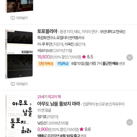
미리보기
토포필리아
- 환경 지각, 태도, 가치의 연구
-
부산대학교 한국민
족문화연구소 로컬리티 번역총서 6
이-푸 투안
(지은이),
이옥진
(옮긴이)
에코리브르
|
2011년 11월
19,800
8.5
원 (10% 할인 / 1,100원)
8월 10일 (월) 아침 7시
출근전 배송
양탄자배송
주말특급
변경
미리보기
21세기 최고의 책
아무도 남을 돌보지 마라
- 인문학의 눈으로 본 신자유주의
의 맨 얼굴
엄기호
(지은이)
낮은산
|
2009년 05월
9,900
9.6
원 (10% 할인 / 550원)
택배
로 주문하면
8월 10일 출고
변경