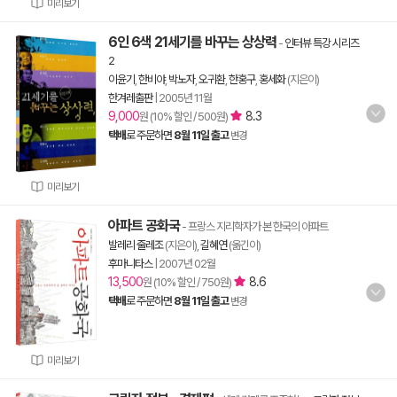
미리보기
6인 6색 21세기를 바꾸는 상상력
-
인터뷰 특강 시리즈
2
이윤기
,
한비야
,
박노자
,
오귀환
,
한홍구
,
홍세화
(지은이)
한겨레출판
|
2005년 11월
9,000
8.3
원 (10% 할인 / 500원)
택배
로 주문하면
8월 11일 출고
변경
미리보기
아파트 공화국
- 프랑스 지리학자가 본 한국의 아파트
발레리 줄레조
(지은이),
길혜연
(옮긴이)
후마니타스
|
2007년 02월
13,500
8.6
원 (10% 할인 / 750원)
택배
로 주문하면
8월 11일 출고
변경
미리보기