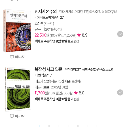
인지자본주의
- 현대 세계의 거대한 전환과 사회적 삶의 재구성
-
아우또노미아총서 27
조정환
(지은이)
갈무리
|
2011년 04월
22,500
8.9
원 (10% 할인 / 1,250원)
택배
로 주문하면
8월 11일 출고
변경
미리보기
복잡성 사고 입문
-
부산대학교 한국민족문화연구소 로컬리
티 번역총서 7
에드가 모랭
(지은이),
신지은
(옮긴이)
에코리브르
|
2012년 01월
11,700
8.0
원 (10% 할인 / 650원)
택배
로 주문하면
8월 11일 출고
변경
미리보기