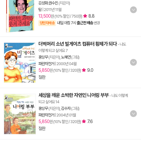
김성화.권수진
(지은이)
탐
|
2011년 11월
13,500
8.8
원 (10% 할인 / 750원)
내일 아침 7시
출근전 배송
양탄자배송
변경
더벅머리 소년 빌게이츠 컴퓨터 황제가 되다
- 나도
이렇게 되고 싶어요 7
홍당무
(지은이),
노혜연
(그림)
파란자전거
|
2000년 04월
5,850
9.0
원 (10% 할인 / 320원)
절판
세상을 깨운 소박한 자연인 니어링 부부
- 나도 이렇게
되고 싶어요 14
홍당무
(지은이),
김수자
(그림)
파란자전거
|
2004년 01월
5,850
7.6
원 (10% 할인 / 320원)
절판