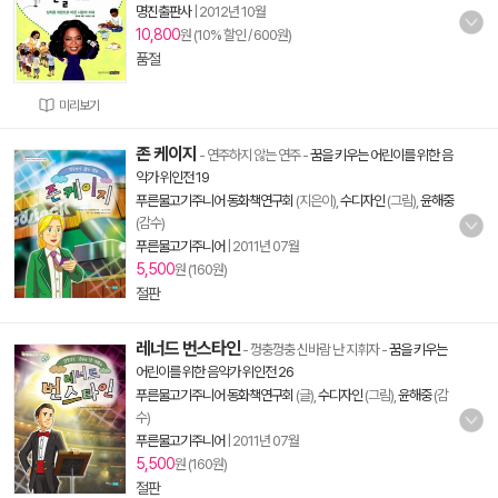
명진출판사
|
2012년 10월
10,800
원 (10% 할인 / 600원)
품절
미리보기
존 케이지
- 연주하지 않는 연주
-
꿈을 키우는 어린이를 위한 음
악가 위인전 19
푸른물고기주니어 동화책연구회
(지은이),
수디자인
(그림),
윤해중
(감수)
푸른물고기주니어
|
2011년 07월
5,500
원 (160원)
절판
레너드 번스타인
- 껑충껑충 신바람 난 지휘자
-
꿈을 키우는
어린이를 위한 음악가 위인전 26
푸른물고기주니어 동화책연구회
(글),
수디자인
(그림),
윤해중
(감
수)
푸른물고기주니어
|
2011년 07월
5,500
원 (160원)
절판