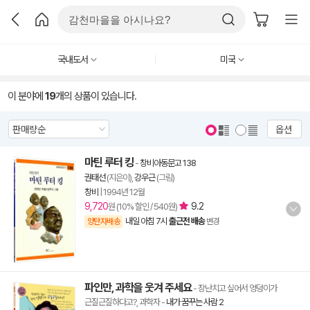
국내도서
미국
이 분야에
19
개의 상품이 있습니다.
옵션
마틴 루터 킹
-
창비아동문고 138
권태선
(지은이),
강우근
(그림)
창비
|
1994년 12월
9,720
9.2
원 (10% 할인 / 540원)
내일 아침 7시
출근전 배송
양탄자배송
변경
파인만, 과학을 웃겨 주세요
- 장난치고 싶어서 엉덩이가
근질근질하다고?, 과학자
-
내가 꿈꾸는 사람 2