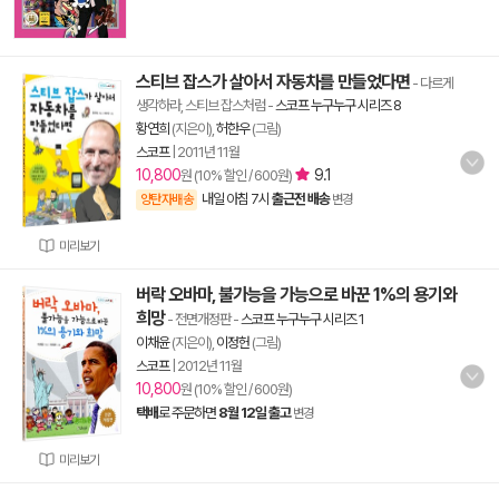
스티브 잡스가 살아서 자동차를 만들었다면
- 다르게
생각하라, 스티브 잡스처럼
-
스코프 누구누구 시리즈 8
황연희
(지은이),
허한우
(그림)
스코프
|
2011년 11월
10,800
9.1
원 (10% 할인 / 600원)
내일 아침 7시
출근전 배송
양탄자배송
변경
미리보기
버락 오바마, 불가능을 가능으로 바꾼 1%의 용기와
희망
- 전면개정판
-
스코프 누구누구 시리즈 1
이채윤
(지은이),
이정헌
(그림)
스코프
|
2012년 11월
10,800
원 (10% 할인 / 600원)
택배
로 주문하면
8월 12일 출고
변경
미리보기