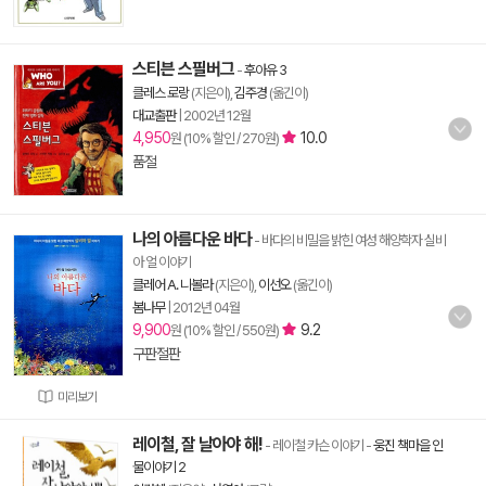
스티븐 스필버그
-
후아유 3
클레스 로랑
(지은이),
김주경
(옮긴이)
대교출판
|
2002년 12월
4,950
10.0
원 (10% 할인 / 270원)
품절
나의 아름다운 바다
- 바다의 비밀을 밝힌 여성 해양학자 실비
아 얼 이야기
클레어 A. 니볼라
(지은이),
이선오
(옮긴이)
봄나무
|
2012년 04월
9,900
9.2
원 (10% 할인 / 550원)
구판절판
미리보기
레이철, 잘 날아야 해!
- 레이철 카슨 이야기
-
웅진 책마을 인
물이야기 2