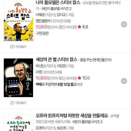
나의 롤모델은 스티브 잡스
- 상상을 현실로 만든 꿈의 에너
지
-
어린이 롤모델 시리즈 2
이혜경
(지은이),
김미규
(그림)
명진출판사
|
2012년 09월
10,800
8.8
원 (10% 할인 / 600원)
구판절판
미리보기
세상의 큰 별 스티브 잡스
-
꿈을 주는 현대인물선 10
박선민
(지은이),
이담원
(그림)
리잼
|
2012년 04월
10,800
10.0
원 (10% 할인 / 600원)
택배
로 주문하면
8월 12일 출고
변경
미리보기
오프라 윈프리처럼 따뜻한 세상을 만들래요
- 상처를
희망으로 바꾼 사랑의 지혜
-
어린이 롤모델 시리즈 3
김경희
(지은이),
송은경
(그림)