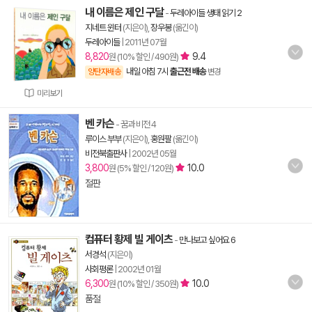
내 이름은 제인 구달
-
두레아이들 생태 읽기 2
지네트 윈터
(지은이),
장우봉
(옮긴이)
두레아이들
|
2011년 07월
8,820
9.4
원 (10% 할인 / 490원)
내일 아침 7시
출근전 배송
양탄자배송
변경
미리보기
벤 카슨
- 꿈과 비전 4
루이스 부부
(지은이),
홍원팔
(옮긴이)
비전북출판사
|
2002년 05월
3,800
10.0
원 (5% 할인 / 120원)
절판
컴퓨터 황제 빌 게이츠
-
만나보고 싶어요 6
서경석
(지은이)
사회평론
|
2002년 01월
6,300
10.0
원 (10% 할인 / 350원)
품절