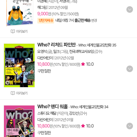
이경혜
(지은이),
서영아
(그림)
해그림
|
2012년 09월
9,000
원 (10% 할인 / 500원)
내일 아침 7시
출근전 배송
양탄자배송
변경
미리보기
Who? 리처드 파인만
-
Who: 세계인물교양만화 35
오영석
(글),
밀크
(그림),
전국과학교사모임
(감수)
다산어린이
|
2012년 02월
10,800
10.0
원 (10% 할인 / 600원)
구판절판
미리보기
Who? 앤디 워홀
-
Who: 세계인물교양만화 34
스튜디오 해닮
(지은이),
김민선
(감수)
다산어린이
|
2012년 01월
10,800
10.0
원 (10% 할인 / 600원)
구판절판