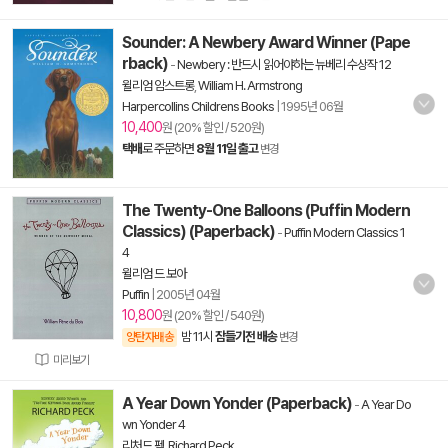
Sounder: A Newbery Award Winner (Pape
rback)
-
Newbery : 반드시 읽어야하는 뉴베리 수상작 12
윌리엄 암스트롱
,
William H. Armstrong
Harpercollins Childrens Books
|
1995년 06월
10,400
원 (20% 할인 / 520원)
택배
로 주문하면
8월 11일 출고
변경
The Twenty-One Balloons (Puffin Modern
Classics) (Paperback)
-
Puffin Modern Classics 1
4
윌리엄 드 보아
Puffin
|
2005년 04월
10,800
원 (20% 할인 / 540원)
밤 11시
잠들기전 배송
양탄자배송
변경
미리보기
A Year Down Yonder (Paperback)
-
A Year Do
wn Yonder 4
리처드 펙
,
Richard Peck