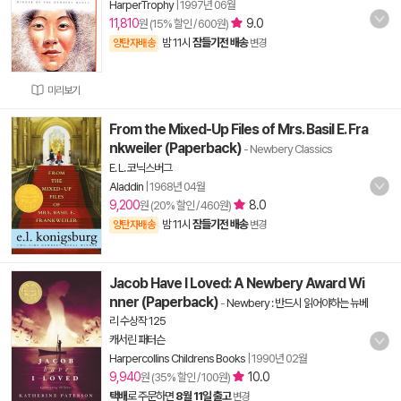
HarperTrophy
|
1997년 06월
11,810
9.0
원 (15% 할인 / 600원)
밤 11시
잠들기전 배송
양탄자배송
변경
미리보기
From the Mixed-Up Files of Mrs. Basil E. Fra
nkweiler (Paperback)
- Newbery Classics
E. L. 코닉스버그
Aladdin
|
1968년 04월
9,200
8.0
원 (20% 할인 / 460원)
밤 11시
잠들기전 배송
양탄자배송
변경
Jacob Have I Loved: A Newbery Award Wi
nner (Paperback)
-
Newbery : 반드시 읽어야하는 뉴베
리 수상작 125
캐서린 패터슨
Harpercollins Childrens Books
|
1990년 02월
9,940
10.0
원 (35% 할인 / 100원)
택배
로 주문하면
8월 11일 출고
변경