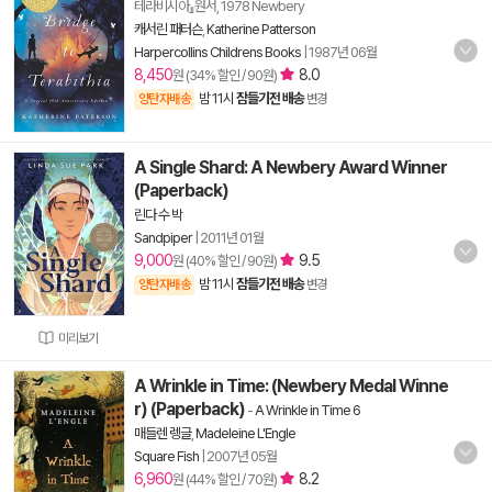
테라비시아』원서, 1978 Newbery
캐서린 패터슨
,
Katherine Patterson
Harpercollins Childrens Books
|
1987년 06월
8,450
8.0
원 (34% 할인 / 90원)
밤 11시
잠들기전 배송
양탄자배송
변경
A Single Shard: A Newbery Award Winner
(Paperback)
린다 수 박
Sandpiper
|
2011년 01월
9,000
9.5
원 (40% 할인 / 90원)
밤 11시
잠들기전 배송
양탄자배송
변경
미리보기
A Wrinkle in Time: (Newbery Medal Winne
r) (Paperback)
-
A Wrinkle in Time 6
매들렌 렝글
,
Madeleine L'Engle
Square Fish
|
2007년 05월
6,960
8.2
원 (44% 할인 / 70원)