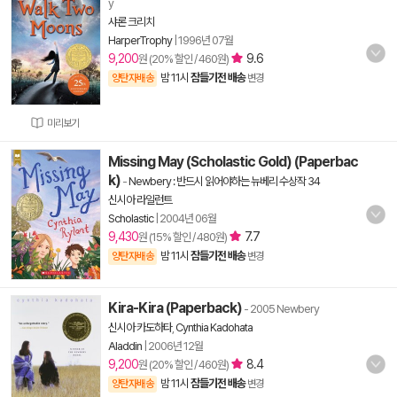
y
샤론 크리치
HarperTrophy
|
1996년 07월
9,200
9.6
원 (20% 할인 / 460원)
밤 11시
잠들기전 배송
양탄자배송
변경
미리보기
Missing May (Scholastic Gold) (Paperbac
k)
-
Newbery : 반드시 읽어야하는 뉴베리 수상작 34
신시아 라일런트
Scholastic
|
2004년 06월
9,430
7.7
원 (15% 할인 / 480원)
밤 11시
잠들기전 배송
양탄자배송
변경
Kira-Kira (Paperback)
- 2005 Newbery
신시아 카도하타
,
Cynthia Kadohata
Aladdin
|
2006년 12월
9,200
8.4
원 (20% 할인 / 460원)
밤 11시
잠들기전 배송
양탄자배송
변경