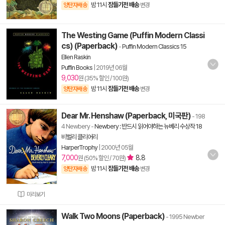
밤 11시
잠들기전 배송
양탄자배송
변경
The Westing Game (Puffin Modern Classi
cs) (Paperback)
-
Puffin Modern Classics 15
Ellen Raskin
Puffin Books
|
2019년 06월
9,030
원 (35% 할인 / 100원)
밤 11시
잠들기전 배송
양탄자배송
변경
Dear Mr. Henshaw (Paperback, 미국판)
- 198
4 Newbery
-
Newbery : 반드시 읽어야하는 뉴베리 수상작 18
비벌리 클리어리
HarperTrophy
|
2000년 05월
7,000
8.8
원 (50% 할인 / 70원)
밤 11시
잠들기전 배송
양탄자배송
변경
미리보기
Walk Two Moons (Paperback)
- 1995 Newber