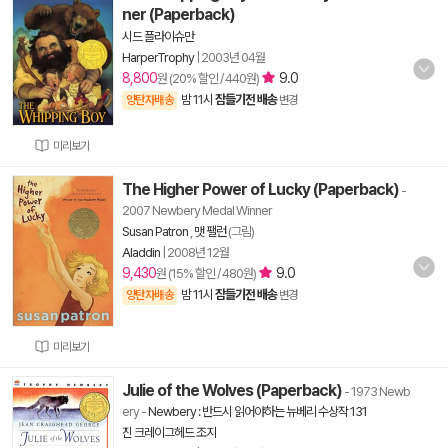
ner (Paperback)
시드 플라이슈만
HarperTrophy
|
2003년 04월
8,800
9.0
원 (20% 할인 / 440원)
밤 11시
잠들기전 배송
양탄자배송
변경
미리보기
The Higher Power of Lucky (Paperback)
-
2007 Newbery Medal Winner
Susan Patron
,
맷 팰런
(그림)
Aladdin
|
2008년 12월
9,430
9.0
원 (15% 할인 / 480원)
밤 11시
잠들기전 배송
양탄자배송
변경
미리보기
Julie of the Wolves (Paperback)
- 1973 Newb
ery
-
Newbery : 반드시 읽어야하는 뉴베리 수상작 131
진 크레이그헤드 조지