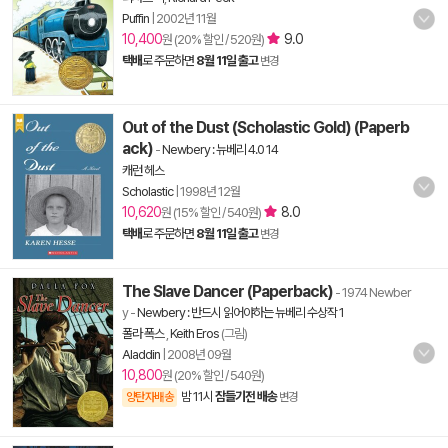
Puffin
|
2002년 11월
10,400
9.0
원 (20% 할인 / 520원)
택배
로 주문하면
8월 11일 출고
변경
Out of the Dust (Scholastic Gold) (Paperb
ack)
-
Newbery : 뉴베리 4.0 14
캐런 헤스
Scholastic
|
1998년 12월
10,620
8.0
원 (15% 할인 / 540원)
택배
로 주문하면
8월 11일 출고
변경
The Slave Dancer (Paperback)
- 1974 Newber
y
-
Newbery : 반드시 읽어야하는 뉴베리 수상작 1
폴라 폭스
,
Keith Eros
(그림)
Aladdin
|
2008년 09월
10,800
원 (20% 할인 / 540원)
밤 11시
잠들기전 배송
양탄자배송
변경