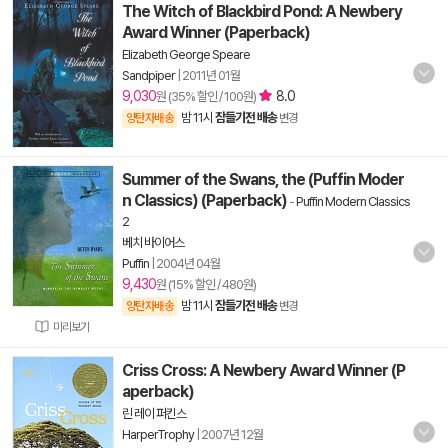
The Witch of Blackbird Pond: A Newbery
Award Winner (Paperback)
Elizabeth George Speare
Sandpiper
|
2011년 01월
9,030
8.0
원 (35% 할인 / 100원)
밤 11시
잠들기전 배송
양탄자배송
변경
Summer of the Swans, the (Puffin Moder
n Classics) (Paperback)
-
Puffin Modern Classics
2
베치 바이어스
Puffin
|
2004년 04월
9,430
원 (15% 할인 / 480원)
밤 11시
잠들기전 배송
양탄자배송
변경
미리보기
Criss Cross: A Newbery Award Winner (P
aperback)
린 레이 퍼킨스
HarperTrophy
|
2007년 12월