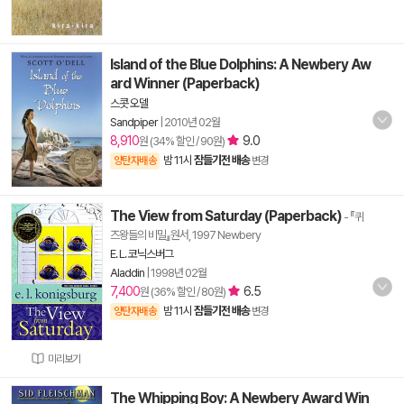
Island of the Blue Dolphins: A Newbery Aw
ard Winner (Paperback)
스콧 오델
Sandpiper
|
2010년 02월
8,910
9.0
원 (34% 할인 / 90원)
밤 11시
잠들기전 배송
양탄자배송
변경
The View from Saturday (Paperback)
- 『퀴
즈왕들의 비밀』원서, 1997 Newbery
E. L. 코닉스버그
Aladdin
|
1998년 02월
7,400
6.5
원 (36% 할인 / 80원)
밤 11시
잠들기전 배송
양탄자배송
변경
미리보기
The Whipping Boy: A Newbery Award Win