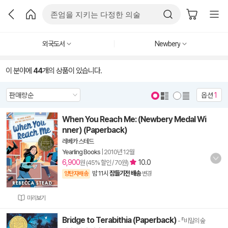
외국도서
Newbery
이 분야에
44
개의 상품이 있습니다.
옵션
1
When You Reach Me: (Newbery Medal Wi
nner) (Paperback)
레베카 스테드
Yearling Books
|
2010년 12월
6,900
10.0
원 (45% 할인 / 70원)
밤 11시
잠들기전 배송
양탄자배송
변경
미리보기
Bridge to Terabithia (Paperback)
- 『비밀의 숲