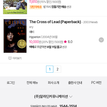
11,810
원 (15% 할인 / 600원)
밤 11시
잠들기전 배송
양탄자배송
변경
The Cross of Lead (Paperback)
- 2003 Newb
ery
애비
Hyperion
|
2004년 06월
10,000
8.0
원 (20% 할인 / 500원)
택배
로 주문하면
8월 11일 출고
변경
미리보기
1
2
로그인
전체 메뉴
회사 소개
출판사 안내
PC 버전
(주)알라딘커뮤니케이션
1544-2514
일반문의 (발신자 부담)