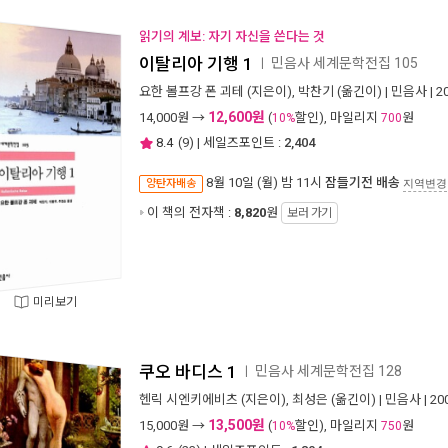
읽기의 계보: 자기 자신을 쓴다는 것
이탈리아 기행 1
민음사 세계문학전집 105
ㅣ
요한 볼프강 폰 괴테
(지은이),
박찬기
(옮긴이) |
민음사
| 
12,600원
14,000
원 →
(
할인), 마일리지
원
10%
700
8.4
(
9
) | 세일즈포인트 :
2,404
8월 10일 (월) 밤 11시
잠들기전 배송
양탄자배송
지역변경
이 책의 전자책 :
8,820
원
보러 가기
미리보기
쿠오 바디스 1
민음사 세계문학전집 128
ㅣ
헨릭 시엔키에비츠
(지은이),
최성은
(옮긴이) |
민음사
| 2
13,500원
15,000
원 →
(
할인), 마일리지
원
10%
750