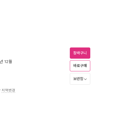
장바구니
9년 12월
바로구매
보관함
송
지역변경