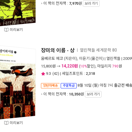
이 책의 전자책 :
7,970
원
보러 가기
미리보기
장미의 이름 - 상
열린책들 세계문학 80
ㅣ
움베르토 에코
(지은이),
이윤기
(옮긴이) |
열린책들
| 200
14,220원
15,800
원 →
(
할인), 마일리지
원
10%
790
9.3
(
42
) | 세일즈포인트 :
2,318
8월 10일 (월) 아침 7시
출근전 배
양탄자배송
주말특급
이 책의 전자책 :
10,350
원
보러 가기
미리보기