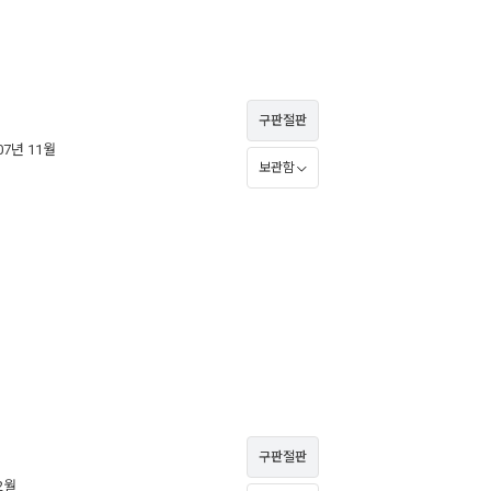
구판절판
007년 11월
보관함
구판절판
12월