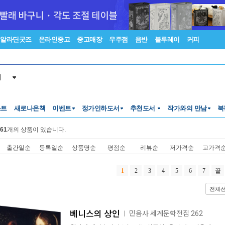
알라딘굿즈
온라인중고
중고매장
우주점
음반
블루레이
커피
서
스트
새로나온책
이벤트
정가인하도서
추천도서
작가와의 만남
북
61
개의 상품이 있습니다.
출간일순
등록일순
상품명순
평점순
리뷰순
저가격순
고가격
1
2
3
4
5
6
7
끝
전체
베니스의 상인
민음사 세계문학전집 262
ㅣ