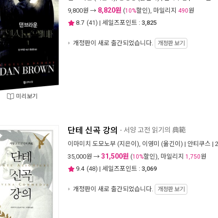
8,820원
9,800
원 →
(
할인), 마일리지
원
10%
490
8.7
(
41
) | 세일즈포인트 :
3,825
개정판이 새로 출간되었습니다.
개정판 보기
미리보기
단테 신곡 강의
- 서양 고전 읽기의 典範
이마미치 도모노부
(지은이),
이영미
(옮긴이) |
안티쿠스
| 
31,500원
35,000
원 →
(
할인), 마일리지
원
10%
1,750
9.4
(
48
) | 세일즈포인트 :
3,069
개정판이 새로 출간되었습니다.
개정판 보기