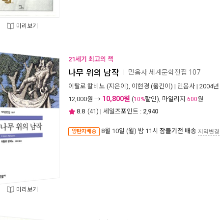
미리보기
21세기 최고의 책
나무 위의 남작
민음사 세계문학전집 107
ㅣ
이탈로 칼비노
(지은이),
이현경
(옮긴이) |
민음사
| 2004년
10,800원
12,000
원 →
(
할인), 마일리지
원
10%
600
8.8
(
41
) | 세일즈포인트 :
2,940
8월 10일 (월) 밤 11시
잠들기전 배송
양탄자배송
지역변경
미리보기