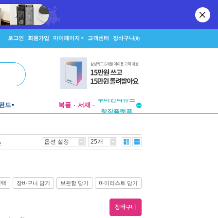
로그인
회원가입
마이페이지
고객센터
장바구니
(0)
투비컨티뉴드
펀드
북플
서재
창작플랫폼
투비컨티뉴드
옵션 설정
25개
순
선택
장바구니 담기
보관함 담기
마이리스트 담기
장바구니