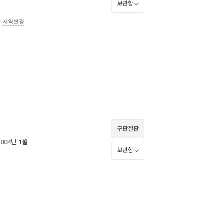
보관함
송
지역변경
구판절판
2004년 1월
보관함