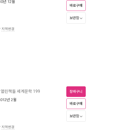
010년 12월
바로구매
보관함
송
지역변경
열린책들 세계문학 199
장바구니
2012년 2월
바로구매
보관함
송
지역변경