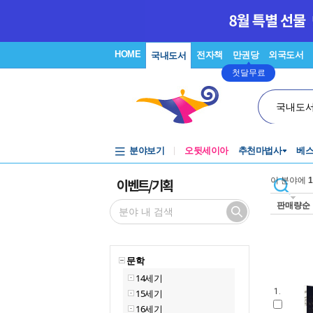
HOME
전자책
만권당
외국도서
국내도서
첫달무료
국내도
분야보기
오뒷세이아
추천마법사
베
이벤트/기획
이 분야에
1
판매량순
문학
14세기
1.
15세기
16세기