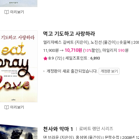
미리보기
먹고 기도하고 사랑하라
엘리자베스 길버트
(지은이),
노진선
(옮긴이) |
솟을북
| 2
10,710원
11,900
원 →
(
할인), 마일리지
원
10%
590
8.9
(
72
) | 세일즈포인트 :
6,893
개정판이 새로 출간되었습니다.
개정판 보기
미리보기
천사와 악마 1
로버트 랭던 시리즈
ㅣ
댄 브라운
(지은이),
홍성영
(옮긴이) |
문학수첩
| 2008년 