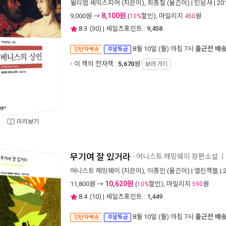
윌리엄 셰익스피어
(지은이),
최종철
(옮긴이) |
민음사
| 2
8,100원
9,000
원 →
(
할인), 마일리지
원
10%
450
8.3
(
30
) | 세일즈포인트 :
9,458
8월 10일 (월) 아침 7시
출근전 배
양탄자배송
주말특급
이 책의 전자책 :
5,670
원
보러 가기
미리보기
무기여 잘 있거라
- 어니스트 헤밍웨이 장편소설
ㅣ
어니스트 헤밍웨이
(지은이),
이종인
(옮긴이) |
열린책들
| 
10,620원
11,800
원 →
(
할인), 마일리지
원
10%
590
8.4
(
10
) | 세일즈포인트 :
1,449
8월 10일 (월) 아침 7시
출근전 배
양탄자배송
주말특급