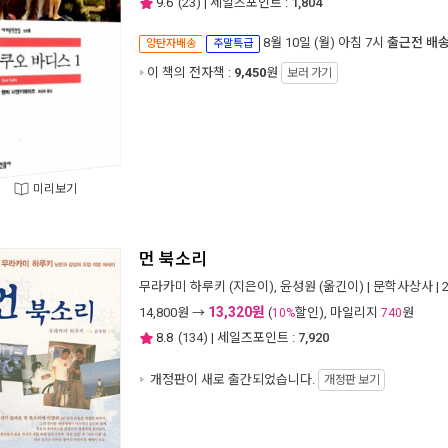
9.6
(
23
) | 세일즈포인트 :
1,804
8월 10일 (월) 아침 7시
출근전 배
양탄자배송
주말특급
이 책의 전자책 :
9,450
원
보러 가기
미리보기
먼 북소리
무라카미 하루키
(지은이),
윤성원
(옮긴이) |
문학사상사
| 
13,320원
14,800
원 →
(
할인), 마일리지
원
10%
740
8.8
(
134
) | 세일즈포인트 :
7,920
개정판이 새로 출간되었습니다.
개정판 보기