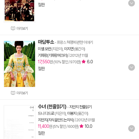
절판
미리보기
마담투소
- 프랑스 혁명에 관한 이야기
미셸 모런
(지은이),
이지연
(옮긴이)
기파랑(기파랑에크리)
|
2012년 11월
17,550
6.0
원 (10% 할인 / 970원)
절판
미리보기
수녀 (천줄읽기)
-
지만지 천줄읽기
드니 디드로
(지은이),
이봉지
(옮긴이)
지만지(지식을만드는지식)
|
2012년 01월
11,400
10.0
원 (5% 할인 / 600원)
절판