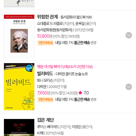
위험한 관계
-
동서문화사 월드북 199
쇼데를로 드 라클로
(지은이),
윤옥일
(옮긴이)
동서문화동판(동서문화사)
|
2012년 09월
10,800
원 (10% 할인 / 600원)
내일 아침 7시
출근전 배송
양탄자배송
변경
행운 아크릴 북마크 (대상도서 2만원 이상)
빌러비드
-
다락원 클리프 논술 노트
토니 모리슨
(지은이)
다락원
|
2006년 11월
7,650
7.0
원 (10% 할인 / 420원)
내일 아침 7시
출근전 배송
양탄자배송
변경
검은 계단
루이스 베이어드
(지은이),
이성은
(옮긴이)
비채
|
2011년 04월