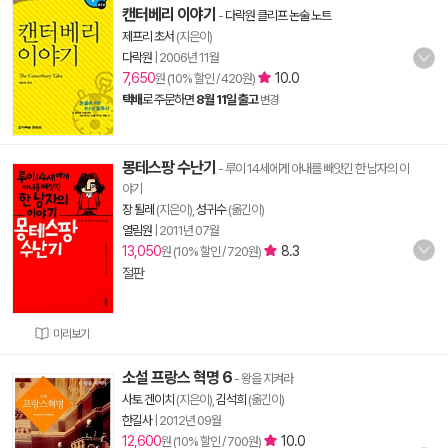
캔터베리 이야기
-
다락원 클리프 논술 노트
제프리 초서
(지은이)
다락원
|
2006년 11월
7,650
10.0
원 (10% 할인 / 420원)
택배
로 주문하면
8월 11일 출고
변경
몽테스팡 수난기
- 루이 14세에게 아내를 빼앗긴 한 남자의 이
야기
장 퇼레
(지은이),
성귀수
(옮긴이)
열림원
|
2011년 07월
13,050
8.3
원 (10% 할인 / 720원)
절판
미리보기
소설 프랑스 혁명 6
- 왕을 지켜라
사토 겐이치
(지은이),
김석희
(옮긴이)
한길사
|
2012년 09월
12,600
10.0
원 (10% 할인 / 700원)