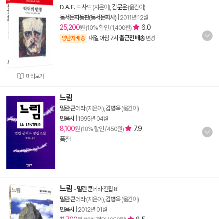
D. A. F. 드 사드
(지은이),
김문운
(옮긴이)
동서문화동판(동서문화사)
|
2011년 12월
25,200
6.0
원 (10% 할인 / 1,400원)
내일 아침 7시
출근전 배송
양탄자배송
변경
미리보기
느림
밀란 쿤데라
(지은이),
김병욱
(옮긴이)
민음사
|
1995년 04월
8,100
7.9
원 (10% 할인 / 450원)
품절
느림
-
밀란 쿤데라 전집 8
밀란 쿤데라
(지은이),
김병욱
(옮긴이)
민음사
|
2012년 01월