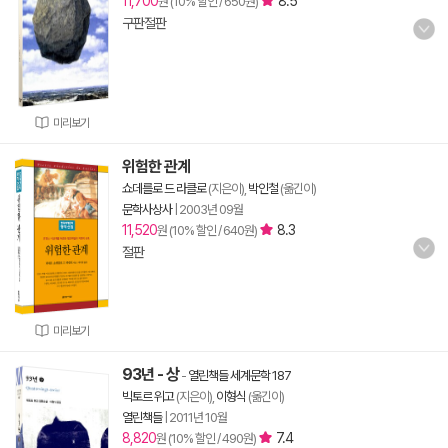
11,700
8.5
원 (10% 할인 / 650원)
구판절판
미리보기
위험한 관계
쇼데를로 드 라클로
(지은이),
박인철
(옮긴이)
문학사상사
|
2003년 09월
11,520
8.3
원 (10% 할인 / 640원)
절판
미리보기
93년 - 상
-
열린책들 세계문학 187
빅토르 위고
(지은이),
이형식
(옮긴이)
열린책들
|
2011년 10월
8,820
7.4
원 (10% 할인 / 490원)