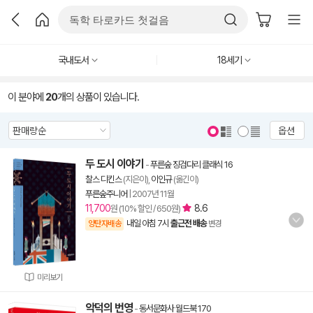
국내도서
18세기
이 분야에
20
개의 상품이 있습니다.
옵션
두 도시 이야기
-
푸른숲 징검다리 클래식 16
찰스 디킨스
(지은이),
이인규
(옮긴이)
푸른숲주니어
|
2007년 11월
11,700
8.6
원 (10% 할인 / 650원)
내일 아침 7시
출근전 배송
양탄자배송
변경
미리보기
악덕의 번영
-
동서문화사 월드북 170