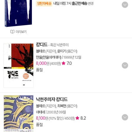
내일 아침 7시
출근전 배송
양탄자배송
변경
미리보기
캉디드
- 혹은 낙관주의
볼테르
(지은이),
윤미기
(옮긴이)
한울(한울아카데미)
|
1999년 12월
8,000
7.0
원 (400원)
품절
낙천주의자 캉디드
볼떼르
(지은이),
최복현
(옮긴이)
아테네
|
2003년 09월
8,100
8.2
원 (10% 할인 / 450원)
품절