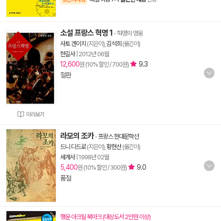
소설 프랑스 혁명 1
- 혁명의 영웅
사토 겐이치
(지은이),
김석희
(옮긴이)
한길사
|
2012년 06월
12,600
9.3
원 (10% 할인 / 700원)
절판
미리보기
라모의 조카
-
프랑스 현대문학선
드니 디드로
(지은이),
황현산
(옮긴이)
세계사
|
1998년 02월
5,400
9.0
원 (10% 할인 / 300원)
품절
행운 아크릴 북마크 (대상도서 2만원 이상)