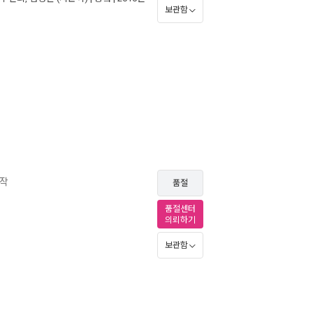
보관함
상작
품절
품절센터
의뢰하기
보관함