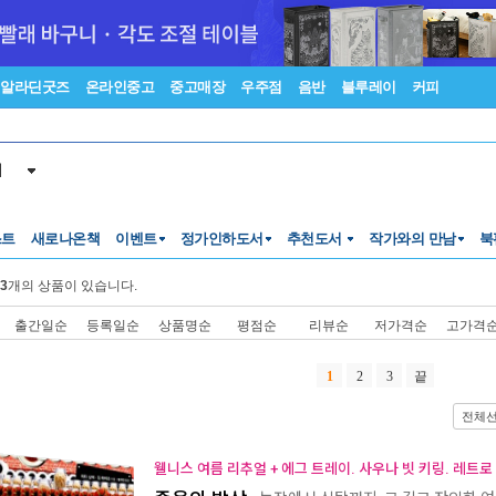
알라딘굿즈
온라인중고
중고매장
우주점
음반
블루레이
커피
서
스트
새로나온책
이벤트
정가인하도서
추천도서
작가와의 만남
북
3
개의 상품이 있습니다.
출간일순
등록일순
상품명순
평점순
리뷰순
저가격순
고가격
1
2
3
끝
전체
웰니스 여름 리추얼 + 에그 트레이. 사우나 빗 키링. 레트로