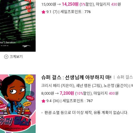
14,250원
15,000
원 →
(
할인), 마일리지
원
5%
430
9.1
(
7
) | 세일즈포인트 :
776
크게보기
슈퍼 걸스 : 선생님께 아부하지 마!
슈퍼 걸스
ㅣ
크리시 페리
(지은이),
섀넌 램든
(그림),
노은정
(옮긴이) |
7,200원
8,000
원 →
(
할인), 마일리지
원
10%
400
9.4
(
36
) | 세일즈포인트 :
767
판권 소멸 등으로 더 이상 제작, 유통 계획이 없습니다.