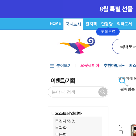
HOME
전자책
만권당
외국도서
국내도서
첫달무료
국내도
분야보기
오뒷세이아
추천마법사
베
이벤트/기획
이 분야에
6
판매량순
오스트레일리아
경제/경영
1.
과학
문학