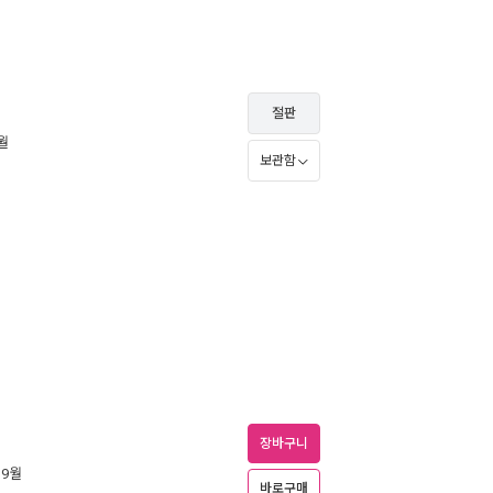
절판
6월
보관함
장바구니
 9월
바로구매