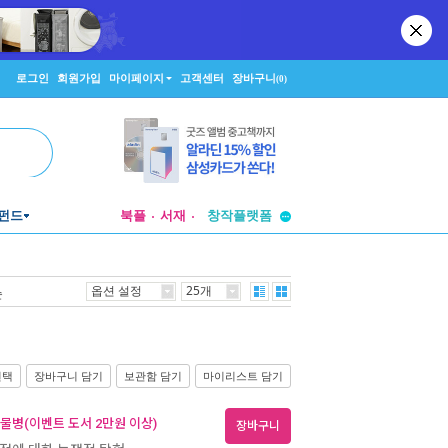
로그인
회원가입
마이페이지
고객센터
장바구니
(0)
투비컨티뉴드
펀드
북플
서재
창작플랫폼
투비컨티뉴드
옵션 설정
25개
순
선택
장바구니 담기
보관함 담기
마이리스트 담기
 물병(이벤트 도서 2만원 이상)
장바구니