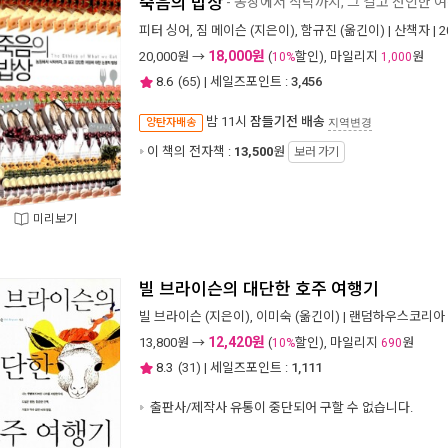
죽음의 밥상
- 농장에서 식탁까지, 그 길고 잔인한 
피터 싱어
,
짐 메이슨
(지은이),
함규진
(옮긴이) |
산책자
| 
18,000원
20,000
원 →
(
할인), 마일리지
원
10%
1,000
8.6
(
65
) | 세일즈포인트 :
3,456
밤 11시
잠들기전 배송
양탄자배송
지역변경
이 책의 전자책 :
13,500
원
보러 가기
미리보기
빌 브라이슨의 대단한 호주 여행기
빌 브라이슨
(지은이),
이미숙
(옮긴이) |
랜덤하우스코리아
12,420원
13,800
원 →
(
할인), 마일리지
원
10%
690
8.3
(
31
) | 세일즈포인트 :
1,111
출판사/제작사 유통이 중단되어 구할 수 없습니다.