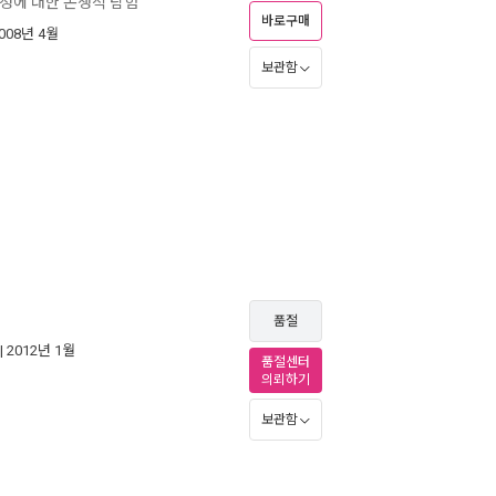
여정에 대한 논쟁적 탐험
바로구매
2008년 4월
보관함
품절
| 2012년 1월
품절센터
의뢰하기
보관함