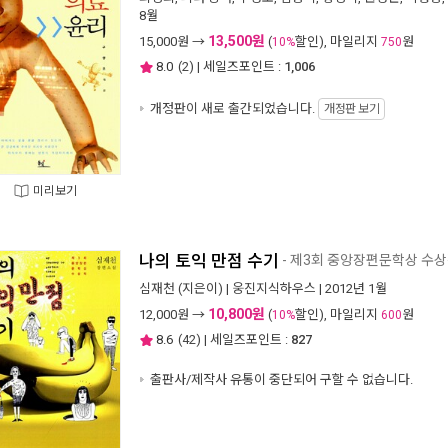
8월
13,500원
15,000
원 →
(
할인), 마일리지
원
10%
750
8.0
(
2
) | 세일즈포인트 :
1,006
개정판이 새로 출간되었습니다.
개정판 보기
미리보기
나의 토익 만점 수기
- 제3회 중앙장편문학상 수
심재천
(지은이) |
웅진지식하우스
| 2012년 1월
10,800원
12,000
원 →
(
할인), 마일리지
원
10%
600
8.6
(
42
) | 세일즈포인트 :
827
출판사/제작사 유통이 중단되어 구할 수 없습니다.