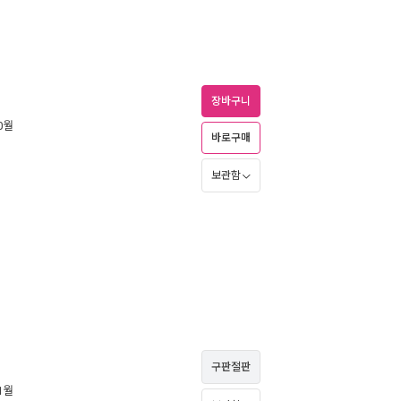
장바구니
10월
바로구매
보관함
구판절판
11월