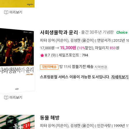
미리보기
사회생물학과 윤리
- 출간 30주년 기념판
Choice
피터 싱어
(지은이),
김성한
(옮긴이) |
연암서가
| 2012년 
15,300원
17,000
원 →
(
할인), 마일리지
원
10%
850
8.7
(
9
) | 세일즈포인트 :
794
밤 11시
잠들기전 배송
양탄자배송
지역변경
스프링분철 서비스 이용이 가능한 도서입니다.
자세히보기
미리보기
동물 해방
피터 싱어
(지은이),
김성한
(옮긴이) |
인간사랑
| 1999년 