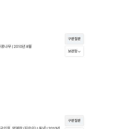
구판절판
과콩나무
| 2010년 8월
보관함
구판절판
구인회
,
엄영란
(지은이) |
동녘
| 2010년