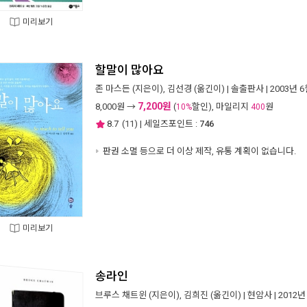
미리보기
할말이 많아요
존 마스든
(지은이),
김선경
(옮긴이) |
솔출판사
| 2003년 
7,200원
8,000
원 →
(
할인), 마일리지
원
10%
400
8.7
(
11
) | 세일즈포인트 :
746
판권 소멸 등으로 더 이상 제작, 유통 계획이 없습니다.
미리보기
송라인
브루스 채트윈
(지은이),
김희진
(옮긴이) |
현암사
| 2012년