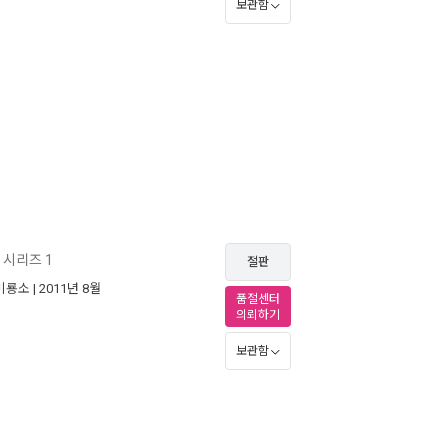
보관함
 시리즈 1
절판
비룡소
| 2011년 8월
품절센터
의뢰하기
보관함