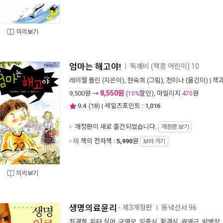
미리보기
엄마는 해고야!
독깨비 (책콩 어린이) 10
ㅣ
레이첼 플린
(지은이),
현숙희
(그림),
천미나
(옮긴이) |
책
8,550원
9,500
원 →
(
할인), 마일리지
원
10%
470
9.4
(
18
) | 세일즈포인트 :
1,016
개정판이 새로 출간되었습니다.
개정판 보기
이 책의 전자책 :
5,990
원
보러 가기
미리보기
생명의료윤리
- 제3개정판
동녘선서 96
ㅣ
최경희
,
피터 싱어
,
구영모
,
임종식
,
황경식
,
권영근
,
박병상
,