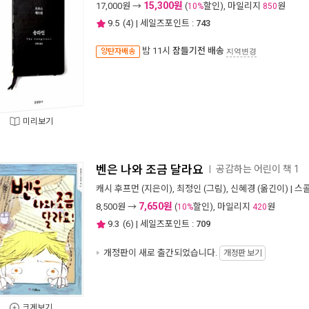
15,300원
17,000
원 →
(
할인), 마일리지
원
10%
850
9.5
(
4
) | 세일즈포인트 :
743
밤 11시
잠들기전 배송
양탄자배송
지역변경
미리보기
벤은 나와 조금 달라요
공감하는 어린이 책 1
ㅣ
캐시 후프먼
(지은이),
최정인
(그림),
신혜경
(옮긴이) |
스
7,650원
8,500
원 →
(
할인), 마일리지
원
10%
420
9.3
(
6
) | 세일즈포인트 :
709
개정판이 새로 출간되었습니다.
개정판 보기
크게보기