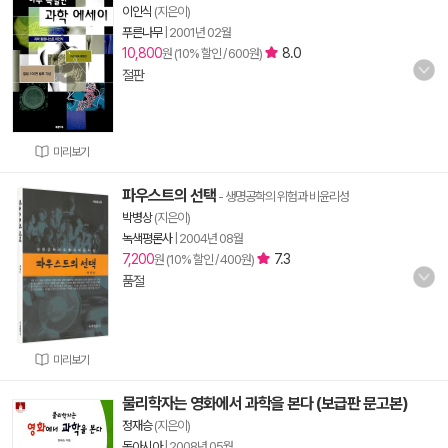
이인식
(지은이)
푸른나무
|
2001년 02월
10,800
8.0
원 (10% 할인 / 600원)
절판
미리보기
파우스트의 선택
- 생명공학의 위험과 비윤리성
박병상
(지은이)
녹색평론사
|
2004년 08월
7,200
7.3
원 (10% 할인 / 400원)
품절
미리보기
물리학자는 영화에서 과학을 본다 (보급판 문고본)
정재승
(지은이)
동아시아
|
2008년 05월