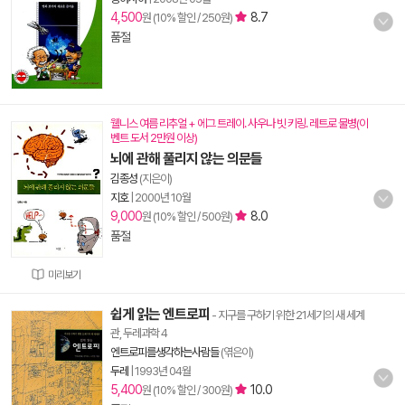
4,500
8.7
원 (10% 할인 / 250원)
품절
웰니스 여름 리추얼 + 에그 트레이. 사우나 빗 키링. 레트로 물병(이
벤트 도서 2만원 이상)
뇌에 관해 풀리지 않는 의문들
김종성
(지은이)
지호
|
2000년 10월
9,000
8.0
원 (10% 할인 / 500원)
품절
미리보기
쉽게 읽는 엔트로피
- 지구를 구하기 위한 21세기의 새 세계
관, 두레과학 4
엔트로피를생각하는사람들
(엮은이)
두레
|
1993년 04월
5,400
10.0
원 (10% 할인 / 300원)