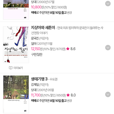
당대
|
2000년 07월
10,800
원 (10% 할인 / 600원)
택배
로 주문하면
8월 10일 출고
변경
지상아와 새튼이
- 한국 최초 법의학자 문국진이 들려주는 사
건 현장 이야기
문국진
(지은이)
알마
|
2011년 11월
12,150
8.6
원 (10% 할인 / 670원)
구판절판
미리보기
생태기행 3
- 수도권
김재일
(지은이)
당대
|
2001년 05월
11,700
8.0
원 (10% 할인 / 650원)
택배
로 주문하면
8월 10일 출고
변경