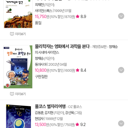
최재천
(지은이)
사이언스북스
|
1999년 01월
15,750
8.9
원 (10% 할인 / 870원)
품절
미리보기
물리학자는 영화에서 과학을 본다
- 개정증보판
-
정재승
의 시네마 사이언스
정재승
(지은이)
동아시아
|
2002년 04월
10,800
8.4
원 (10% 할인 / 600원)
구판절판
미리보기
풀코스 별자리여행
- OZ 풀코스
김동훈
,
김지현
(지은이),
강선욱
(그림)
현암사
|
1999년 12월
13,500
9.2
원 (10% 할인 / 750원)