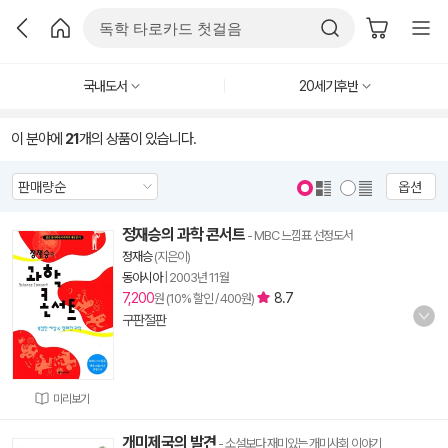
국내도서
20세기후반
이 분야에
21
개의 상품이 있습니다.
옵션
정재승의 과학 콘서트
- MBC 느낌표 선정도서
정재승
(지은이)
동아시아
|
2003년 11월
7,200
8.7
원 (10% 할인 / 400원)
구판절판
미리보기
개미제국의 발견
- 소설보다 재미있는 개미사회 이야기