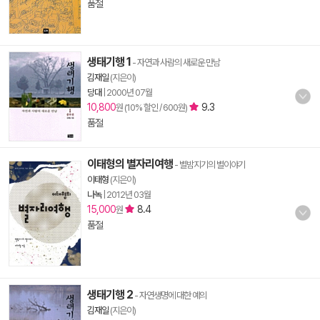
품절
생태기행 1
- 자연과 사람의 새로운 만남
김재일
(지은이)
당대
|
2000년 07월
10,800
9.3
원 (10% 할인 / 600원)
품절
이태형의 별자리여행
- 별밤지기의 별이야기
이태형
(지은이)
나녹
|
2012년 03월
15,000
8.4
원
품절
생태기행 2
- 자연생명에 대한 예의
김재일
(지은이)