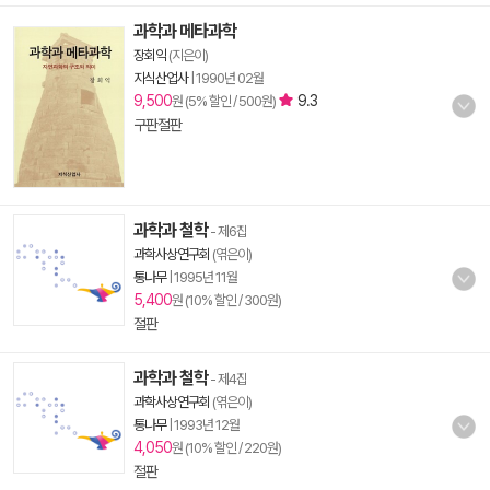
과학과 메타과학
장회익
(지은이)
지식산업사
|
1990년 02월
9,500
9.3
원 (5% 할인 / 500원)
구판절판
과학과 철학
- 제6집
과학사상연구회
(엮은이)
통나무
|
1995년 11월
5,400
원 (10% 할인 / 300원)
절판
과학과 철학
- 제4집
과학사상연구회
(엮은이)
통나무
|
1993년 12월
4,050
원 (10% 할인 / 220원)
절판