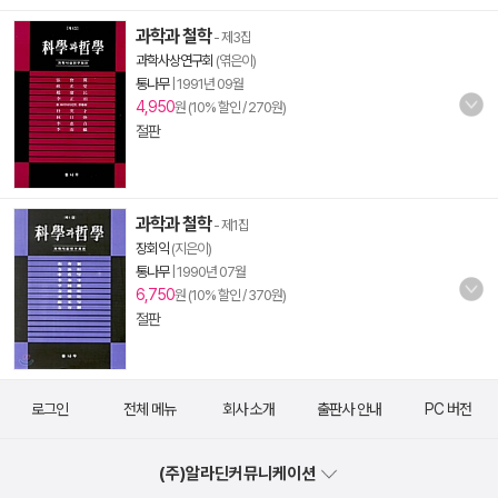
과학과 철학
- 제3집
과학사상연구회
(엮은이)
통나무
|
1991년 09월
4,950
원 (10% 할인 / 270원)
절판
과학과 철학
- 제1집
장회익
(지은이)
통나무
|
1990년 07월
6,750
원 (10% 할인 / 370원)
절판
로그인
전체 메뉴
회사 소개
출판사 안내
PC 버전
(주)알라딘커뮤니케이션