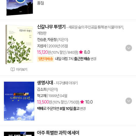
품절
신갈나무 투쟁기
- 새로운 숲의 주인공을 통해 본 식물이야기,
개정판
전승훈
,
차윤정
(지은이)
지성사
|
2009년 05월
15,120
8.0
원 (10% 할인 / 840원)
내일 아침 7시
출근전 배송
양탄자배송
변경
미리보기
생명시대
- 지구생태 이야기
김소희
(지은이)
학고재
|
1999년 04월
13,500
10.0
원 (10% 할인 / 750원)
택배
로 주문하면
8월 10일 출고
변경
아주 특별한 과학 에세이