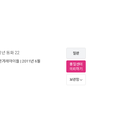
학년 동화 22
절판
한겨레아이들
| 2011년 6월
품절센터
의뢰하기
보관함