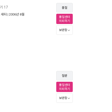
기 17
품절
|
새터
| 2006년 8월
품절센터
의뢰하기
보관함
절판
품절센터
의뢰하기
보관함