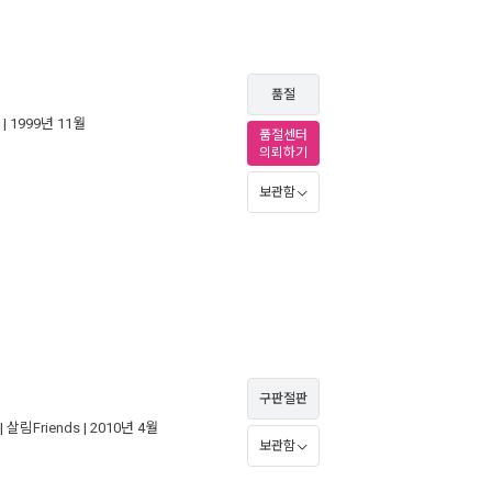
품절
| 1999년 11월
품절센터
의뢰하기
보관함
구판절판
|
살림Friends
| 2010년 4월
보관함