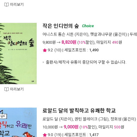
미리보기
작은 인디언의 숲
Choice
어니스트 톰슨 시튼
(지은이),
햇살과나무꾼
(옮긴이) |
두레
8,820원
9,800
원 →
(
할인), 마일리지
원
10%
490
9.2
(
10
) | 세일즈포인트 :
1,490
출판사/제작사 유통이 중단되어 구할 수 없습니다.
미리보기
로알드 달의 발칙하고 유쾌한 학교
로알드 달
(지은이),
퀀틴 블레이크
(그림),
정회성
(옮긴이) 
9,000원
10,000
원 →
(
할인), 마일리지
원
10%
500
9.0
(
19
) | 세일즈포인트 :
1,417