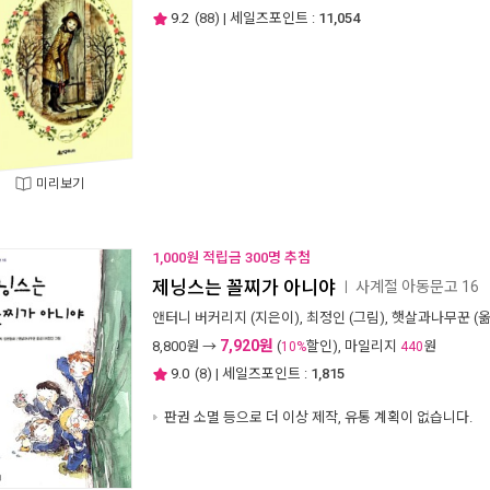
9.2
(
88
) | 세일즈포인트 :
11,054
미리보기
1,000원 적립금 300명 추첨
제닝스는 꼴찌가 아니야
사계절 아동문고 16
ㅣ
앤터니 버커리지
(지은이),
최정인
(그림),
햇살과나무꾼
(옮
7,920원
8,800
원 →
(
할인), 마일리지
원
10%
440
9.0
(
8
) | 세일즈포인트 :
1,815
판권 소멸 등으로 더 이상 제작, 유통 계획이 없습니다.