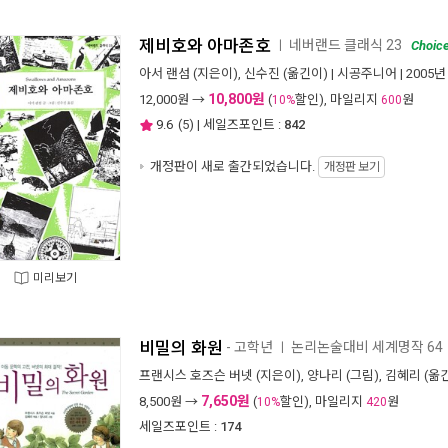
제비호와 아마존호
네버랜드 클래식 23
ㅣ
Choic
아서 랜섬
(지은이),
신수진
(옮긴이) |
시공주니어
| 2005년
10,800원
12,000
원 →
(
할인), 마일리지
원
10%
600
9.6
(
5
) | 세일즈포인트 :
842
개정판이 새로 출간되었습니다.
개정판 보기
미리보기
비밀의 화원
- 고학년
논리논술대비 세계명작 64
ㅣ
프랜시스 호즈슨 버넷
(지은이),
양나리
(그림),
김혜리
(옮긴
7,650원
8,500
원 →
(
할인), 마일리지
원
10%
420
세일즈포인트 :
174