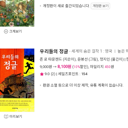
개정판이 새로 출간되었습니다.
개정판 보기
크게보기
우리들의 정글
- 세계의 숨은 걸작 1 : 영국
높은 
ㅣ
존 로 타운젠드
(지은이),
윤봉선
(그림),
정지인
(옮긴이) |
8,100원
9,000
원 →
(
할인), 마일리지
원
10%
450
9.0
(
2
) | 세일즈포인트 :
154
판권 소멸 등으로 더 이상 제작, 유통 계획이 없습니다.
미리보기