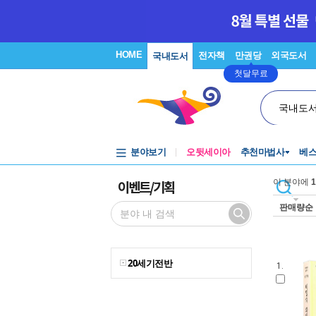
HOME
전자책
만권당
외국도서
국내도서
첫달무료
국내도
분야보기
오뒷세이아
추천마법사
베
이벤트/기획
이 분야에
1
판매량순
20세기전반
1.