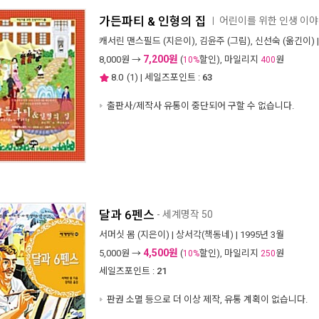
가든파티 & 인형의 집
어린이를 위한 인생 이야
ㅣ
캐서린 맨스필드
(지은이),
김윤주
(그림),
신선숙
(옮긴이) 
7,200원
8,000
원 →
(
할인), 마일리지
원
10%
400
8.0
(
1
) | 세일즈포인트 :
63
출판사/제작사 유통이 중단되어 구할 수 없습니다.
달과 6펜스
- 세계명작 50
서머싯 몸
(지은이) |
상서각(책동네)
| 1995년 3월
4,500원
5,000
원 →
(
할인), 마일리지
원
10%
250
세일즈포인트 :
21
판권 소멸 등으로 더 이상 제작, 유통 계획이 없습니다.