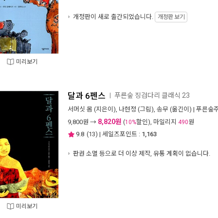
개정판이 새로 출간되었습니다.
개정판 보기
미리보기
달과 6펜스
푸른숲 징검다리 클래식 23
ㅣ
서머싯 몸
(지은이),
나현정
(그림),
송무
(옮긴이) |
푸른숲
8,820원
9,800
원 →
(
할인), 마일리지
원
10%
490
9.8
(
13
) | 세일즈포인트 :
1,163
판권 소멸 등으로 더 이상 제작, 유통 계획이 없습니다.
미리보기