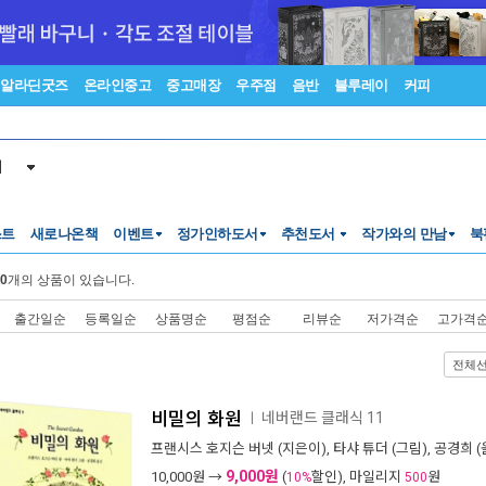
알라딘굿즈
온라인중고
중고매장
우주점
음반
블루레이
커피
서
스트
새로나온책
이벤트
정가인하도서
추천도서
작가와의 만남
북
0
개의 상품이 있습니다.
출간일순
등록일순
상품명순
평점순
리뷰순
저가격순
고가격
전체
비밀의 화원
네버랜드 클래식 11
ㅣ
프랜시스 호지슨 버넷
(지은이),
타샤 튜더
(그림),
공경희
(
9,000원
10,000
원 →
(
할인), 마일리지
원
10%
500