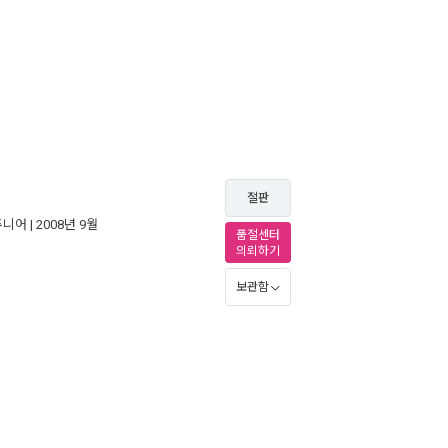
절판
주니어
| 2008년 9월
품절센터
의뢰하기
보관함