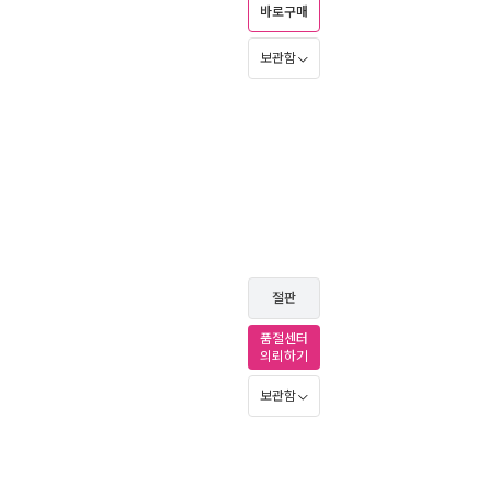
바로구매
보관함
절판
품절센터
의뢰하기
보관함