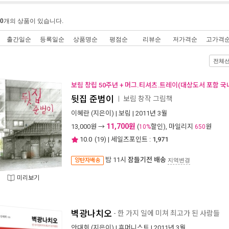
0
개의 상품이 있습니다.
출간일순
등록일순
상품명순
평점순
리뷰순
저가격순
고가격
전체
보림 창립 50주년 + 머그.티셔츠.트레이(대상도서 포함 국
뒷집 준범이
보림 창작 그림책
ㅣ
이혜란
(지은이) |
보림
| 2011년 3월
11,700원
13,000
원 →
(
할인), 마일리지
원
10%
650
10.0
(
19
) | 세일즈포인트 :
1,971
밤 11시
잠들기전 배송
양탄자배송
지역변경
미리보기
벽광나치오
- 한 가지 일에 미쳐 최고가 된 사람들
안대회
(지은이) |
휴머니스트
| 2011년 3월