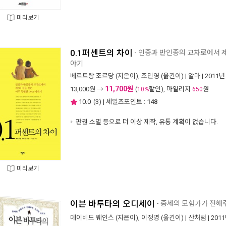
미리보기
0.1퍼센트의 차이
- 인종과 반인종의 교차로에서 제
야기
베르트랑 조르당
(지은이),
조민영
(옮긴이) |
알마
| 2011년
11,700원
13,000
원 →
(
할인), 마일리지
원
10%
650
10.0
(
3
) | 세일즈포인트 :
148
판권 소멸 등으로 더 이상 제작, 유통 계획이 없습니다.
미리보기
이븐 바투타의 오디세이
- 중세의 모험가가 전해
데이비드 웨인스
(지은이),
이정명
(옮긴이) |
산처럼
| 201