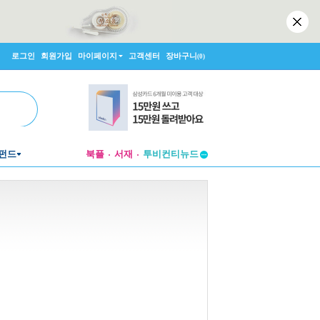
로그인
회원가입
마이페이지
고객센터
장바구니
(0)
펀드
북플
서재
투비컨티뉴드
창작플랫폼
투비컨티뉴드