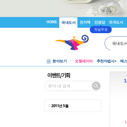
HOME
전자책
만권당
외국도서
국내도서
첫달무료
국내도
분야보기
오뒷세이아
추천마법사
베
이벤트/기획
2011년 5월
1