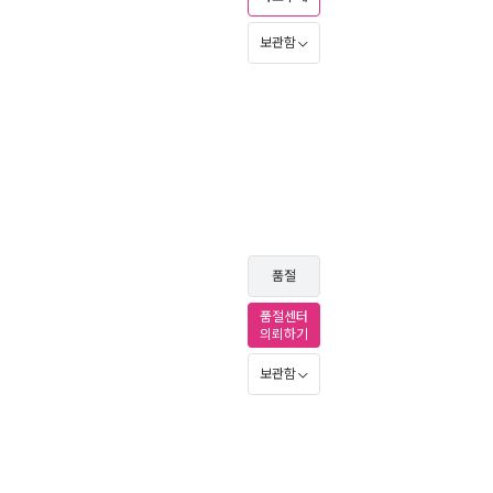
보관함
품절
품절센터
의뢰하기
보관함