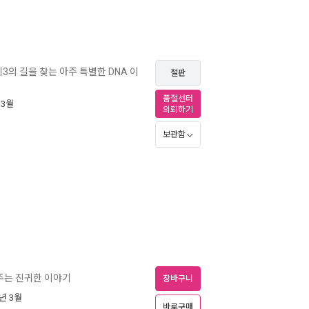
3의 길을 찾는 아주 특별한 DNA 이
절판
품절센터
 3월
의뢰하기
보관함
주는 진귀한 이야기
장바구니
1년 3월
바로구매