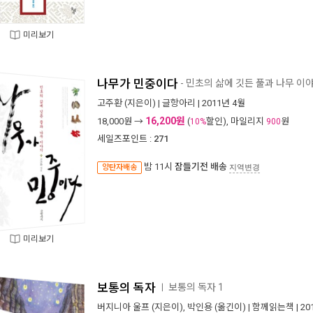
미리보기
나무가 민중이다
- 민초의 삶에 깃든 풀과 나무 이
고주환
(지은이) |
글항아리
| 2011년 4월
16,200원
18,000
원 →
(
할인), 마일리지
원
10%
900
세일즈포인트 :
271
밤 11시
잠들기전 배송
양탄자배송
지역변경
미리보기
보통의 독자
보통의 독자 1
ㅣ
버지니아 울프
(지은이),
박인용
(옮긴이) |
함께읽는책
| 2