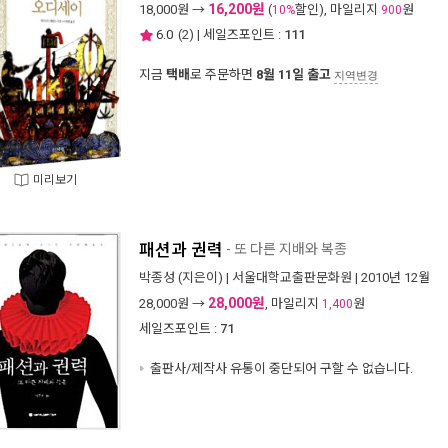
16,200원
18,000
원 →
(
할인), 마일리지
원
10%
900
6.0
(
2
) | 세일즈포인트 :
111
지금
택배
로 주문하면
8월 11일 출고
지역변경
미리보기
패션과 권력
- 또 다른 지배와 복종
박종성
(지은이) |
서울대학교출판문화원
| 2010년 12월
28,000원
28,000
원 →
, 마일리지
원
1,400
세일즈포인트 :
71
출판사/제작사 유통이 중단되어 구할 수 없습니다.