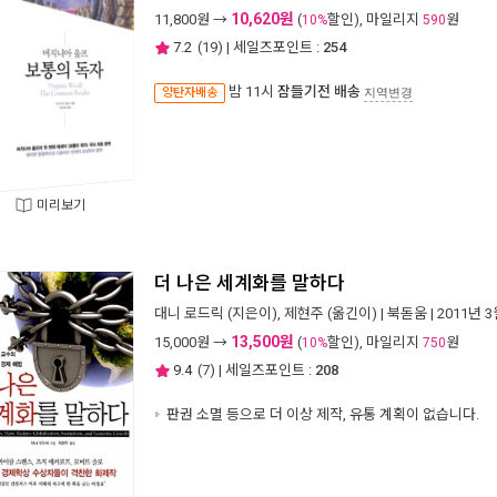
10,620원
11,800
원 →
(
할인), 마일리지
원
10%
590
7.2
(
19
) | 세일즈포인트 :
254
밤 11시
잠들기전 배송
양탄자배송
지역변경
미리보기
더 나은 세계화를 말하다
대니 로드릭
(지은이),
제현주
(옮긴이) |
북돋움
| 2011년 
13,500원
15,000
원 →
(
할인), 마일리지
원
10%
750
9.4
(
7
) | 세일즈포인트 :
208
판권 소멸 등으로 더 이상 제작, 유통 계획이 없습니다.