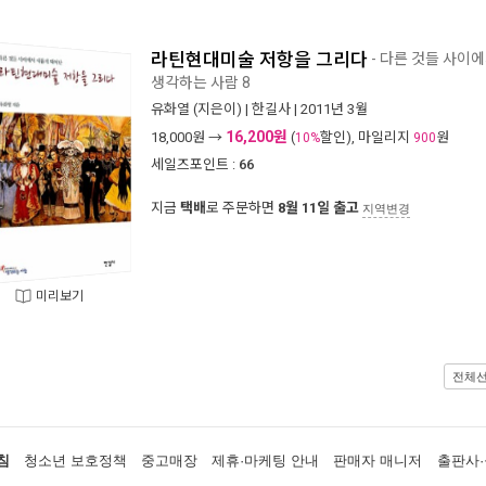
라틴현대미술 저항을 그리다
- 다른 것들 사이
생각하는 사람 8
유화열
(지은이) |
한길사
| 2011년 3월
16,200원
18,000
원 →
(
할인), 마일리지
원
10%
900
세일즈포인트 :
66
지금
택배
로 주문하면
8월 11일 출고
지역변경
미리보기
전체
침
청소년 보호정책
중고매장
제휴·마케팅 안내
판매자 매니저
출판사·