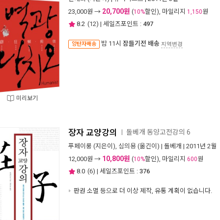
20,700원
23,000
원 →
(
할인), 마일리지
원
10%
1,150
8.2
(
12
) | 세일즈포인트 :
497
밤 11시
잠들기전 배송
양탄자배송
지역변경
미리보기
장자 교양강의
돌베개 동양고전강의 6
ㅣ
푸페이룽
(지은이),
심의용
(옮긴이) |
돌베개
| 2011년 2월
10,800원
12,000
원 →
(
할인), 마일리지
원
10%
600
8.0
(
6
) | 세일즈포인트 :
376
판권 소멸 등으로 더 이상 제작, 유통 계획이 없습니다.