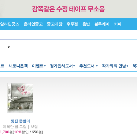
알라딘굿즈
온라인중고
중고매장
우주점
음반
블루레이
커피
서
스트
새로나온책
이벤트
정가인하도서
추천도서
작가와의 만남
북
뒷집 준범이
이혜란 글.그림 | 보림
1,700
원(
10%
할인 / 650원)