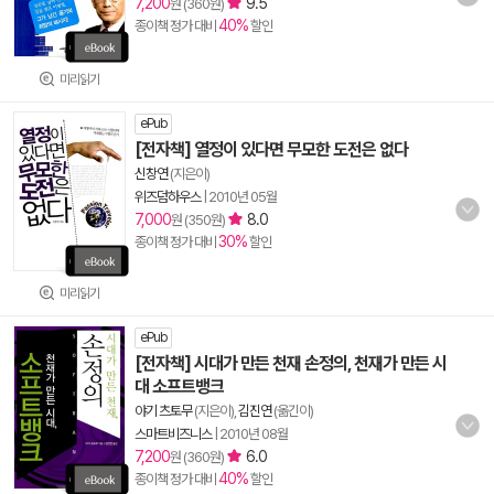
7,200
9.5
원 (360원)
40%
종이책 정가 대비
할인
미리읽기
ePub
[전자책] 열정이 있다면 무모한 도전은 없다
신창연
(지은이)
위즈덤하우스
|
2010년 05월
7,000
8.0
원 (350원)
30%
종이책 정가 대비
할인
미리읽기
ePub
[전자책] 시대가 만든 천재 손정의, 천재가 만든 시
대 소프트뱅크
야기 츠토무
(지은이),
김진연
(옮긴이)
스마트비즈니스
|
2010년 08월
7,200
6.0
원 (360원)
40%
종이책 정가 대비
할인