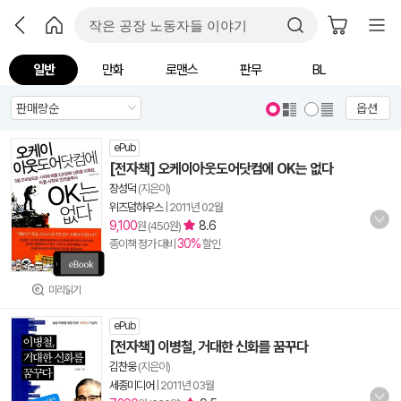
일반
만화
로맨스
판무
BL
옵션
ePub
[전자책] 오케이아웃도어닷컴에 OK는 없다
장성덕
(지은이)
위즈덤하우스
|
2011년 02월
9,100
8.6
원 (450원)
30%
종이책 정가 대비
할인
미리읽기
ePub
[전자책] 이병철, 거대한 신화를 꿈꾸다
김찬웅
(지은이)
세종미디어
|
2011년 03월