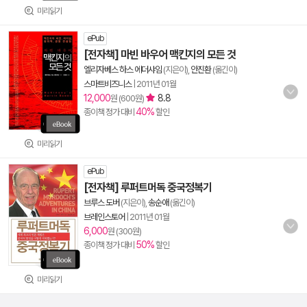
미리읽기
ePub
[전자책] 마빈 바우어 맥킨지의 모든 것
엘리자베스 하스 에더샤임
(지은이),
안진환
(옮긴이)
스마트비즈니스
|
2011년 01월
12,000
8.8
원 (600원)
40%
종이책 정가 대비
할인
미리읽기
ePub
[전자책] 루퍼트머독 중국정복기
브루스 도버
(지은이),
송순애
(옮긴이)
브레인스토어
|
2011년 01월
6,000
원 (300원)
50%
종이책 정가 대비
할인
미리읽기