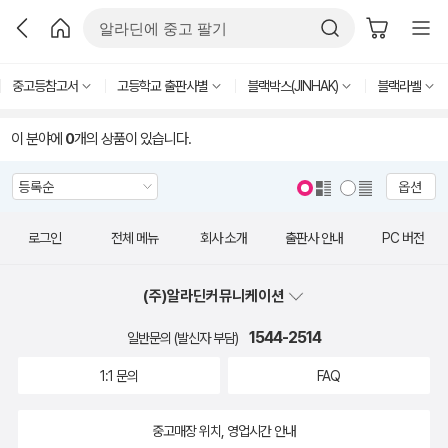
중고등참고서
고등학교 출판사별
블랙박스(JINHAK)
블랙라벨
이 분야에
0
개의 상품이 있습니다.
옵션
로그인
전체 메뉴
회사 소개
출판사 안내
PC 버전
(주)알라딘커뮤니케이션
1544-2514
일반문의 (발신자 부담)
1:1 문의
FAQ
중고매장 위치, 영업시간 안내