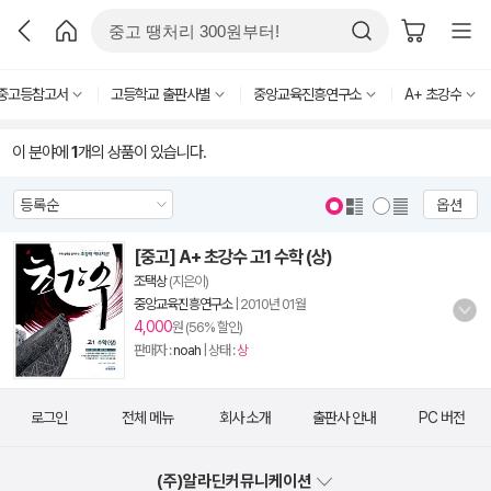
중고등참고서
고등학교 출판사별
중앙교육진흥연구소
A+ 초강수
이 분야에
1
개의 상품이 있습니다.
옵션
[중고] A+ 초강수 고1 수학 (상)
조택상
(지은이)
중앙교육진흥연구소
|
2010년 01월
4,000
원 (56% 할인)
판매자 :
noah
| 상태 :
상
로그인
전체 메뉴
회사 소개
출판사 안내
PC 버전
(주)알라딘커뮤니케이션