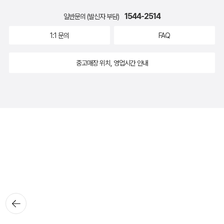
1544-2514
일반문의 (발신자 부담)
1:1 문의
FAQ
중고매장 위치, 영업시간 안내
뒤로가
기