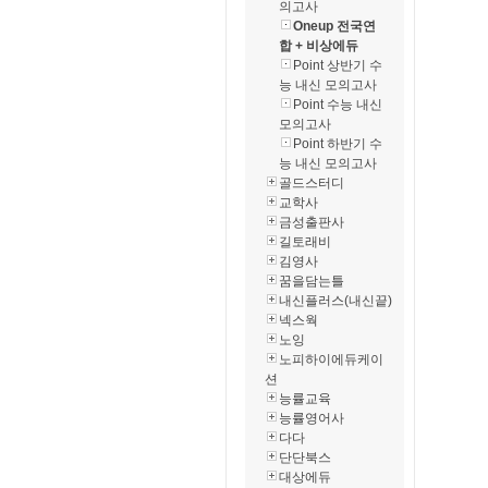
의고사
Oneup 전국연
합 + 비상에듀
Point 상반기 수
능 내신 모의고사
Point 수능 내신
모의고사
Point 하반기 수
능 내신 모의고사
골드스터디
교학사
금성출판사
길토래비
김영사
꿈을담는틀
내신플러스(내신끝)
넥스웍
노잉
노피하이에듀케이
션
능률교육
능률영어사
다다
단단북스
대상에듀