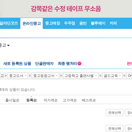
알라딘굿즈
중고매장
우주점
음반
블루레이
커피
온라인중고
중고
새로 등록된 상품
단골판매자
최종 땡처리
판
N
중고
>
중고도서
>
중고등참고서
>
고등학교 출판사별
>
골드교육
>
O
0
개의 상품이 있습니다.
순
출시일순
등록순
저가격순
고가격순
베스트순
전체선택
장
전체선택
장