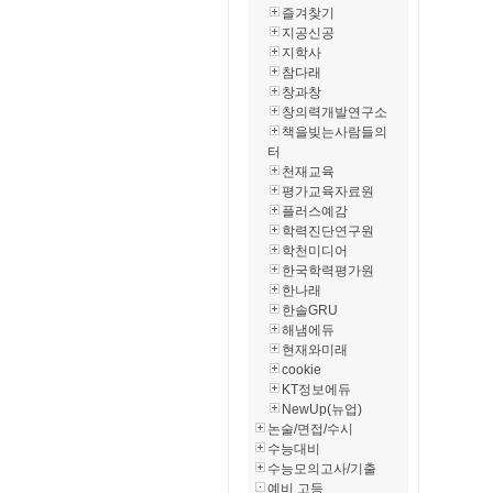
즐겨찾기
지공신공
지학사
참다래
창과창
창의력개발연구소
책을빚는사람들의
터
천재교육
평가교육자료원
플러스예감
학력진단연구원
학천미디어
한국학력평가원
한나래
한솔GRU
해냄에듀
현재와미래
cookie
KT정보에듀
NewUp(뉴업)
논술/면접/수시
수능대비
수능모의고사/기출
예비 고등