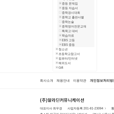
중등 문제집
중등 자습서
중학경시대회
중학교 출판사별
중학논술
중학영어전문교재
특목고 대비
학습자료
EBS 고등
EBS 중등
청소년
초등학교참고서
컴퓨터/인터넷
해외도서
Gift
회사소개
채용안내
이용약관
개인정보처리방
(주)알라딘커뮤니케이션
대표이사 최우경
사업자등록 201-81-23094
통