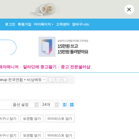
로그인
회원가입
마이페이지
고객센터
장바구니
(0)
매자매니저
알라딘에 중고팔기
중고 전문셀러샵
neup 전국연합 + 비상에듀
단축 URL
옵션 설정
24개
바구니 담기
보관함 담기
마이리스트 담기
바구니 담기
보관함 담기
마이리스트 담기