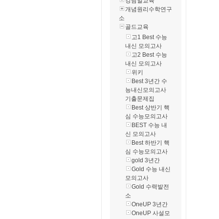
강남일교육
개념원리수학연구
소
골드교육
고1 Best 수능
내신 모의고사
고2 Best 수능
내신 모의고사
위키
Best 3년간 수
능내신모의고사
기출문제집
Best 상반기 핵
심 수능모의고사
BEST 수능 내
신 모의고사
Best 하반기 핵
심 수능모의고사
gold 3년간
Gold 수능 내신
모의고사
Gold 수력발전
소
OneUP 3년간
OneUP 사설모