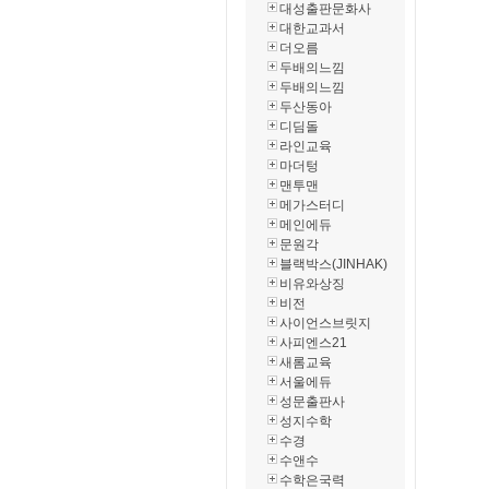
대성출판문화사
대한교과서
더오름
두배의느낌
두배의느낌
두산동아
디딤돌
라인교육
마더텅
맨투맨
메가스터디
메인에듀
문원각
블랙박스(JINHAK)
비유와상징
비전
사이언스브릿지
사피엔스21
새롬교육
서울에듀
성문출판사
성지수학
수경
수앤수
수학은국력