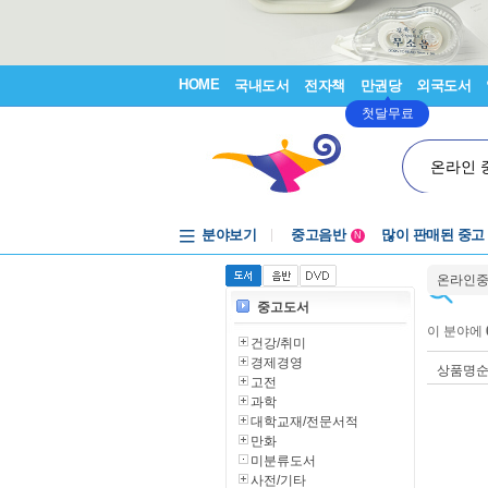
HOME
국내도서
전자책
만권당
외국도서
첫달무료
온라인 
분야보기
중고음반
많이 판매된 중고
N
1천원부터
온라인
중고음반
중고도서
이 분야에
건강/취미
경제경영
상품명
고전
과학
대학교재/전문서적
만화
미분류도서
사전/기타