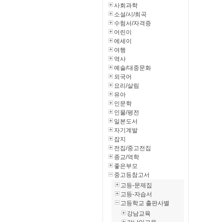
사회과학
소설/시/희곡
수험서/자격증
어린이
에세이
여행
역사
예술/대중문화
외국어
요리/살림
유아
인문학
인물/평전
일본도서
자기계발
잡지
전집/중고전집
종교/역학
좋은부모
중고등참고서
고등-문제집
고등-자습서
고등학교 출판사별
강남교육