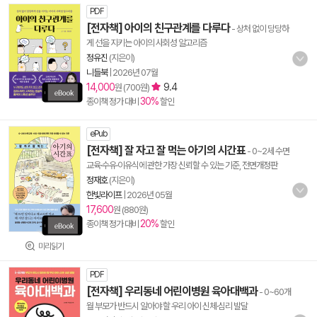
PDF
[전자책] 아이의 친구관계를 다루다
- 상처 없이 당당하
게 선을 지키는 아이의 사회성 알고리즘
정유진
(지은이)
니들북
|
2026년 07월
14,000
9.4
원 (700원)
30%
종이책 정가 대비
할인
ePub
[전자책] 잘 자고 잘 먹는 아기의 시간표
- 0~2세 수면
교육·수유·이유식에 관한 가장 신뢰할 수 있는 기준, 전면개정판
정재호
(지은이)
한빛라이프
|
2026년 05월
17,600
원 (880원)
20%
종이책 정가 대비
할인
미리읽기
PDF
[전자책] 우리동네 어린이병원 육아대백과
- 0~60개
월 부모가 반드시 알아야 할 우리 아이 신체·심리 발달