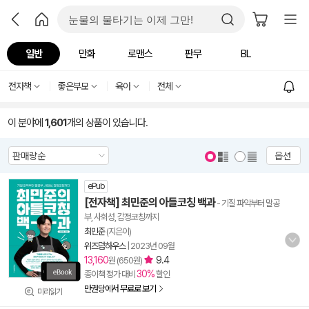
일반
만화
로맨스
판무
BL
전자책
좋은부모
육아
전체
이 분야에
1,601
개의 상품이 있습니다.
옵션
ePub
[전자책] 최민준의 아들코칭 백과
- 기질 파악부터 말공
부, 사회성, 감정코칭까지
최민준
(지은이)
위즈덤하우스
|
2023년 09월
13,160
9.4
원 (650원)
30%
종이책 정가 대비
할인
만권당에서 무료로 보기
미리읽기