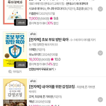
대로 어메이징 몬테소리 교육의 힘
-
몬테소리 육아대백과
시모네 데이비스
,
주니파 우조다이크
(지은이),
조은경
(옮긴이)
키출판사
|
2021년 07월
11,900
9.8
원 (590원)
30%
종이책 정가 대비
할인
ePub
[전자책] 초보 부모 방탄 육아
- 0~1세 우리 아이를 지키
는 가장 정확한 육아 지식 51
이재현
(지은이)
유노라이프
|
2024년 05월
18,000
10.0
원 (900원)
14%
종이책 정가 대비
할인
만권당에서 무료로 보기
미리읽기
ePub
[전자책] 내 아이를 위한 감정코칭
- 최성애, 존 가트맨
박사의
조벽
,
최성애
,
존 가트맨
(지은이)
해냄
|
2020년 02월