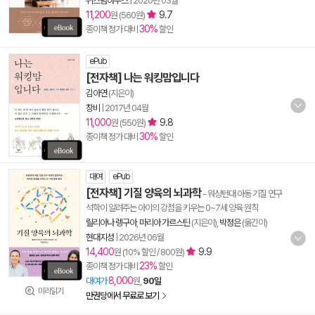
위즈덤하우스
|
2020년 03월
11,200
9.7
원 (560원)
30%
종이책 정가 대비
할인
ePub
[전자책] 나는 워킹맘입니다
김아연
(지은이)
창비
|
2017년 04월
11,000
9.8
원 (550원)
30%
종이책 정가 대비
할인
대여
ePub
[전자책] 기질 양육의 뇌과학
- 워싱턴대 아동 기질 연구
석학이 알려주는 아이의 강점을 키우는 0~7세 양육 원칙
릴리아나 렝구아
,
마리아 가르스틴
(지은이),
박정은
(옮긴이)
현대지성
|
2026년 06월
14,400
9.9
원 (10% 할인 / 800원)
23%
종이책 정가 대비
할인
8,000
대여가
원,
90일
미리읽기
만권당에서 무료로 보기