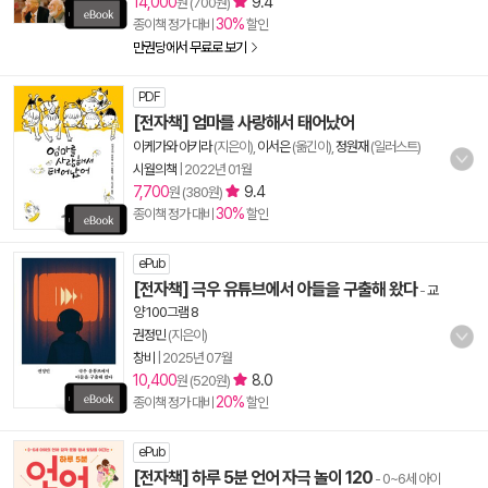
14,000
9.4
원 (700원)
30%
종이책 정가 대비
할인
만권당에서 무료로 보기
PDF
[전자책] 엄마를 사랑해서 태어났어
이케가와 아키라
(지은이),
이서은
(옮긴이),
정원재
(일러스트)
시월의책
|
2022년 01월
7,700
9.4
원 (380원)
30%
종이책 정가 대비
할인
ePub
[전자책] 극우 유튜브에서 아들을 구출해 왔다
-
교
양 100그램 8
권정민
(지은이)
창비
|
2025년 07월
10,400
8.0
원 (520원)
20%
종이책 정가 대비
할인
ePub
[전자책] 하루 5분 언어 자극 놀이 120
- 0~6세 아이