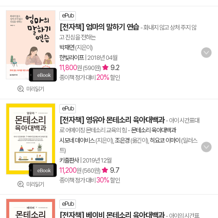
ePub
[전자책] 엄마의 말하기 연습
- 화내지 않고 상처 주지 않
고 진심을 전하는
박재연
(지은이)
한빛라이프
|
2018년 04월
11,800
9.2
원 (590원)
20%
종이책 정가 대비
할인
미리읽기
ePub
[전자책] 영유아 몬테소리 육아대백과
- 아이 시간표대
로 어메이징 몬테소리 교육의 힘
-
몬테소리 육아대백과
시모네 데이비스
(지은이),
조은경
(옮긴이),
히요코 이마이
(일러스
트)
키출판사
|
2019년 12월
11,200
9.7
원 (560원)
30%
종이책 정가 대비
할인
미리읽기
ePub
[전자책] 베이비 몬테소리 육아대백과
- 아이의 시간표