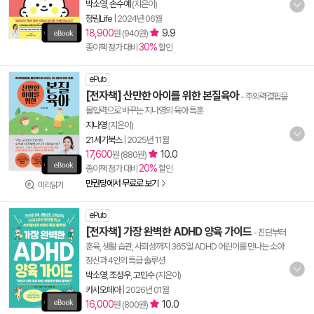
박소영
,
손수예
(지은이)
청림Life
|
2024년 06월
18,900
9.9
원 (940원)
30%
종이책 정가 대비
할인
ePub
[전자책] 산만한 아이를 위한 본질육아
- 주의력결핍을
몰입력으로 바꾸는 지나영의 육아 특훈
지나영
(지은이)
21세기북스
|
2025년 11월
17,600
10.0
원 (880원)
20%
종이책 정가 대비
할인
만권당에서 무료로 보기
미리읽기
ePub
[전자책] 가장 완벽한 ADHD 양육 가이드
- 진단부터
훈육, 생활 습관, 사회성까지 365일 ADHD 어린이를 만나는 소아
정신과 4인의 특급 솔루션
박소영
,
조성우
,
고민수
(지은이)
카시오페아
|
2026년 01월
16,000
10.0
원 (800원)