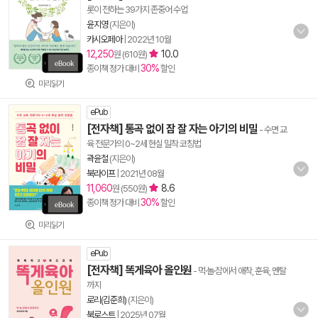
롯이 전하는 39가지 존중어 수업
윤지영
(지은이)
카시오페아
|
2022년 10월
12,250
10.0
원 (610원)
30%
종이책 정가 대비
할인
미리읽기
ePub
[전자책] 통곡 없이 잠 잘 자는 아기의 비밀
- 수면 교
육 전문가의 0~2세 현실 밀착 코칭법
곽윤철
(지은이)
북라이프
|
2021년 08월
11,060
8.6
원 (550원)
30%
종이책 정가 대비
할인
미리읽기
ePub
[전자책] 똑게육아 올인원
- 먹·놀·잠에서 애착, 훈육, 멘탈
까지
로리(김준희)
(지은이)
북로스트
|
2025년 07월