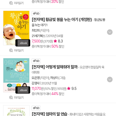
20%
종이책 정가 대비
할인
미리읽기
ePub
[전자책] 황금빛 똥을 누는 아기 (개정판)
-
황금빛 똥
을 누는 아기 1
최민희
(지은이)
21세기북스
|
2010년 04월
7,500
8.3
원 (370원)
50%
종이책 정가 대비
할인
미리읽기
ePub
[전자책] 어떻게 말해줘야 할까
- 오은영의 현실밀착 육
아회화
오은영
(지은이),
차상미
(그림)
김영사
|
2020년 11월
11,070
9.5
원 (10% 할인 / 610원)
44%
종이책 정가 대비
할인
미리읽기
ePub
[전자책] 엄마의 말 연습
- 화내지 않고 사랑하는 마음을 오