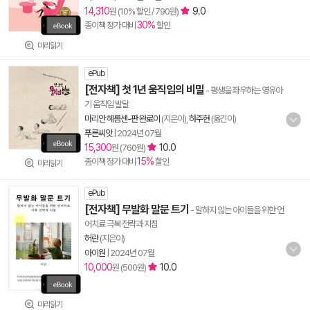
14,310
9.0
원 (10% 할인 / 790원)
30%
종이책 정가 대비
할인
미리읽기
ePub
[전자책] 첫 1년 움직임의 비밀
- 평생을 좌우하는 영유아
기 움직임 발달
마리안 헤름센-판 완로이
(지은이),
하주현
(옮긴이)
푸른씨앗
|
2024년 07월
15,300
10.0
원 (760원)
15%
종이책 정가 대비
할인
미리읽기
ePub
[전자책] 무발화 말문 트기
- 말하지 않는 아이들을 위한 언
어치료 극복 전략과 지침
허란
(지은이)
아이원
|
2024년 07월
10,000
10.0
원 (500원)
미리읽기