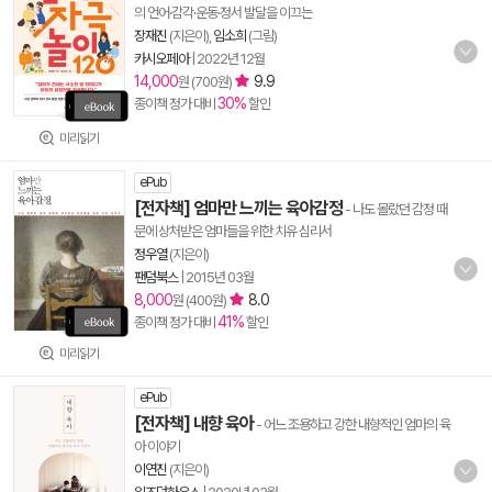
의 언어·감각·운동·정서 발달을 이끄는
장재진
(지은이),
임소희
(그림)
카시오페아
|
2022년 12월
14,000
9.9
원 (700원)
30%
종이책 정가 대비
할인
미리읽기
ePub
[전자책] 엄마만 느끼는 육아감정
- 나도 몰랐던 감정 때
문에 상처받은 엄마들을 위한 치유 심리서
정우열
(지은이)
팬덤북스
|
2015년 03월
8,000
8.0
원 (400원)
41%
종이책 정가 대비
할인
미리읽기
ePub
[전자책] 내향 육아
- 어느 조용하고 강한 내향적인 엄마의 육
아 이야기
이연진
(지은이)