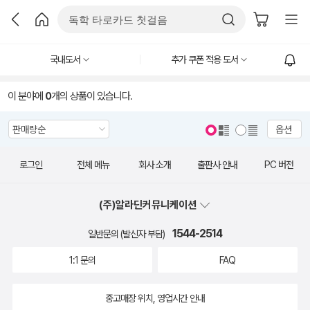
국내도서
추가 쿠폰 적용 도서
이 분야에
0
개의 상품이 있습니다.
옵션
로그인
전체 메뉴
회사 소개
출판사 안내
PC 버전
(주)알라딘커뮤니케이션
1544-2514
일반문의 (발신자 부담)
1:1 문의
FAQ
중고매장 위치, 영업시간 안내