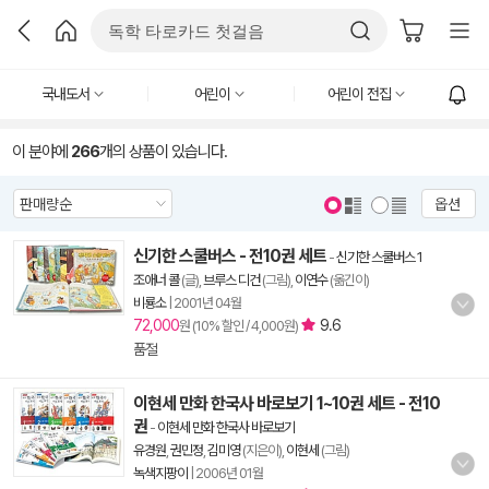
국내도서
어린이
어린이 전집
이 분야에
266
개의 상품이 있습니다.
옵션
신기한 스쿨버스 - 전10권 세트
-
신기한 스쿨버스 1
조애너 콜
(글),
브루스 디건
(그림),
이연수
(옮긴이)
비룡소
|
2001년 04월
72,000
9.6
원 (10% 할인 / 4,000원)
품절
이현세 만화 한국사 바로보기 1~10권 세트 - 전10
권
-
이현세 만화 한국사 바로보기
유경원
,
권민정
,
김미영
(지은이),
이현세
(그림)
녹색지팡이
|
2006년 01월