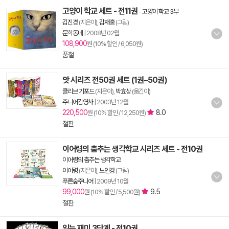
고양이 학교 세트 - 전11권
-
고양이 학교 3부
김진경
(지은이),
김재홍
(그림)
문학동네
|
2008년 02월
108,900
원 (10% 할인 / 6,050원)
품절
앗 시리즈 전50권 세트 (1권~50권)
클리브 기포드
(지은이),
박효상
(옮긴이)
주니어김영사
|
2003년 12월
220,500
8.0
원 (10% 할인 / 12,250원)
절판
이어령의 춤추는 생각학교 시리즈 세트 - 전10권
-
이어령의 춤추는 생각학교
이어령
(지은이),
노인경
(그림)
푸른숲주니어
|
2009년 10월
99,000
9.5
원 (10% 할인 / 5,500원)
절판
읽는 재미 3단계 - 전10권