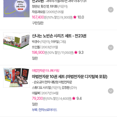
전20권
-
과학자가 들려주는 과학 이야기 131
정완상
,
황신영
,
최미화
(지은이)
자음과모음
|
2005년 05월
167,400
10.0
원 (10% 할인 / 9,300원)
구판절판
신나는 노빈손 시리즈 세트 - 전23권
박경수
(지은이),
이우일
(그림)
뜨인돌
|
2003년 01월
198,900
9.3
원 (10% 할인 / 11,050원)
절판
마법천자문 미니북 키링
마법천자문 10권 세트 (마법천자문 디지털북 포함)
-
손오공의 한자 대탐험 마법천자문
스튜디오 시리얼
(지은이),
김창환
(감수)
아울북
|
2007년 04월
79,200
9.4
원 (10% 할인 / 4,400원)
절판
부록 : 한자브로마이드