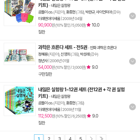
키트)
-
내일은 실험왕
곰돌이 co.
(지은이),
홍종현
(그림),
박완규
,
사이언피아
(감수)
미래엔아이세움
|
2009년 04월
90,900
10.0
원 (10% 할인 / 5,050원)
절판
과학은 흐른다 세트 - 전5권
-
만화 과학은 흐른다
정혜용
(지은이),
신영희
(그림),
박성래
(감수)
청년사
|
2006년 01월
54,000
9.0
원 (10% 할인 / 3,000원)
구판절판
내일은 실험왕 1~12권 세트 (전12권 + 각 권 실험
키트)
-
내일은 실험왕
곰돌이 co.
(지은이),
홍종현
(그림)
미래엔아이세움
|
2009년 11월
112,500
9.0
원 (10% 할인 / 6,250원)
절판
1
2
3
4
5