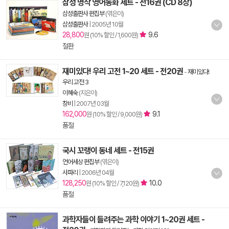
삼성 명작 영어동화 세트 - 전16권 (CD 8장)
삼성출판사 편집부
(엮은이)
삼성출판사
|
2005년 10월
28,800
9.6
원 (10% 할인 / 1,600원)
절판
재미있다! 우리 고전 1~20 세트 - 전20권
-
재미있다!
우리 고전 3
이혜숙
(지은이)
창비
|
2007년 03월
162,000
9.1
원 (10% 할인 / 9,000원)
품절
국시 꼬랭이 동네 세트 - 전15권
언어세상 편집부
(엮은이)
사파리
|
2006년 04월
128,250
10.0
원 (10% 할인 / 7,120원)
품절
과학자들이 들려주는 과학 이야기 1~20권 세트 -