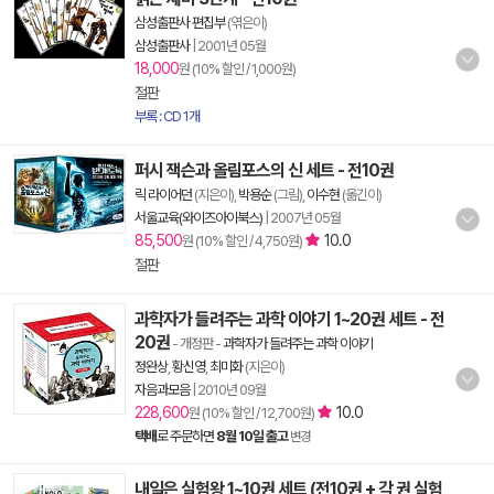
삼성출판사 편집부
(엮은이)
삼성출판사
|
2001년 05월
18,000
원 (10% 할인 / 1,000원)
절판
부록 : CD 1개
퍼시 잭슨과 올림포스의 신 세트 - 전10권
릭 라이어던
(지은이),
박용순
(그림),
이수현
(옮긴이)
서울교육(와이즈아이북스)
|
2007년 05월
85,500
10.0
원 (10% 할인 / 4,750원)
절판
과학자가 들려주는 과학 이야기 1~20권 세트 - 전
20권
- 개정판
-
과학자가 들려주는 과학 이야기
정완상
,
황신영
,
최미화
(지은이)
자음과모음
|
2010년 09월
228,600
10.0
원 (10% 할인 / 12,700원)
택배
로 주문하면
8월 10일 출고
변경
내일은 실험왕 1~10권 세트 (전10권 + 각 권 실험