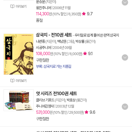
윤승운
(지은이)
미리보기
웅진주니어
|
2006년 11월
114,300
9.7
원 (10% 할인 / 6,350원)
품절
삼국지 - 전10권 세트
-
우리말로 쉽게 풀어 쓴 완역 삼국지
나관중
(지은이),
백남원
(그림),
박상률
(옮긴이)
시공주니어
|
2004년 09월
108,000
9.1
원 (10% 할인 / 6,000원)
구판절판
부록 : 삼국지로 가는 지름길
미리보기
앗 시리즈 전100권 세트
클리브 기포드
(지은이),
박효상
(옮긴이)
주니어김영사
|
2003년 12월
531,000
9.6
원 (10% 할인 / 29,500원)
구판절판