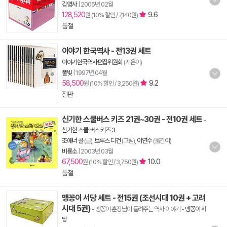
김영사
|
2005년 02월
128,520
9.6
원 (10% 할인 / 7,140원)
품절
이야기 한국역사 - 전13권 세트
이야기한국역사편집위원회
(지은이)
풀빛
|
1997년 04월
58,500
9.2
원 (10% 할인 / 3,250원)
절판
신기한 스쿨버스 키즈 21권~30권 - 전10권 세트
-
신기한 스쿨 버스 키즈 3
조애너 콜
(글),
브루스 디건
(그림),
이연수
(옮긴이)
비룡소
|
2003년 03월
67,500
10.0
원 (10% 할인 / 3,750원)
품절
맹꽁이 서당 세트 - 전15권 (조선시대 10권 + 고려
시대 5권)
- 맹꽁이 훈장님이 들려주는 역사 이야기
-
맹꽁이 서
당