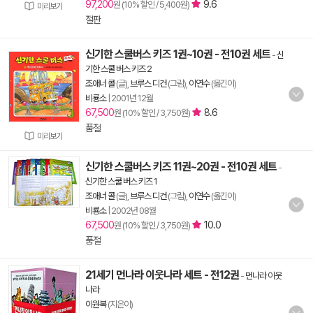
97,200
9.6
원 (10% 할인 / 5,400원)
미리보기
절판
신기한 스쿨버스 키즈 1권~10권 - 전10권 세트
-
신
기한 스쿨 버스 키즈 2
조애너 콜
(글),
브루스 디건
(그림),
이연수
(옮긴이)
비룡소
|
2001년 12월
67,500
8.6
원 (10% 할인 / 3,750원)
품절
미리보기
신기한 스쿨버스 키즈 11권~20권 - 전10권 세트
-
신기한 스쿨 버스 키즈 1
조애너 콜
(글),
브루스 디건
(그림),
이연수
(옮긴이)
비룡소
|
2002년 08월
67,500
10.0
원 (10% 할인 / 3,750원)
품절
21세기 먼나라 이웃나라 세트 - 전12권
-
먼나라 이웃
나라
이원복
(지은이)