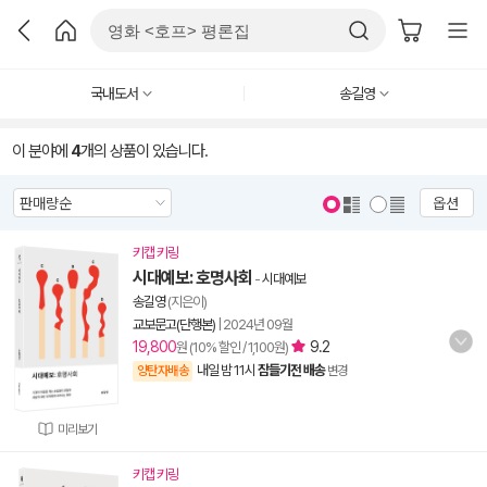
국내도서
송길영
이 분야에
4
개의 상품이 있습니다.
옵션
키캡 키링
시대예보: 호명사회
-
시대예보
송길영
(지은이)
교보문고(단행본)
|
2024년 09월
19,800
9.2
원 (10% 할인 / 1,100원)
내일 밤 11시
잠들기전 배송
양탄자배송
변경
미리보기
키캡 키링