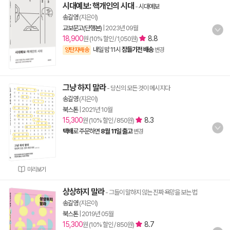
시대예보: 핵개인의 시대
-
시대예보
송길영
(지은이)
교보문고(단행본)
|
2023년 09월
18,900
8.8
원 (10% 할인 / 1,050원)
내일 밤 11시
잠들기전 배송
양탄자배송
변경
그냥 하지 말라
- 당신의 모든 것이 메시지다
송길영
(지은이)
북스톤
|
2021년 10월
15,300
8.3
원 (10% 할인 / 850원)
택배
로 주문하면
8월 11일 출고
변경
미리보기
상상하지 말라
- 그들이 말하지 않는 진짜 욕망을 보는 법
송길영
(지은이)
북스톤
|
2019년 05월
15,300
8.7
원 (10% 할인 / 850원)