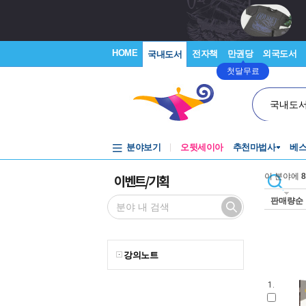
HOME
전자책
만권당
외국도서
국내도서
첫달무료
국내도
분야보기
오뒷세이아
추천마법사
베
이벤트/기획
이 분야에
8
판매량순
강의노트
1.