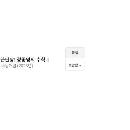
품절
개념끝판왕! 정종영의 수학Ⅰ
보관함
 수능개념 (2025년)