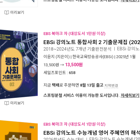
미리보기
EBS 북마크 자 (대상도서 1만원 이상)
EBSi 강의노트 통합사회 2 기출문제집 (20
EBSi 강의
2018~2024년도 7개년 기출완전분석
ㅣ
이윤지
(지은이) |
한국교육방송공사(EBSi)
| 2025년 1월
13,500원
13,500
원 →
세일즈포인트 :
658
지금
택배
로 주문하면
8월 13일 출고
지역변경
스프링분철 서비스 이용이 가능한 도서입니다.
자세히보기
미리보기
EBS 북마크 자 (대상도서 1만원 이상)
EBSi 강의노트 수능개념 영어 주혜연의 해석
EBSi 강의노트 수능개념 (2
2026학년도 수능 대비
ㅣ