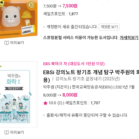
7,500원
7,500
원 →
세일즈포인트 :
1,877
개정판이 새로 출간되었습니다.
개정판 보기
스프링분철 서비스 이용이 가능한 도서입니다.
자세히보기
미리보기
EBS 북마크 자 (대상도서 1만원 이상)
EBSi 강의노트 왕기초 개념 탐구 박주원의 화
강의노트 왕기초 끝장내기 (2025년)
ㅣ
용)
박주원
(지은이) |
한국교육방송공사(EBSi)
| 2021년 7월
8,000원
8,000
원 →
10.0
(
2
) | 세일즈포인트 :
1,707
출판사/제작사 유통이 중단되어 구할 수 없습니다.
미리보기