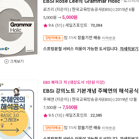
EBSi Rose Lee의 Grammar Holic
- 로즈리
로즈리
(지은이) |
한국교육방송공사(EBSi)
| 2015년 6월
5,000원
5,000
원 →
9.6
(
51
) | 세일즈포인트 :
70,384
밤 11시
잠들기전 배송
양탄자배송
지역변경
스프링분철 서비스 이용이 가능한 도서입니다.
자세히보기
크게보기
EBS 북마크 자 (대상도서 1만원 이상)
EBSi 강의노트 기본개념 주혜연의 해석공식 Ba
주혜연
(지은이) |
한국교육방송공사(EBSi)
| 2019년 12월
7,500원
7,500
원 →
9.5
(
13
) | 세일즈포인트 :
22,385
밤 11시
잠들기전 배송
양탄자배송
지역변경
스프링분철 서비스 이용이 가능한 도서입니다.
자세히보기