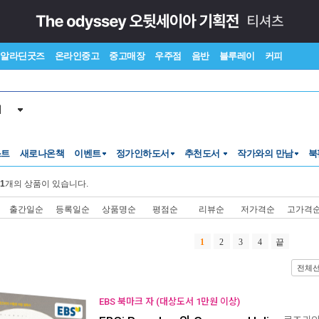
알라딘굿즈
온라인중고
중고매장
우주점
음반
블루레이
커피
서
스트
새로나온책
이벤트
정가인하도서
추천도서
작가와의 만남
북
1
개의 상품이 있습니다.
출간일순
등록일순
상품명순
평점순
리뷰순
저가격순
고가격
1
2
3
4
끝
전체
EBS 북마크 자 (대상도서 1만원 이상)