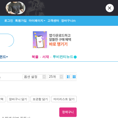
로그인
회원가입
마이페이지
고객센터
장바구니
(0)
투비컨티뉴드
펀드
북플
서재
창작플랫폼
투비컨티뉴드
옵션 설정
25개
순
선택
장바구니 담기
보관함 담기
마이리스트 담기
장바구니