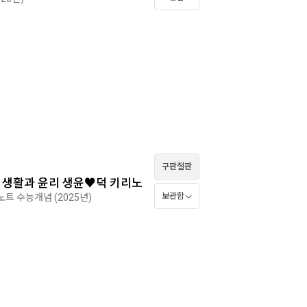
구판절판
의 생활과 윤리 생윤♥덕 키리노
보관함
의노트 수능개념 (2025년)