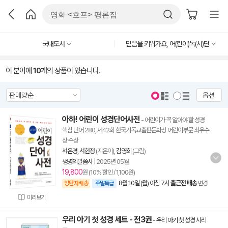
국내도서
믿음을 키워가요, 어(린이)독(서)단
이 분야에
10
개의 상품이 있습니다.
옵션
아하! 어린이 성경단어사전
- 어린이가 꼭 알아야 할 성경
핵심 단어 280, 제42회 한국기독교출판문화상 어린이부문 최우수
상 수상
서은경
,
서현정
(지은이),
김영희
(그림)
생명의말씀사
|
2025년 05월
19,800
원 (10% 할인 / 1,100원)
8월 10일 (월) 아침 7시
출근전 배송
양탄자배송
주말특급
변경
미리보기
우리 아기 첫 성경 세트 - 전3권
-
우리 아기 첫 성경 시리