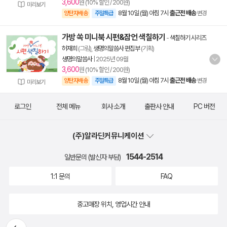
3,600
원 (10% 할인 / 200원)
미리보기
8월 10일 (월) 아침 7시
출근전 배송
양탄자배송
주말특급
변경
가방 쏙 미니북 시편&잠언 색칠하기
-
색칠하기 시리즈
허재희
(그림),
생명의말씀사 편집부
(기획)
생명의말씀사
|
2025년 09월
3,600
원 (10% 할인 / 200원)
8월 10일 (월) 아침 7시
출근전 배송
양탄자배송
주말특급
변경
미리보기
로그인
전체 메뉴
회사 소개
출판사 안내
PC 버전
(주)알라딘커뮤니케이션
1544-2514
일반문의 (발신자 부담)
1:1 문의
FAQ
중고매장 위치, 영업시간 안내
뒤로가