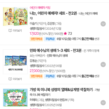
어린이 예배자 키링
나는, 어린이 예배자! 세트 - 전2권
-
나는, 어린이 예배
자!
이슬기
(지은이),
김은정
(그림)
생명의말씀사
|
2024년 12월
미리보기
17,820
7.3
원 (10% 할인 / 990원)
8월 10일 (월) 아침 7시
출근전 배송
양탄자배송
주말특급
변경
만화 예수님의 생애 1~3 세트 - 전3권
- 온 가족이 함께
보는 사복음서
-
만화 예수님의 생애
김동순
(지은이)
생명의말씀사
|
2022년 05월
27,000
원 (10% 할인 / 1,500원)
8월 10일 (월) 아침 7시
출근전 배송
양탄자배송
주말특급
변경
미리보기
가방 쏙 미니북 성령의 열매&십계명 색칠하기
-
가방
쏙 미니북 색칠하기
허재희
(그림),
생명의말씀사 편집부
(기획)
생명의말씀사
|
2025년 09월