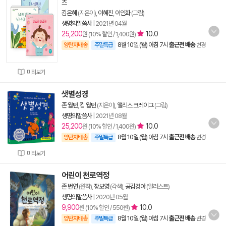
즈
김은혜
(지은이),
이혜진
,
이인화
(그림)
생명의말씀사
|
2021년 04월
25,200
10.0
원 (10% 할인 / 1,400원)
8월 10일 (월) 아침 7시
출근전 배송
양탄자배송
주말특급
변경
미리보기
샛별성경
존 월턴
,
킴 월턴
(지은이),
앨리스 크레이그
(그림)
생명의말씀사
|
2021년 08월
25,200
10.0
원 (10% 할인 / 1,400원)
8월 10일 (월) 아침 7시
출근전 배송
양탄자배송
주말특급
변경
미리보기
어린이 천로역정
존 번연
(원작),
장보영
(각색),
공김경아
(일러스트)
생명의말씀사
|
2020년 05월
9,900
10.0
원 (10% 할인 / 550원)
8월 10일 (월) 아침 7시
출근전 배송
양탄자배송
주말특급
변경