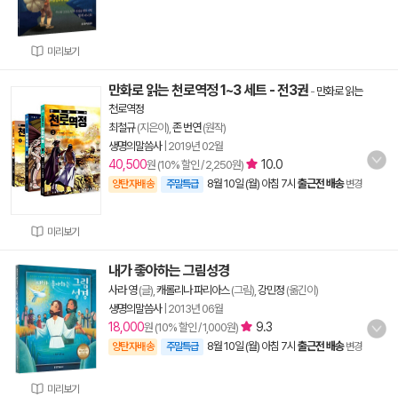
미리보기
만화로 읽는 천로역정 1~3 세트 - 전3권
-
만화로 읽는
천로역정
최철규
(지은이),
존 번연
(원작)
생명의말씀사
|
2019년 02월
40,500
10.0
원 (10% 할인 / 2,250원)
8월 10일 (월) 아침 7시
출근전 배송
양탄자배송
주말특급
변경
미리보기
내가 좋아하는 그림성경
사라 영
(글),
캐롤리나 파리아스
(그림),
강민정
(옮긴이)
생명의말씀사
|
2013년 06월
18,000
9.3
원 (10% 할인 / 1,000원)
8월 10일 (월) 아침 7시
출근전 배송
양탄자배송
주말특급
변경
미리보기