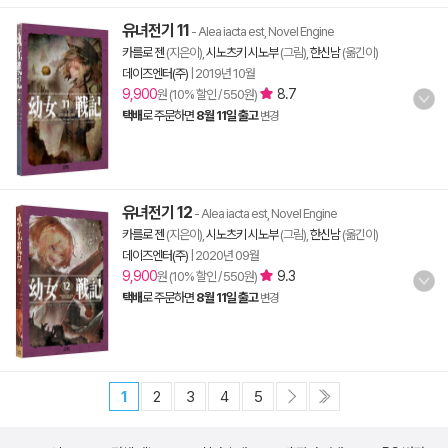
유녀전기 11
- Alea iacta est, Novel Engine
카를로 젠
(지은이),
시노츠키 시노부
(그림),
한신남
(옮긴이)
데이즈엔터(주)
|
2019년 10월
9,900
8.7
원 (10% 할인 / 550원)
택배
로 주문하면
8월 11일 출고
변경
유녀전기 12
- Alea iacta est, Novel Engine
카를로 젠
(지은이),
시노츠키 시노부
(그림),
한신남
(옮긴이)
데이즈엔터(주)
|
2020년 09월
9,900
9.3
원 (10% 할인 / 550원)
택배
로 주문하면
8월 11일 출고
변경
1
2
3
4
5