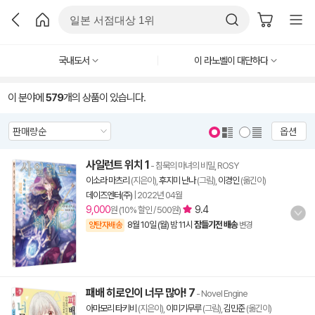
국내도서
이 라노벨이 대단하다
이 분야에
579
개의 상품이 있습니다.
옵션
사일런트 위치 1
- 침묵의 마녀의 비밀, ROSY
이소라 마츠리
(지은이),
후지미 난나
(그림),
이경인
(옮긴이)
데이즈엔터(주)
|
2022년 04월
9,000
9.4
원 (10% 할인 / 500원)
8월 10일 (월) 밤 11시
잠들기전 배송
양탄자배송
변경
패배 히로인이 너무 많아! 7
- Novel Engine
아마모리 타키비
(지은이),
이미기무루
(그림),
김민준
(옮긴이)