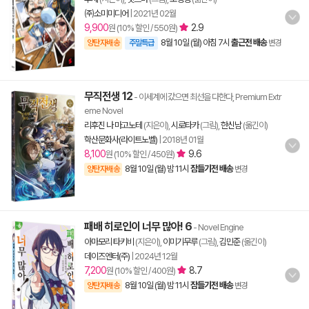
㈜소미미디어
|
2021년 02월
9,900
2.9
원 (10% 할인 / 550원)
8월 10일 (월) 아침 7시
출근전 배송
양탄자배송
주말특급
변경
무직전생 12
- 이세계에 갔으면 최선을 다한다, Premium Extr
eme Novel
리후진 나 마고노테
(지은이),
시로타카
(그림),
한신남
(옮긴이)
학산문화사(라이트노벨)
|
2018년 01월
8,100
9.6
원 (10% 할인 / 450원)
8월 10일 (월) 밤 11시
잠들기전 배송
양탄자배송
변경
패배 히로인이 너무 많아! 6
- Novel Engine
아마모리 타키비
(지은이),
이미기무루
(그림),
김민준
(옮긴이)
데이즈엔터(주)
|
2024년 12월
7,200
8.7
원 (10% 할인 / 400원)
8월 10일 (월) 밤 11시
잠들기전 배송
양탄자배송
변경