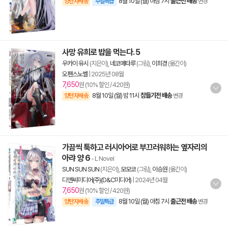
8월 10일 (월) 아침 7시
출근전 배송
양탄자배송
주말특급
변경
사망 유희로 밥을 먹는다. 5
우카이 유시
(지은이),
네코메타루
(그림),
이희경
(옮긴이)
오팬스노벨
|
2025년 08월
7,650
원 (10% 할인 / 420원)
8월 10일 (월) 밤 11시
잠들기전 배송
양탄자배송
변경
가끔씩 툭하고 러시아어로 부끄러워하는 옆자리의
아랴 양 6
- L Novel
SUN SUN SUN
(지은이),
모모코
(그림),
이승원
(옮긴이)
디앤씨미디어(주)(D&C미디어)
|
2024년 04월
7,650
원 (10% 할인 / 420원)
8월 10일 (월) 아침 7시
출근전 배송
양탄자배송
주말특급
변경