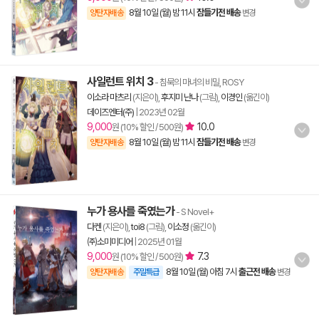
8월 10일 (월) 밤 11시
잠들기전 배송
양탄자배송
변경
사일런트 위치 3
- 침묵의 마녀의 비밀, ROSY
이소라 마츠리
(지은이),
후지미 난나
(그림),
이경인
(옮긴이)
데이즈엔터(주)
|
2023년 02월
9,000
10.0
원 (10% 할인 / 500원)
8월 10일 (월) 밤 11시
잠들기전 배송
양탄자배송
변경
누가 용사를 죽였는가
- S Novel+
다켄
(지은이),
toi8
(그림),
이소정
(옮긴이)
㈜소미미디어
|
2025년 01월
9,000
7.3
원 (10% 할인 / 500원)
8월 10일 (월) 아침 7시
출근전 배송
양탄자배송
주말특급
변경