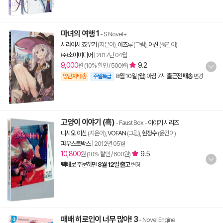
마녀의 여행 1
- S Novel+
시라이시 죠우기
(지은이),
아즈루
(그림),
이신
(옮긴이)
㈜소미미디어
|
2017년 04월
9,000
9.2
원 (10% 할인 / 500원)
8월 10일 (월) 아침 7시
출근전 배송
양탄자배송
주말특급
변경
고양이 이야기 (흑)
- Faust Box
-
이야기 시리즈
니시오 이신
(지은이),
VOFAN
(그림),
현정수
(옮긴이)
파우스트박스
|
2012년 05월
10,800
9.5
원 (10% 할인 / 600원)
택배
로 주문하면
8월 12일 출고
변경
패배 히로인이 너무 많아! 3
- Novel Engine