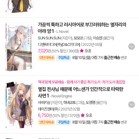
가끔씩 툭하고 러시아어로 부끄러워하는 옆자리의
아랴 양 1
- L Novel
SUN SUN SUN
(지은이),
모모코
(그림),
이승원
(옮긴이)
디앤씨미디어(주)(D&C미디어)
|
2022년 05월
7,020
9.8
원 (10% 할인 / 390원)
8월 10일 (월) 아침 7시
출근전 배송
양탄자배송
주말특급
변경
책과 함께 무료배송 - 함께 사기 좋은 특가 도서 · 저가 도서 총집합
옆집 천사님 때문에 어느샌가 인간적으로 타락한
사연 1
- Novel Engine
사에키상
(지은이),
하네코토
(그림),
도영명
(옮긴이)
데이즈엔터(주)
|
2021년 02월
6,750
9.8
원 (10% 할인 / 370원)
8월 10일 (월) 아침 7시
출근전 배송
양탄자배송
주말특급
변경