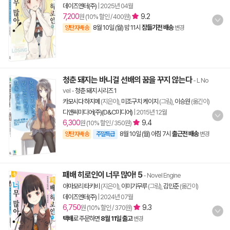
데이즈엔터(주)
|
2025년 04월
7,200
9.2
원 (10% 할인 / 400원)
8월 10일 (월) 밤 11시
잠들기전 배송
양탄자배송
변경
청춘 돼지는 바니걸 선배의 꿈을 꾸지 않는다
- L No
vel
-
청춘 돼지 시리즈 1
카모시다 하지메
(지은이),
미조구치 케이지
(그림),
이승원
(옮긴이)
디앤씨미디어(주)(D&C미디어)
|
2015년 12월
6,300
9.4
원 (10% 할인 / 350원)
8월 10일 (월) 아침 7시
출근전 배송
양탄자배송
주말특급
변경
패배 히로인이 너무 많아! 5
- Novel Engine
아마모리 타키비
(지은이),
이미기무루
(그림),
김민준
(옮긴이)
데이즈엔터(주)
|
2024년 07월
6,750
9.3
원 (10% 할인 / 370원)
택배
로 주문하면
8월 11일 출고
변경