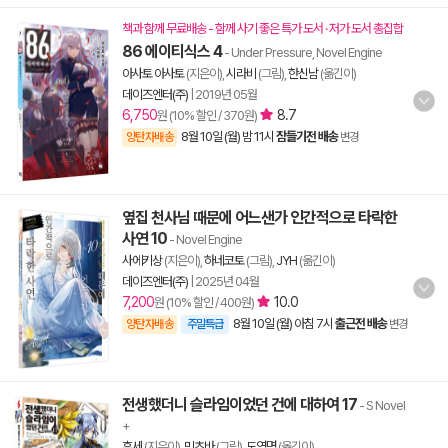
책과 함께 무료배송 - 함께 사기 좋은 특가 도서 · 저가 도서 총집합
86 에이티식스 4
- Under Pressure, Novel Engine
아사토 아사토
(지은이),
시라비
(그림),
한신남
(옮긴이)
데이즈엔터(주)
|
2019년 05월
6,750
8.7
원 (10% 할인 / 370원)
8월 10일 (월) 밤 11시
잠들기전 배송
양탄자배송
변경
옆집 천사님 때문에 어느샌가 인간적으로 타락한
사연 10
- Novel Engine
사에키상
(지은이),
하네코토
(그림),
JYH
(옮긴이)
데이즈엔터(주)
|
2025년 04월
7,200
10.0
원 (10% 할인 / 400원)
8월 10일 (월) 아침 7시
출근전 배송
양탄자배송
주말특급
변경
전생했더니 슬라임이었던 건에 대하여 17
- S Novel
+
후세
(지은이),
밋츠바
(그림),
도영명
(옮긴이)