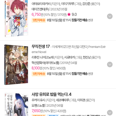
아마모리 타키비
(지은이),
이미기무루
(그림),
김민준
(옮긴이)
데이즈엔터(주)
|
2023년 05월
6,750
9.0
원 (10% 할인 / 370원)
8월 10일 (월) 밤 11시
잠들기전 배송
양탄자배송
변경
무직전생 17
- 이세계에 갔으면 최선을 다한다, Premium Extr
eme Novel
리후진 나 마고노테
(지은이),
시로타카
(그림),
한신남
(옮긴이)
학산문화사(라이트노벨)
|
2019년 04월
8,100
원 (10% 할인 / 450원)
8월 10일 (월) 밤 11시
잠들기전 배송
양탄자배송
변경
사망 유희로 밥을 먹는다. 4
우카이 유시
(지은이),
네코메타루
(그림),
이희경
(옮긴이)
오팬스노벨
|
2025년 06월
7,650
원 (10% 할인 / 420원)