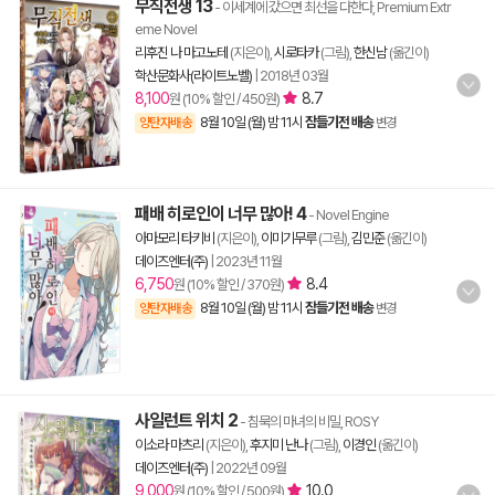
무직전생 13
- 이세계에 갔으면 최선을 다한다, Premium Extr
eme Novel
리후진 나 마고노테
(지은이),
시로타카
(그림),
한신남
(옮긴이)
학산문화사(라이트노벨)
|
2018년 03월
8,100
8.7
원 (10% 할인 / 450원)
8월 10일 (월) 밤 11시
잠들기전 배송
양탄자배송
변경
패배 히로인이 너무 많아! 4
- Novel Engine
아마모리 타키비
(지은이),
이미기무루
(그림),
김민준
(옮긴이)
데이즈엔터(주)
|
2023년 11월
6,750
8.4
원 (10% 할인 / 370원)
8월 10일 (월) 밤 11시
잠들기전 배송
양탄자배송
변경
사일런트 위치 2
- 침묵의 마녀의 비밀, ROSY
이소라 마츠리
(지은이),
후지미 난나
(그림),
이경인
(옮긴이)
데이즈엔터(주)
|
2022년 09월
9,000
10.0
원 (10% 할인 / 500원)