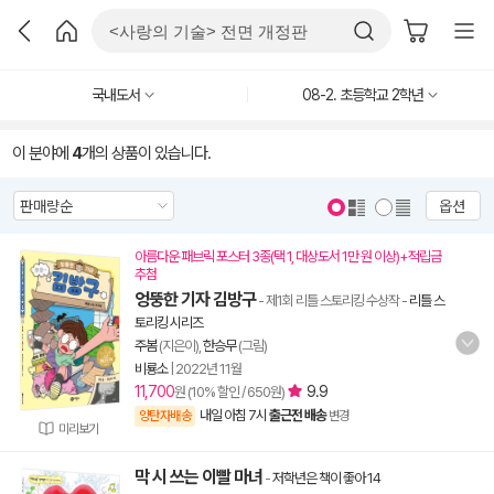
국내도서
08-2. 초등학교 2학년
이 분야에
4
개의 상품이 있습니다.
옵션
아름다운 패브릭 포스터 3종(택 1, 대상도서 1만 원 이상)+적립금
추첨
엉뚱한 기자 김방구
- 제1회 리틀 스토리킹 수상작
-
리틀 스
토리킹 시리즈
주봄
(지은이),
한승무
(그림)
비룡소
|
2022년 11월
11,700
9.9
원 (10% 할인 / 650원)
내일 아침 7시
출근전 배송
양탄자배송
변경
미리보기
막 시 쓰는 이빨 마녀
-
저학년은 책이 좋아 14