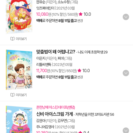
원유순
(지은이),
소노수정
(그림)
잇츠북어린이
|
2021년 03월
10,080
10.0
원 (10% 할인 / 560원)
택배
로 주문하면
8월 11일 출고
변경
미리보기
맞춤법이 왜 어렵냐고?
-
나도 이제 초등학생 29
이은지
(지은이),
찌아
(그림)
리틀씨앤톡
|
2023년 05월
11,700
10.0
원 (10% 할인 / 650원)
택배
로 주문하면
8월 11일 출고
변경
미리보기
흔한남매 마스킹 테이프(랜덤)
신비 아이스크림 가게
-
저학년을 위한 꼬마도서관 56
김원아
(지은이),
김무연
(그림)
주니어김영사
|
2021년 03월