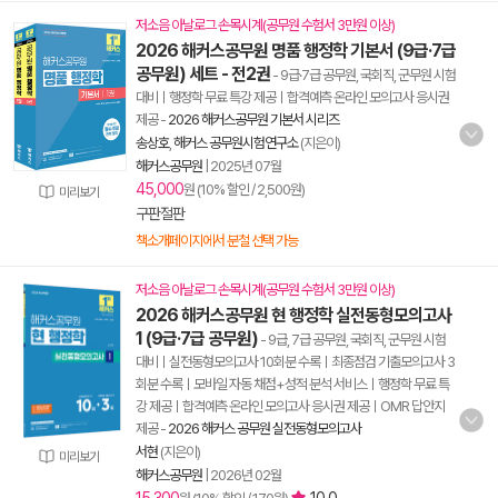
저소음 아날로그 손목시계(공무원 수험서 3만원 이상)
2026 해커스공무원 명품 행정학 기본서 (9급·7급
공무원) 세트 - 전2권
- 9급·7급 공무원, 국회직, 군무원 시험
대비ㅣ행정학 무료 특강 제공ㅣ합격예측 온라인 모의고사 응시권
제공
-
2026 해커스공무원 기본서 시리즈
송상호
,
해커스 공무원시험연구소
(지은이)
해커스공무원
|
2025년 07월
45,000
원 (10% 할인 / 2,500원)
미리보기
구판절판
책소개페이지에서 분철 선택 가능
저소음 아날로그 손목시계(공무원 수험서 3만원 이상)
2026 해커스공무원 현 행정학 실전동형모의고사
1 (9급·7급 공무원)
- 9급, 7급 공무원, 국회직, 군무원 시험
대비ㅣ실전동형모의고사 10회분 수록ㅣ최종점검 기출모의고사 3
회분 수록ㅣ모바일 자동 채점+성적 분석 서비스ㅣ행정학 무료 특
강 제공ㅣ합격예측 온라인 모의고사 응시권 제공ㅣOMR 답안지
제공
-
2026 해커스 공무원 실전동형모의고사
서현
(지은이)
미리보기
해커스공무원
|
2026년 02월