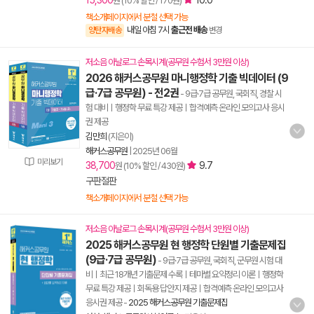
15,300
10.0
원 (10% 할인 / 170원)
책소개페이지에서 분철 선택 가능
내일 아침 7시
출근전 배송
양탄자배송
변경
저소음 아날로그 손목시계(공무원 수험서 3만원 이상)
2026 해커스공무원 마니행정학 기출 빅데이터 (9
급·7급 공무원) - 전2권
- 9급·7급 공무원, 국회직, 경찰 시
험 대비ㅣ행정학 무료 특강 제공ㅣ합격예측 온라인 모의고사 응시
권 제공
김만희
(지은이)
해커스공무원
|
2025년 06월
미리보기
38,700
9.7
원 (10% 할인 / 430원)
구판절판
책소개페이지에서 분철 선택 가능
저소음 아날로그 손목시계(공무원 수험서 3만원 이상)
2025 해커스공무원 현 행정학 단원별 기출문제집
(9급·7급 공무원)
- 9급·7급 공무원, 국회직, 군무원 시험 대
비ㅣ최근 18개년 기출문제 수록ㅣ테마별 요약정리 이론ㅣ행정학
무료 특강 제공ㅣ회독용 답안지 제공ㅣ합격예측 온라인 모의고사
응시권 제공
-
2025 해커스공무원 기출문제집