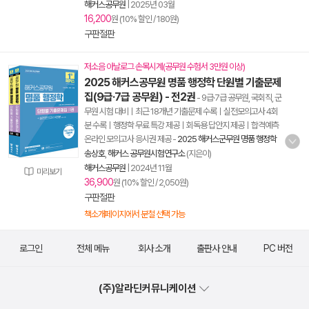
해커스공무원
|
2025년 03월
16,200
원 (10% 할인 / 180원)
구판절판
저소음 아날로그 손목시계(공무원 수험서 3만원 이상)
2025 해커스공무원 명품 행정학 단원별 기출문제
집(9급·7급 공무원) - 전2권
- 9급·7급 공무원, 국회직, 군
무원 시험 대비ㅣ최근 18개년 기출문제 수록ㅣ실전모의고사 4회
분 수록ㅣ행정학 무료 특강 제공ㅣ회독용 답안지 제공ㅣ합격예측
온라인 모의고사 응시권 제공
-
2025 해커스군무원 명품 행정학
송상호
,
해커스 공무원시험연구소
(지은이)
해커스공무원
|
2024년 11월
미리보기
36,900
원 (10% 할인 / 2,050원)
구판절판
책소개페이지에서 분철 선택 가능
로그인
전체 메뉴
회사 소개
출판사 안내
PC 버전
(주)알라딘커뮤니케이션