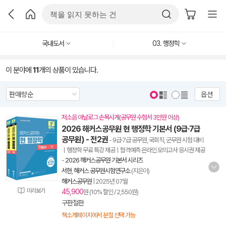
국내도서
03. 행정학
이 분야에
11
개의 상품이 있습니다.
옵션
저소음 아날로그 손목시계(공무원 수험서 3만원 이상)
2026 해커스공무원 현 행정학 기본서 (9급·7급
공무원) - 전2권
- 9급·7급 공무원, 국회직, 군무원 시험 대비
ㅣ행정학 무료 특강 제공ㅣ합격예측 온라인 모의고사 응시권 제공
-
2026 해커스공무원 기본서 시리즈
서현
,
해커스 공무원시험연구소
(지은이)
해커스공무원
|
2025년 07월
미리보기
45,900
원 (10% 할인 / 2,550원)
구판절판
책소개페이지에서 분철 선택 가능