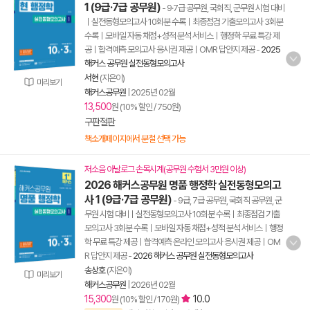
1 (9급·7급 공무원)
- 9·7급 공무원, 국회직, 군무원 시험 대비
ㅣ실전동형모의고사 10회분 수록ㅣ최종점검 기출모의고사 3회분
수록ㅣ모바일 자동 채점+성적 분석 서비스ㅣ행정학 무료 특강 제
공ㅣ합격예측 모의고사 응시권 제공ㅣOMR 답안지 제공
-
2025
해커스 공무원 실전동형모의고사
서현
(지은이)
미리보기
해커스공무원
|
2025년 02월
13,500
원 (10% 할인 / 750원)
구판절판
책소개페이지에서 분철 선택 가능
저소음 아날로그 손목시계(공무원 수험서 3만원 이상)
2026 해커스공무원 명품 행정학 실전동형모의고
사 1 (9급·7급 공무원)
- 9급, 7급 공무원, 국회직 공무원, 군
무원 시험 대비ㅣ실전동형모의고사 10회분 수록ㅣ최종점검 기출
모의고사 3회분 수록ㅣ모바일 자동 채점+성적 분석 서비스ㅣ행정
학 무료 특강 제공ㅣ합격예측 온라인 모의고사 응시권 제공ㅣOM
R 답안지 제공
-
2026 해커스 공무원 실전동형모의고사
송상호
(지은이)
미리보기
해커스공무원
|
2026년 02월
15,300
10.0
원 (10% 할인 / 170원)