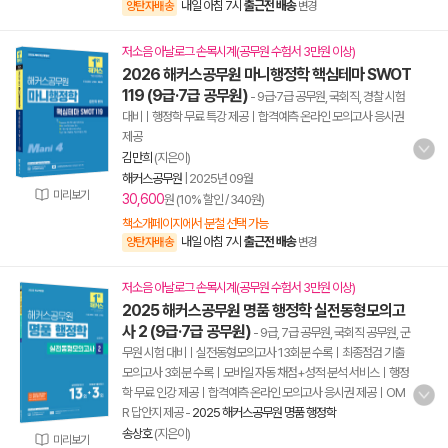
내일 아침 7시
출근전 배송
양탄자배송
변경
저소음 아날로그 손목시계(공무원 수험서 3만원 이상)
2026 해커스공무원 마니행정학 핵심테마 SWOT
119 (9급·7급 공무원)
- 9급·7급 공무원, 국회직, 경찰 시험
대비ㅣ행정학 무료 특강 제공ㅣ합격예측 온라인 모의고사 응시권
제공
김만희
(지은이)
해커스공무원
|
2025년 09월
미리보기
30,600
원 (10% 할인 / 340원)
책소개페이지에서 분철 선택 가능
내일 아침 7시
출근전 배송
양탄자배송
변경
저소음 아날로그 손목시계(공무원 수험서 3만원 이상)
2025 해커스공무원 명품 행정학 실전동형모의고
사 2 (9급·7급 공무원)
- 9급, 7급 공무원, 국회직 공무원, 군
무원 시험 대비ㅣ실전동형모의고사 13회분 수록ㅣ최종점검 기출
모의고사 3회분 수록ㅣ모바일 자동 채점+성적 분석 서비스ㅣ행정
학 무료 인강 제공ㅣ합격예측 온라인 모의고사 응시권 제공ㅣOM
R 답안지 제공
-
2025 해커스공무원 명품 행정학
송상호
(지은이)
미리보기