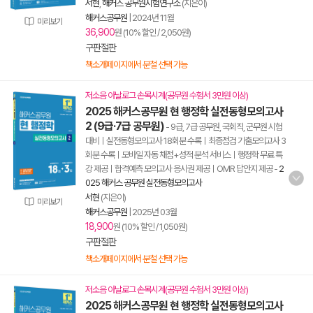
서현
,
해커스 공무원시험연구소
(지은이)
해커스공무원
|
2024년 11월
미리보기
36,900
원 (10% 할인 / 2,050원)
구판절판
책소개페이지에서 분철 선택 가능
저소음 아날로그 손목시계(공무원 수험서 3만원 이상)
2025 해커스공무원 현 행정학 실전동형모의고사
2 (9급·7급 공무원)
- 9급, 7급 공무원, 국회직, 군무원 시험
대비ㅣ실전동형모의고사 18회분 수록ㅣ최종점검 기출모의고사 3
회분 수록ㅣ모바일 자동 채점+성적 분석 서비스ㅣ행정학 무료 특
강 제공ㅣ합격예측 모의고사 응시권 제공ㅣOMR 답안지 제공
-
2
025 해커스 공무원 실전동형모의고사
서현
(지은이)
미리보기
해커스공무원
|
2025년 03월
18,900
원 (10% 할인 / 1,050원)
구판절판
책소개페이지에서 분철 선택 가능
저소음 아날로그 손목시계(공무원 수험서 3만원 이상)
2025 해커스공무원 현 행정학 실전동형모의고사