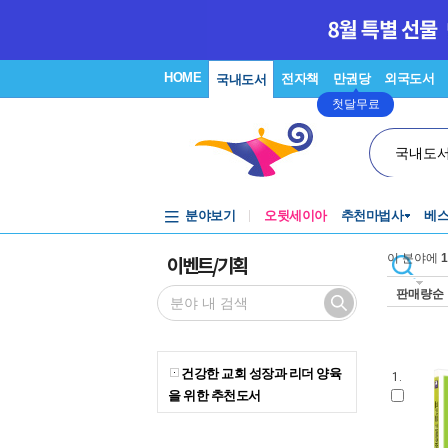
HOME
전자책
만권당
외국도서
국내도서
첫달무료
국내도
분야보기
오뒷세이아
추천마법사
베
이벤트/기획
이 분야에
1
판매량순
건강한 교회 성장과 리더 양육
1.
을 위한 추천도서