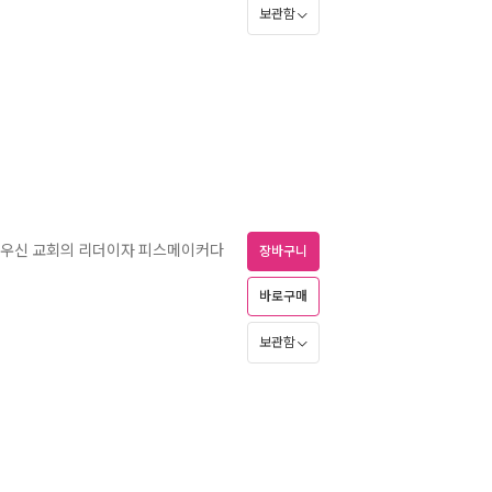
보관함
세우신 교회의 리더이자 피스메이커다
장바구니
바로구매
보관함