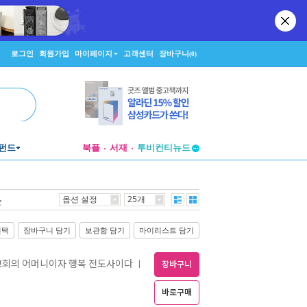
로그인
회원가입
마이페이지
고객센터
장바구니
(0)
펀드
북플
서재
투비컨티뉴드
창작플랫폼
투비컨티뉴드
옵션 설정
25개
순
선택
장바구니 담기
보관함 담기
마이리스트 담기
 교회의 어머니이자 행복 전도사이다
ㅣ
장바구니
바로구매