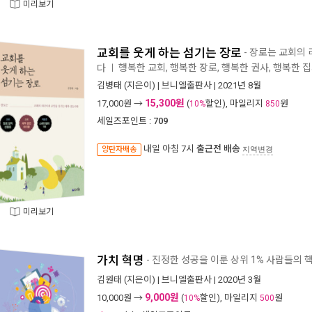
미리보기
교회를 웃게 하는 섬기는 장로
- 장로는 교회의
행복한 교회, 행복한 장로, 행복한 권사, 행복한 
다
ㅣ
김병태
(지은이) |
브니엘출판사
| 2021년 8월
15,300원
17,000
원 →
(
할인), 마일리지
원
10%
850
세일즈포인트 :
709
내일 아침 7시
출근전 배송
양탄자배송
지역변경
미리보기
가치 혁명
- 진정한 성공을 이룬 상위 1% 사람들의
김원태
(지은이) |
브니엘출판사
| 2020년 3월
9,000원
10,000
원 →
(
할인), 마일리지
원
10%
500