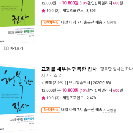
10,800원
12,000
원 →
(
할인), 마일리지
원
10%
600
10.0
(
2
) | 세일즈포인트 :
3,895
내일 아침 7시
출근전 배송
양탄자배송
지역변경
미리보기
교회를 세우는 행복한 집사
- 행복한 집사는 하
자 시리즈 2
김병태
(지은이) |
브니엘출판사
| 2020년 8월
10,800원
12,000
원 →
(
할인), 마일리지
원
10%
600
10.0
(
3
) | 세일즈포인트 :
2,478
내일 아침 7시
출근전 배송
양탄자배송
지역변경