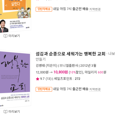
내일 아침 7시
출근전 배송
양탄자배송
지역변경
미리보기
섬김과 순종으로 세워가는 행복한 교회
- 나
만들기
김병태
(지은이) |
브니엘출판사
| 2012년 3월
10,800원
12,000
원 →
(
할인), 마일리지
원
10%
600
9.7
(
13
) | 세일즈포인트 :
272
내일 아침 7시
출근전 배송
양탄자배송
지역변경
미리보기