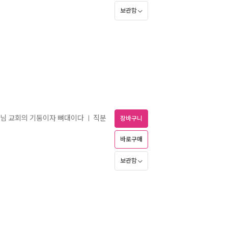
보관함
나님 교회의 기둥이자 뼈대이다
직분
ㅣ
장바구니
바로구매
보관함