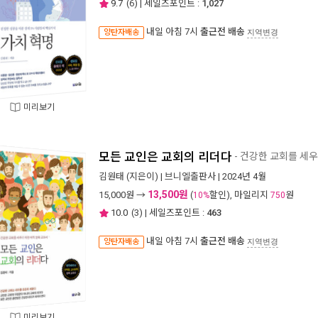
9.7
(
6
) | 세일즈포인트 :
1,027
내일 아침 7시
출근전 배송
양탄자배송
지역변경
미리보기
모든 교인은 교회의 리더다
- 건강한 교회를 세우
김원태
(지은이) |
브니엘출판사
| 2024년 4월
13,500원
15,000
원 →
(
할인), 마일리지
원
10%
750
10.0
(
3
) | 세일즈포인트 :
463
내일 아침 7시
출근전 배송
양탄자배송
지역변경
미리보기