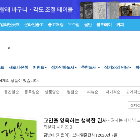
알라딘굿즈
온라인중고
중고매장
우주점
음반
블루레이
커피
서
스트
새로나온책
이벤트
정가인하도서
추천도서
작가와의 만남
북
4
개의 상품이 있습니다.
출간일순
등록일순
상품명순
평점순
리뷰순
저가격순
고가격
전체
교인을 양육하는 행복한 권사
- 권사는 하나님
직분자 시리즈 3
김병태
(지은이) |
브니엘출판사
| 2020년 7월