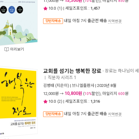
15,300원
17,000
원 →
(
할인), 마일리지
원
10%
850
10.0
(
1
) | 세일즈포인트 :
1,457
내일 아침 7시
출근전 배송
양탄자배송
지역변경
미리보기
교회를 섬기는 행복한 장로
- 장로는 하나님이 
직분자 시리즈 1
ㅣ
김병태
(지은이) |
브니엘출판사
| 2020년 8월
10,800원
12,000
원 →
(
할인), 마일리지
원
10%
600
10.0
(
2
) | 세일즈포인트 :
1,316
내일 아침 7시
출근전 배송
양탄자배송
지역변경