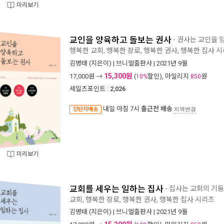
미리보기
교인을 양육하고 돌보는 권사
- 권사는 교인을 
행복한 교회, 행복한 장로, 행복한 권사, 행복한 집사 
김병태
(지은이) |
브니엘출판사
| 2021년 9월
15,300원
17,000
원 →
(
할인), 마일리지
원
10%
850
세일즈포인트 :
2,026
내일 아침 7시
출근전 배송
양탄자배송
지역변경
미리보기
교회를 세우는 일하는 집사
- 집사는 교회의 기
교회, 행복한 장로, 행복한 권사, 행복한 집사 시리즈
김병태
(지은이) |
브니엘출판사
| 2021년 9월