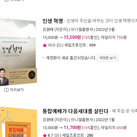
인생 혁명
- 인생의 주인을 바꾸는 것이 인생 혁명이
김원태
(지은이) |
브니엘출판사
| 2022년 3월
13,500원
15,000
원 →
(
할인), 마일리지
원
10%
750
10.0
(
2
) | 세일즈포인트 :
309
개정판이 새로 출간되었습니다.
개정판 보기
미리보기
통합예배가 다음세대를 살린다
- 매 주일 온 
김원태
(지은이) |
브니엘출판사
| 2022년 1월
11,700원
13,000
원 →
(
할인), 마일리지
원
10%
650
8.7
(
3
) | 세일즈포인트 :
285