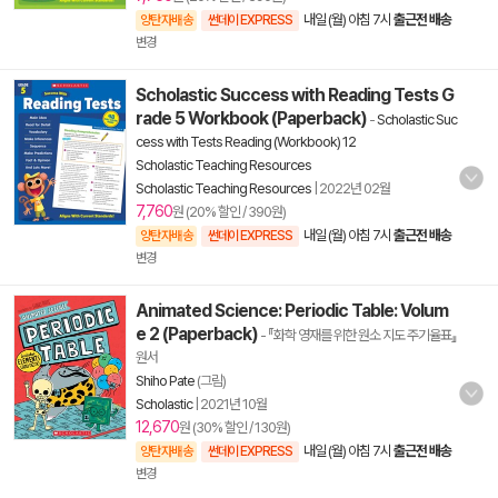
내일 (월) 아침 7시
출근전 배송
양탄자배송
썬데이 EXPRESS
변경
Scholastic Success with Reading Tests G
rade 5 Workbook (Paperback)
-
Scholastic Suc
cess with Tests Reading (Workbook) 12
Scholastic Teaching Resources
Scholastic Teaching Resources
|
2022년 02월
7,760
원 (20% 할인 / 390원)
내일 (월) 아침 7시
출근전 배송
양탄자배송
썬데이 EXPRESS
변경
Animated Science: Periodic Table: Volum
e 2 (Paperback)
- 『화학 영재를 위한 원소 지도 주기율표』
원서
Shiho Pate
(그림)
Scholastic
|
2021년 10월
12,670
원 (30% 할인 / 130원)
내일 (월) 아침 7시
출근전 배송
양탄자배송
썬데이 EXPRESS
변경