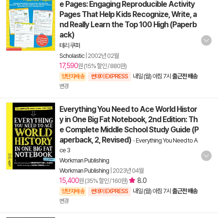
e Pages: Engaging Reproducible Activity
Pages That Help Kids Recognize, Write, a
nd Really Learn the Top 100 High (Paperb
ack)
테리 쿠퍼
Scholastic
|
2002년 02월
17,590
원 (15% 할인 / 880원)
내일 (월) 아침 7시
출근전 배송
양탄자배송
썬데이 EXPRESS
변경
Everything You Need to Ace World Histor
y in One Big Fat Notebook, 2nd Edition: Th
e Complete Middle School Study Guide (P
aperback, 2, Revised)
-
Everything You Need to A
ce 3
Workman Publishing
Workman Publishing
|
2023년 04월
15,400
8.0
원 (35% 할인 / 160원)
내일 (월) 아침 7시
출근전 배송
양탄자배송
썬데이 EXPRESS
변경