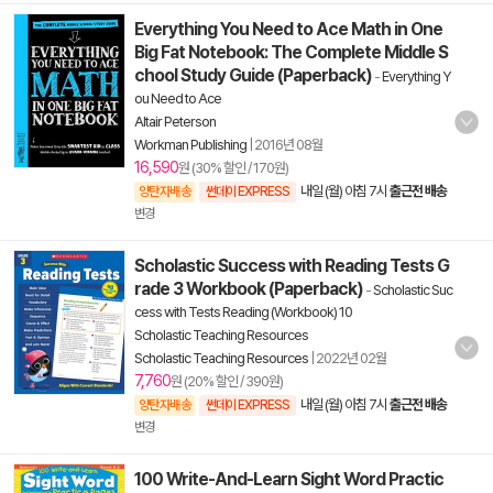
Everything You Need to Ace Math in One
Big Fat Notebook: The Complete Middle S
chool Study Guide (Paperback)
-
Everything Y
ou Need to Ace
Altair Peterson
Workman Publishing
|
2016년 08월
16,590
원 (30% 할인 / 170원)
내일 (월) 아침 7시
출근전 배송
양탄자배송
썬데이 EXPRESS
변경
Scholastic Success with Reading Tests G
rade 3 Workbook (Paperback)
-
Scholastic Suc
cess with Tests Reading (Workbook) 10
Scholastic Teaching Resources
Scholastic Teaching Resources
|
2022년 02월
7,760
원 (20% 할인 / 390원)
내일 (월) 아침 7시
출근전 배송
양탄자배송
썬데이 EXPRESS
변경
100 Write-And-Learn Sight Word Practic