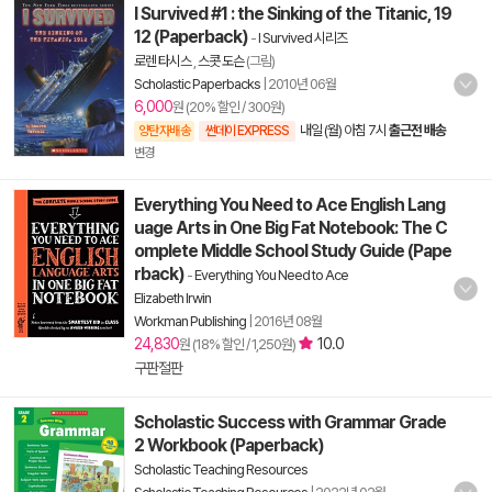
I Survived #1 : the Sinking of the Titanic, 19
12 (Paperback)
-
I Survived 시리즈
로렌 타시스
,
스콧 도슨
(그림)
Scholastic Paperbacks
|
2010년 06월
6,000
원 (20% 할인 / 300원)
내일 (월) 아침 7시
출근전 배송
양탄자배송
썬데이 EXPRESS
변경
Everything You Need to Ace English Lang
uage Arts in One Big Fat Notebook: The C
omplete Middle School Study Guide (Pape
rback)
-
Everything You Need to Ace
Elizabeth Irwin
Workman Publishing
|
2016년 08월
24,830
10.0
원 (18% 할인 / 1,250원)
구판절판
Scholastic Success with Grammar Grade
2 Workbook (Paperback)
Scholastic Teaching Resources