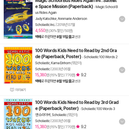
Magic School Bus Rides Again #4 : Satellit
e Space Mission (Paperback)
-
Magic School B
us Rides Again
Judy Katschke
,
Annmarie Anderson
Scholastic Inc.
|
2018년 07월
4,550
원 (30% 할인 / 50원)
택배
로 주문하면
8월 11일 출고
변경
100 Words Kids Need to Read by 2nd Gra
de (Paperback, Poster)
-
Scholastic 100 Words 2
Scholastic
,
Kama Einhorn
(엮은이)
Scholastic
|
2003년 05월
15,380
9.2
원 (15% 할인 / 770원)
택배
로 주문하면
8월 11일 출고
변경
미리보기
100 Words Kids Need to Read by 3rd Grad
e (Paperback, Poster)
-
Scholastic 100 Words 3
앤 슈라이버
,
Scholastic
(엮은이)
Scholastic
|
2003년 05월
15,380
9.2
원 (15% 할인 / 770원)