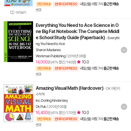
내일 (월) 아침 7시
출근전 배송
양탄자배송
썬데이 EXPRESS
변경
미리보기
Everything You Need to Ace Science in O
ne Big Fat Notebook: The Complete Middl
e School Study Guide (Paperback)
-
Everythi
ng You Need to Ace
Sharon Madanes
Workman Publishing
|
2016년 08월
14,000
10.0
원 (41% 할인 / 140원)
내일 (월) 아침 7시
출근전 배송
양탄자배송
썬데이 EXPRESS
변경
Amazing Visual Math (Hardcover)
- DK 어린이
수학책
Inc. Dorling Kindersley
Dk Pub
|
2014년 06월
16,400
10.0
원 (41% 할인 / 170원)
내일 (월) 아침 7시
출근전 배송
양탄자배송
썬데이 EXPRESS
변경