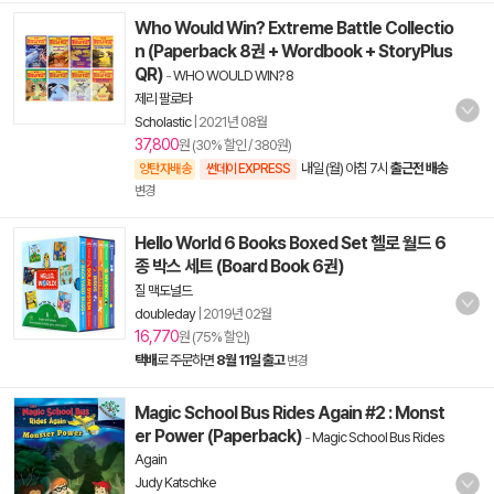
Who Would Win? Extreme Battle Collectio
n (Paperback 8권 + Wordbook + StoryPlus
QR)
-
WHO WOULD WIN? 8
제리 팔로타
Scholastic
|
2021년 08월
37,800
원 (30% 할인 / 380원)
내일 (월) 아침 7시
출근전 배송
양탄자배송
썬데이 EXPRESS
변경
Hello World 6 Books Boxed Set 헬로 월드 6
종 박스 세트 (Board Book 6권)
질 맥도널드
doubleday
|
2019년 02월
16,770
원 (75% 할인)
택배
로 주문하면
8월 11일 출고
변경
Magic School Bus Rides Again #2 : Monst
er Power (Paperback)
-
Magic School Bus Rides
Again
Judy Katschke