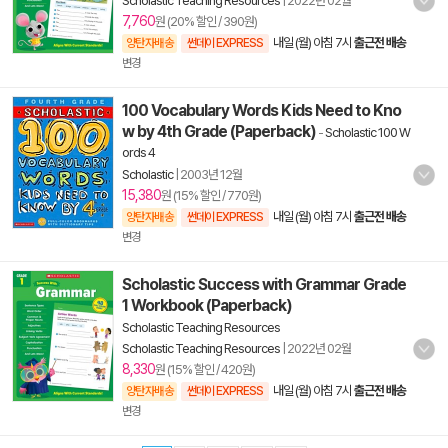
Scholastic Teaching Resources
|
2022년 02월
7,760
원 (20% 할인 / 390원)
내일 (월) 아침 7시
출근전 배송
양탄자배송
썬데이 EXPRESS
변경
100 Vocabulary Words Kids Need to Kno
w by 4th Grade (Paperback)
-
Scholastic 100 W
ords 4
Scholastic
|
2003년 12월
15,380
원 (15% 할인 / 770원)
내일 (월) 아침 7시
출근전 배송
양탄자배송
썬데이 EXPRESS
변경
Scholastic Success with Grammar Grade
1 Workbook (Paperback)
Scholastic Teaching Resources
Scholastic Teaching Resources
|
2022년 02월
8,330
원 (15% 할인 / 420원)
내일 (월) 아침 7시
출근전 배송
양탄자배송
썬데이 EXPRESS
변경