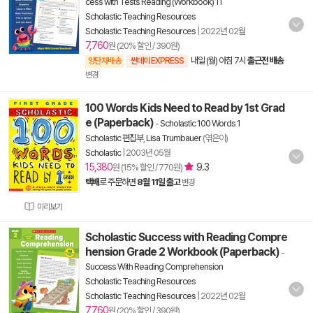
cess with Tests Reading (Workbook) 11
Scholastic Teaching Resources
Scholastic Teaching Resources
|
2022년 02월
7,760
원 (20% 할인 / 390원)
내일 (월) 아침 7시
출근전 배송
양탄자배송
썬데이 EXPRESS
변경
100 Words Kids Need to Read by 1st Grad
e (Paperback)
-
Scholastic 100 Words 1
Scholastic 편집부
,
Lisa Trumbauer
(엮은이)
Scholastic
|
2003년 05월
15,380
9.3
원 (15% 할인 / 770원)
택배
로 주문하면
8월 11일 출고
변경
미리보기
Scholastic Success with Reading Compre
hension Grade 2 Workbook (Paperback)
-
Success With Reading Comprehension
Scholastic Teaching Resources
Scholastic Teaching Resources
|
2022년 02월
7,760
원 (20% 할인 / 390원)