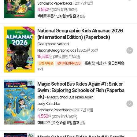
Scholastic Paperbacks
|
2017년 12월
4,550
원 (30% 할인 / 50원)
택배
로 주문하면
8월 11일 출고
변경
National Geographic Kids Almanac 2026
(International Edition) (Paperback)
Geographic National
National Geographic Kids
|
2025년 05월
15,530
원 (35% 할인 / 160원)
내일 (월) 아침 7시
출근전 배송
양탄자배송
썬데이 EXPRESS
변경
Magic School Bus Rides Again #1 : Sink or
Swim : Exploring Schools of Fish (Paperba
ck)
-
Magic School Bus Rides Again
Judy Katschke
Scholastic Paperbacks
|
2017년 12월
4,550
원 (30% 할인 / 50원)
택배
로 주문하면
8월 11일 출고
변경