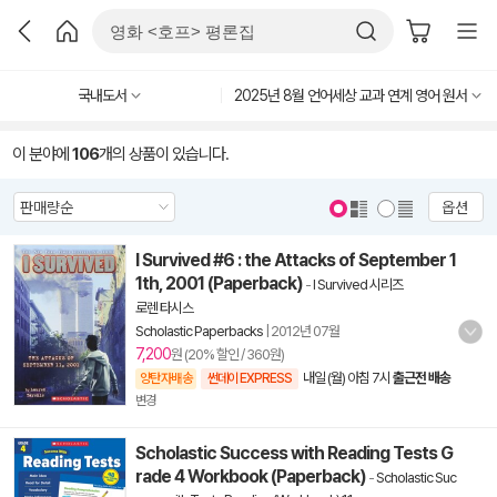
국내도서
2025년 8월 언어세상 교과 연계 영어 원서
이 분야에
106
개의 상품이 있습니다.
옵션
I Survived #6 : the Attacks of September 1
1th, 2001 (Paperback)
-
I Survived 시리즈
로렌 타시스
Scholastic Paperbacks
|
2012년 07월
7,200
원 (20% 할인 / 360원)
내일 (월) 아침 7시
출근전 배송
양탄자배송
썬데이 EXPRESS
변경
Scholastic Success with Reading Tests G
rade 4 Workbook (Paperback)
-
Scholastic Suc