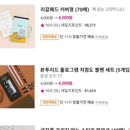
리갈패드 커버형 (70매)
- 책 읽는 고양이 (소)
4,000원
4,000
원 →
10.0
(
3
) | 세일즈포인트 :
38,272
밤 11시
잠들기전 배송
양탄자배송
지역변경
본투리드 홀로그램 저점도 볼펜 세트 (5개입
문양 굿즈 17
4,000원
4,000
원 →
10.0
(
9
) | 세일즈포인트 :
81,634
밤 11시
잠들기전 배송
양탄자배송
지역변경
-