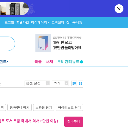
로그인
회원가입
마이페이지
고객센터
장바구니
(0)
펀드
북플
서재
투비컨티뉴드
창작플랫폼
투비컨티뉴드
옵션 설정
25개
순
선택
장바구니 담기
보관함 담기
마이리스트 담기
벤트 도서 포함 국내서·외서 5만원 이상)
장바구니