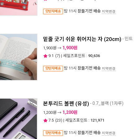
밤 11시
잠들기전 배송
양탄자배송
지역변경
밑줄 긋기 쉬운 휘어지는 자 (20cm)
- 민트
1,900원
1,900
원 →
9.1
(
7
) | 세일즈포인트 :
90,636
밤 11시
잠들기전 배송
양탄자배송
지역변경
본투리드 볼펜 (유성)
- 0.7_블랙 (1자루)
1,200원
1,200
원 →
7.5
(
23
) | 세일즈포인트 :
121,971
밤 11시
잠들기전 배송
양탄자배송
지역변경