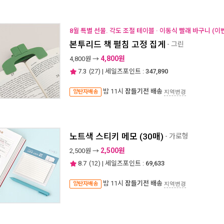
8월 특별 선물. 각도 조절 테이블 · 이동식 빨래 바구니 (이
본투리드 책 펼침 고정 집게
- 그린
4,800원
4,800
원 →
7.3
(
27
) | 세일즈포인트 :
347,890
밤 11시
잠들기전 배송
양탄자배송
지역변경
노트색 스티키 메모 (30매)
- 가로형
2,500원
2,500
원 →
8.7
(
12
) | 세일즈포인트 :
69,633
밤 11시
잠들기전 배송
양탄자배송
지역변경