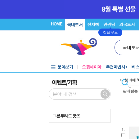
HOME
전자책
만권당
외국도서
국내도서
첫달무료
국내도
분야보기
오뒷세이아
추천마법사
베
이벤트/기획
이 분야에
9
판매량순
본투리드 굿즈
1.