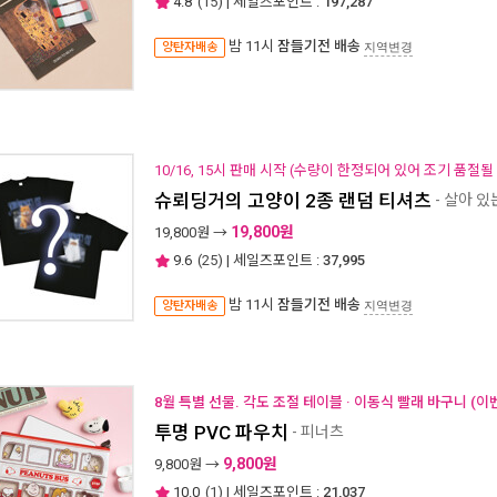
4.8
(
15
) | 세일즈포인트 :
197,287
밤 11시
잠들기전 배송
양탄자배송
지역변경
10/16, 15시 판매 시작 (수량이 한정되어 있어 조기 품절될
슈뢰딩거의 고양이 2종 랜덤 티셔츠
- 살아 있
19,800원
19,800
원 →
9.6
(
25
) | 세일즈포인트 :
37,995
밤 11시
잠들기전 배송
양탄자배송
지역변경
8월 특별 선물. 각도 조절 테이블 · 이동식 빨래 바구니 (이
투명 PVC 파우치
- 피너츠
9,800원
9,800
원 →
10.0
(
1
) | 세일즈포인트 :
21,037