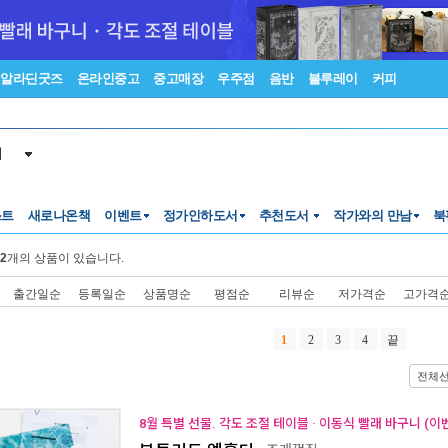
알라딘굿즈
온라인중고
중고매장
우주점
음반
블루레이
커피
서
스트
새로나온책
이벤트
정가인하도서
추천도서
작가와의 만남
북
2
개의 상품이 있습니다.
출간일순
등록일순
상품명순
평점순
리뷰순
저가격순
고가격
1
2
3
4
끝
전체
8월 특별 선물. 각도 조절 테이블 · 이동식 빨래 바구니 (이