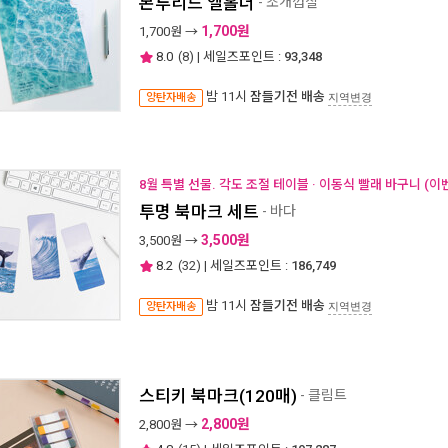
본투리드 엘홀더
- 조개껍질
1,700원
1,700
원 →
8.0
(
8
) | 세일즈포인트 :
93,348
밤 11시
잠들기전 배송
양탄자배송
지역변경
8월 특별 선물. 각도 조절 테이블 · 이동식 빨래 바구니 (이
투명 북마크 세트
- 바다
3,500원
3,500
원 →
8.2
(
32
) | 세일즈포인트 :
186,749
밤 11시
잠들기전 배송
양탄자배송
지역변경
스티키 북마크(120매)
- 클림트
2,800원
2,800
원 →