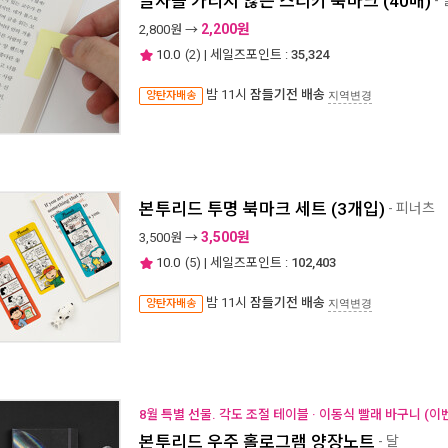
글자를 가리지 않는 스티키 북마크 (40매)
2,200원
2,800
원 →
10.0
(
2
) | 세일즈포인트 :
35,324
밤 11시
잠들기전 배송
양탄자배송
지역변경
본투리드 투명 북마크 세트 (3개입)
- 피너츠
3,500원
3,500
원 →
10.0
(
5
) | 세일즈포인트 :
102,403
밤 11시
잠들기전 배송
양탄자배송
지역변경
8월 특별 선물. 각도 조절 테이블 · 이동식 빨래 바구니 (이
본투리드 우주 홀로그램 양장노트
- 달