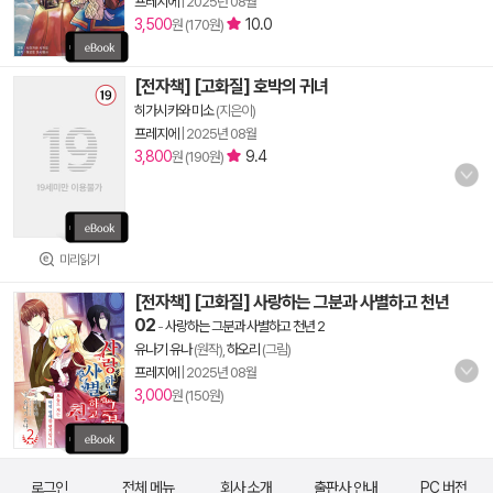
프레지에
|
2025년 08월
3,500
10.0
원 (170원)
[전자책] [고화질] 호박의 귀녀
히가시카와 미소
(지은이)
프레지에
|
2025년 08월
3,800
9.4
원 (190원)
미리읽기
[전자책] [고화질] 사랑하는 그분과 사별하고 천년
02
-
사랑하는 그분과 사별하고 천년 2
유나기 유나
(원작),
하오리
(그림)
프레지에
|
2025년 08월
3,000
원 (150원)
로그인
전체 메뉴
회사 소개
출판사 안내
PC 버전