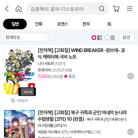
일반
만화
로맨스
판무
BL
옵션
[전자책] [고화질] WIND BREAKER -윈브레- 공
식 캐릭터북 극비 노트
니이 사토루
(지은이)
프레지에
|
2025년 08월
7,000
8.0
원 (350원)
미리읽기
[전자책] [고화질] 북구 귀족과 군인 아내의 눈나라
수렵생활 (코믹) 10 (완결)
-
북구 귀족과 군인 아내의 눈나
라 수렵생활 (코믹) 10
에모토 마시메사
(원작),
시라카바 시카요
(그림)